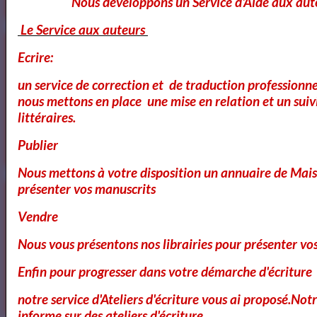
Nous developpons un Service d'Aide aux aut
Le Service aux auteurs
Cours Ateliers Formations
Ecrire:
un service de correction et de traduction professionnel
nous mettons en place une mise en relation et un suiv
Cours et Formation Paris
littéraires.
Publier
Nous mettons à votre disposition un annuaire de Mais
présenter vos manuscrits
Cours et Ateliers de Cinema
Vendre
Nous vous présentons nos librairies pour présenter vo
Annuaire et Formation Cinema
Enfin pour progresser dans votre démarche d'écriture
notre service d'Ateliers d'écriture vous ai proposé.No
informe sur des ateliers d'écriture