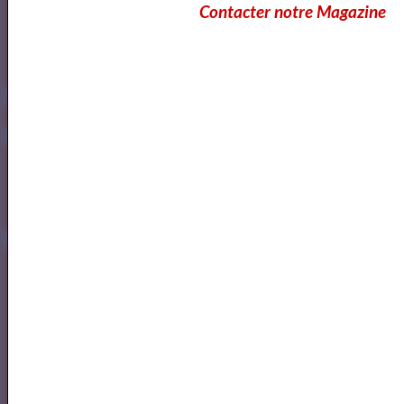
Contacter notre Magazine
https://www.mylibreto.com/inicio
Mes livres sur Babelio.com
Lecteurs
Annuaire des Lecteurs