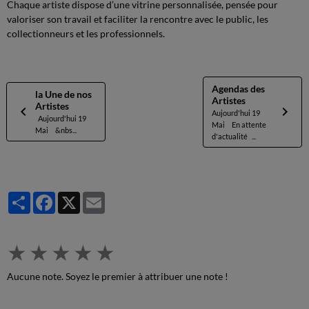
Chaque artiste dispose d’une vitrine personnalisée, pensée pour
valoriser son travail et faciliter la rencontre avec le public, les
collectionneurs et les professionnels.
Agendas des
la Une de nos
Artistes
Artistes
Aujourd'hui 19
Aujourd'hui 19
Mai En attente
Mai &nbs...
d'actualité ...
Partager
Facebook
X
Email
★
★
★
★
★
Aucune note. Soyez le premier à attribuer une note !