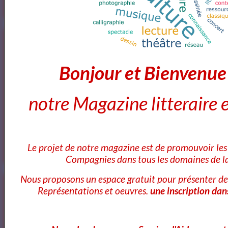
Annuaires des Cours et ateliers d'ecriture Paris
Bonjour et Bienvenu
Annuaire des cours d'ecriture Paris
notre Magazine litteraire e
Ecole Les Mots
Le projet de notre magazine est de promouvoir les 
Compagnies dans tous les domaines de la
Nous proposons un espace gratuit pour présenter de
Voici ce que vous pouvez lire dans notre
Représentations et oeuvres.
une inscription dan
Magazine
OK