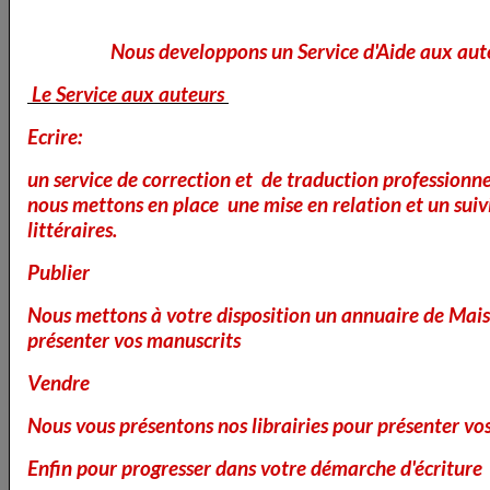
Nous developpons un Service d'Aide aux aut
Le Service aux auteurs
Aujourd'hui 1er Janvier
Ecrire:
un service de correction et de traduction professionnel
nous mettons en place une mise en relation et un suiv
littéraires.
Publier
Nous mettons à votre disposition un annuaire de Mais
présenter vos manuscrits
Lire la suite
Vendre
Recommandations de lectures actuelles
Nous vous présentons nos librairies pour présenter vo
Le 26/07/2026
Enfin pour progresser dans votre démarche d'écriture