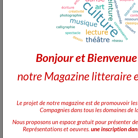
Aujourd'hui 26 Juillet
Bonjour et Bienvenu
Lire la suite
Les photos regionales
notre Magazine litteraire e
Le 26/07/2026
Le projet de notre magazine est de promouvoir les 
Compagnies dans tous les domaines de la
Nous proposons un espace gratuit pour présenter de
Représentations et oeuvres.
une inscription dan