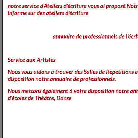
notre service d'Ateliers d'écriture vous ai proposé.No
informe sur des ateliers d'écriture
annuaire de professionnels de l'écri
Service aux Artistes
Bienvenue dans notre section
Nous vous aidons à trouver des Salles de Repetitions 
Recommandations de Lectures Actuelles
disposition notre annuaire de professionnels.
! Degemer mat e rann Kinnigoù Lennadenn
Diwezhañ !
Nous mettons également à votre disposition notre ann
d'écoles de Théâtre, Danse
Chaque semaine, nous sélectionnons pour vous des
œuvres littéraires qui méritent toute votre attention.
Que vous soyez amateur de romans, de poésie, d'essais
ou de bandes dessinées, nous avons rassemblé une
gamme variée de livres pour satisfaire toutes vos