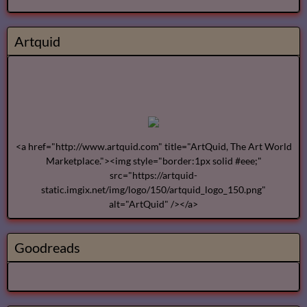
Artquid
<a href="http://www.artquid.com" title="ArtQuid, The Art World
Marketplace."><img style="border:1px solid #eee;"
src="https://artquid-
static.imgix.net/img/logo/150/artquid_logo_150.png"
alt="ArtQuid" /></a>
Goodreads