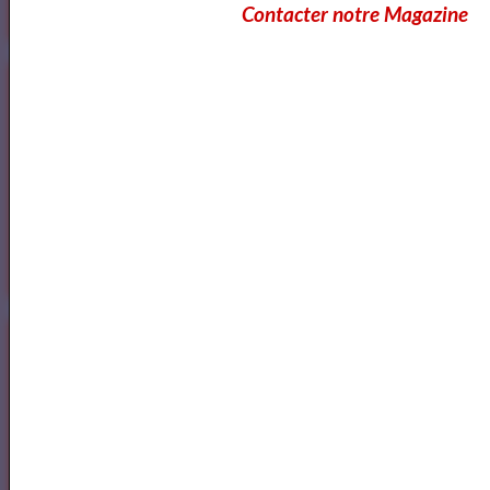
Contacter notre Magazine
Annuaire des Metteurs en Scène Com&diens
Annuaire des Metteurs en Scene
Comédiens
Spectacles
Spectacles Lise Marais