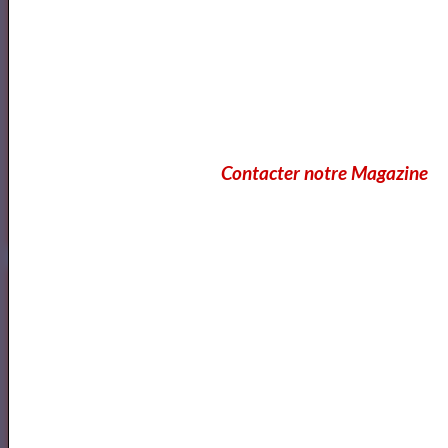
Lecteurs
Annuaire des Lecteurs
Contacter notre Magazine
Les Lecteurs vous conseillent
Annuaire des Metteurs en Scène Com&diens
Annuaire des Metteurs en Scene
Comédiens