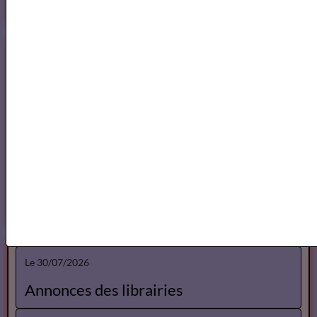
Spectacles
Spectacles Lise Marais
Spectacles Gérard Linsolas
Le 30/07/2026
Annonces des librairies