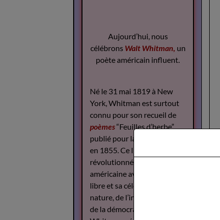
Aujourd’hui, nous
célébrons
Walt Whitman,
un
poète américain influent.
Né le 31 mai 1819 à New
York, Whitman est surtout
connu pour son recueil de
poèmes
“Feuilles d’herbe”,
publié pour la première fois
en 1855. Ce livre a
révolutionné la poésie
américaine avec son style
libre et sa célébration de la
nature, de l’individualité et
de la démocratie.