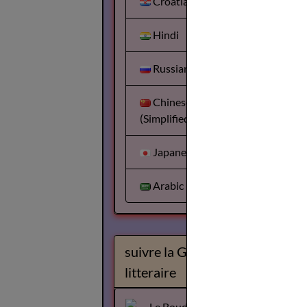
Croatian
Hindi
Russian
Chinese
(Simplified)
Japanese
Arabic
suivre la Gazette
litteraire