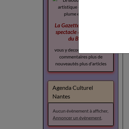
La Gazette des Arts du
spectacle
complement
du Boudoir
vous y decouvrirez plus de
commentaires plus de
nouveautés plus d'articles
Agenda Culturel
Nantes
Aucun évènement à afficher,
Annoncer un évènement
.