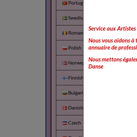
Portuguesa
Swedish
Service aux Artistes
Romanian
Nous vous aidons à t
annuaire de professi
Polish
Nous mettons égalem
Norwegian
Danse
Finnish
Bulgarian
Danish
Czech