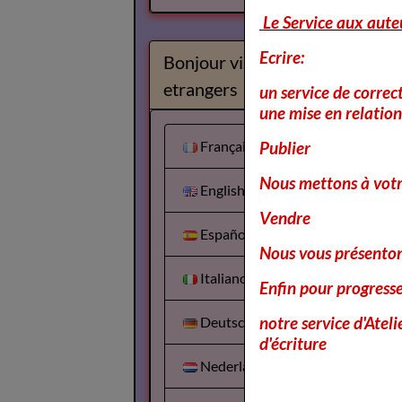
Le Service aux aute
Ecrire:
Bonjour visiteurs
etrangers
un service de correc
une mise en relation 
Français
Publier
Nous mettons à votr
English
Vendre
Español
Nous vous présentons
Italiano
Enfin pour progress
notre service d'Atel
Deutsch
d'écriture
Nederlands