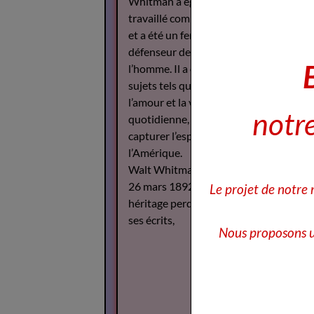
Whitman a également
travaillé comme journaliste
et a été un fervent
défenseur des droits de
l’homme. Il a écrit sur des
sujets tels que la guerre,
l’amour et la vie
notre
quotidienne, cherchant à
capturer l’esprit de
l’Amérique.
Walt Whitman est décédé le
26 mars 1892, mais son
Le projet de notre
héritage perdure à travers
ses écrits,
Nous proposons u