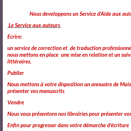
Nous developpons un Service d'Aide aux aut
<a href="http://www.artquid.com" title="ArtQuid, The Art World
Le Service aux auteurs
Marketplace."><img style="border:1px solid #eee;"
src="https://artquid-
Ecrire:
static.imgix.net/img/logo/150/artquid_logo_150.png"
un service de correction et de traduction professionnel
alt="ArtQuid" /></a>
nous mettons en place une mise en relation et un suiv
littéraires.
Goodreads
Publier
Nous mettons à votre disposition un annuaire de Mais
présenter vos manuscrits
Annuaires des Cours et ateliers d'ecriture Paris
Vendre
Nous vous présentons nos librairies pour présenter vo
Enfin pour progresser dans votre démarche d'écriture
Annuaire des cours d'ecriture Paris