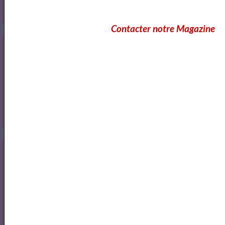
Contacter notre Magazine
Cours et Ateliers de Cinema
Annuaire et Formation Cinema
Annuaire des Chroniqueurs littéraires
Annuaire des Chroniqueurs
littéraires