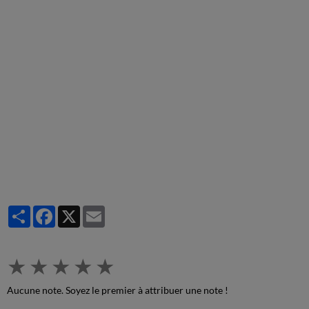
Partager
Facebook
X
Email
★
★
★
★
★
Aucune note. Soyez le premier à attribuer une note !