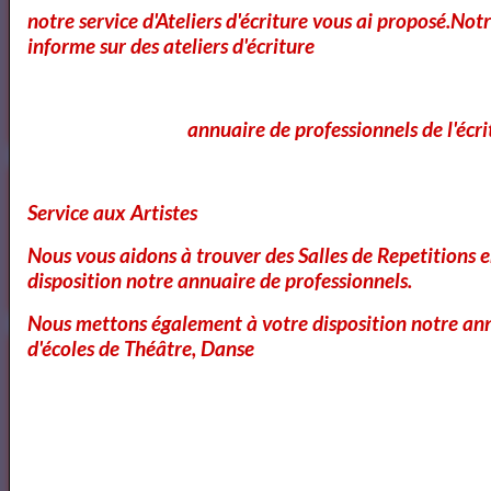
notre service d'Ateliers d'écriture vous ai proposé.No
informe sur des ateliers d'écriture
Ecole Les Mots
annuaire de professionnels de l'écri
Voici ce que vous pouvez lire dans notre
Service aux Artistes
Magazine
Nous vous aidons à trouver des Salles de Repetitions 
OK
disposition notre annuaire de professionnels.
Nous mettons également à votre disposition notre ann
d'écoles de Théâtre, Danse
Cours Ateliers Formations
Cours et Formation Paris