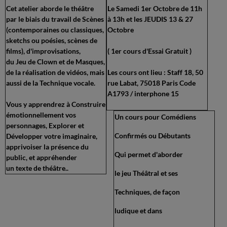
Cet atelier aborde le théâtre
Le Samedi 1er Octobre de 11h
par le biais du travail de Scènes
à 13h et les JEUDIS 13 & 27
(contemporaines ou classiques,
Octobre
sketchs ou poésies, scènes de
films), d'improvisations,
( 1er cours d'Essai Gratuit )
du Jeu de Clown et de Masques,
de la réalisation de vidéos, mais
Les cours ont lieu : Staff 18, 50
aussi de la Technique vocale.
rue Labat, 75018 Paris Code
A1793 / interphone 15
Vous y apprendrez à Construire
émotionnellement vos
Un cours pour Comédiens
personnages, Explorer et
Confirmés ou Débutants
Développer votre imaginaire,
apprivoiser la présence du
Qui permet d'aborder
public, et appréhender
un texte de théâtre..
le jeu Théâtral et ses
Techniques, de façon
ludique et dans