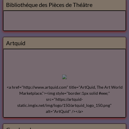
Bibliothéque des Pièces de Théâtre
Artquid
<a href="http://www.artquid.com" title="ArtQuid, The Art World
Marketplace."><img style="border:1px solid #eee;"
src="https://artquid-
static.imgix.net/img/logo/150/artquid_logo_150.png"
alt="ArtQuid" /></a>