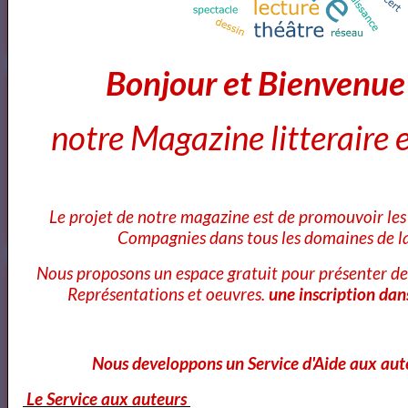
OK
Bonjour et Bienvenu
Cours Ateliers Formations
notre Magazine litteraire e
Cours et Formation Paris
Le projet de notre magazine est de promouvoir les 
Compagnies dans tous les domaines de la
Nous proposons un espace gratuit pour présenter de
Cours et Ateliers de Cinema
Représentations et oeuvres.
une inscription dan
Nous developpons un Service d'Aide aux aut
Annuaire et Formation Cinema
Le Service aux auteurs