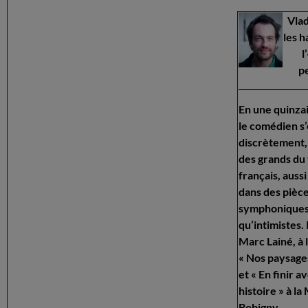
Vlad
les h
l
p
En une quinza
le comédien s’
discrètement
des grands du
français, auss
dans des pièc
symphonique
qu’intimistes. 
Marc Lainé, à l
« Nos paysage
et « En finir a
histoire » à l
Bobigny.