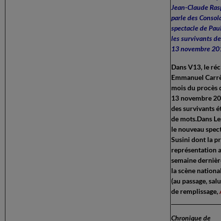
Jean-Claude Ras
parle des Consol
spectacle de Paul
les survivants de
13 novembre 20
Dans
V13
, le réc
Emmanuel Carr
mois du procès d
13 novembre 201
des survivants ét
de mots.Dans Le
le nouveau spec
Susini dont la p
représentation a
semaine dernièr
la scène nationa
(au passage, sal
de remplissage,
Chronique de