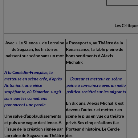
Les Critiqu
Avec « Le Silence », de Lorraine
« Passeport », au Théâtre de la
de Sagazan, les histoires
Renaissance, la fable pleine de
naissent sur scène sans un mot
bons sentiments d’Alexis
Michalik
A la Comédie-Française, la
metteuse en scène crée, d’après
L’auteur et metteur en scène
Antonioni, une pièce
peine à convaincre avec un mélo
stupéfiante, où l’émotion surgit
politico-sociétal sur les migrants
sans que les comédiens
En dix ans, Alexis Michalik est
prononcent une parole.
devenu l’auteur et metteur en
Une salve d’applaudissements
scène le plus en vue du théâtre
et puis une vague de silence. A
privé. Ses cinq créations (Le
l’issue de la création signée par
Porteur d’histoire, Le Cercle
Lorraine de Sagazan au Théâtre
des