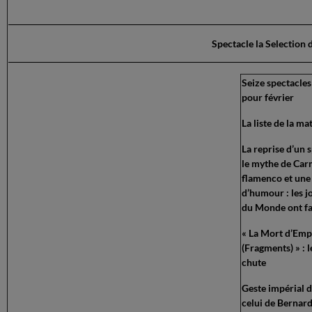
Spectacle la Selection
Seize spectacles
pour février
La liste de la ma
La reprise d’un s
le mythe de Carm
flamenco et une
d’humour : les j
du Monde ont fai
« La Mort d’Em
(Fragments) » : l
chute
Geste impérial d
celui de Bernar