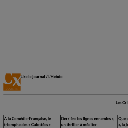
Lire le journal / L'Hebdo
Les Cr
À la Comédie-Française, le
Derrière les lignes ennemies »,
Que s
triomphe des « Culottées »
un thriller à méditer
», la 