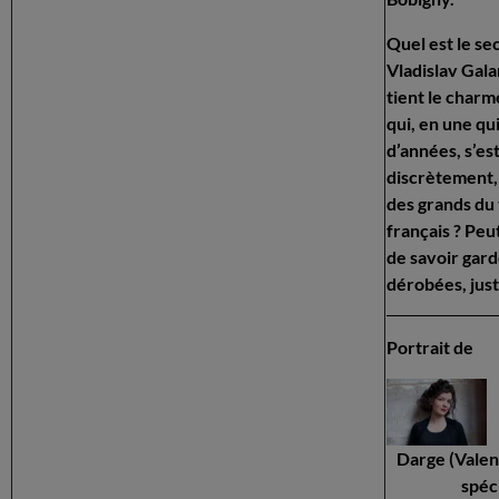
Quel est le se
Vladislav Gala
tient le charm
qui, en une qu
d’années, s’es
discrètement
des grands du
français ? Peut
de savoir gard
dérobées, jus
Portrait de
Darge (Vale
spéc