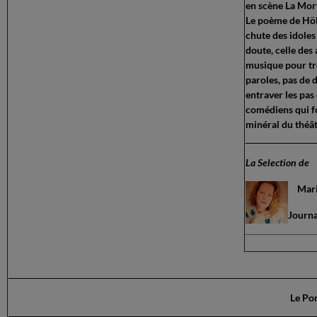
en scène La Mor
Le poème de Höld
chute des idoles 
doute, celle des 
musique pour tr
paroles, pas de 
entraver les pas
comédiens qui fo
minéral du théâ
La Selection de
Mari
Journa
Le Po