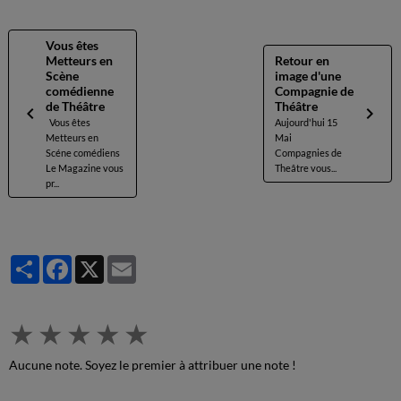
Vous êtes
Metteurs en
Retour en
Scène
image d'une
comédienne
Compagnie de
de Théâtre
Théâtre
Vous êtes
Aujourd'hui 15
Metteurs en
Mai
Scéne comédiens
Compagnies de
Le Magazine vous
Theâtre vous...
pr...
Partager
Facebook
X
Email
★
★
★
★
★
Aucune note. Soyez le premier à attribuer une note !