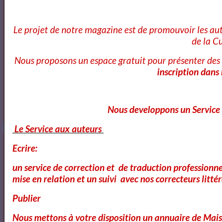
Whitman a également travaillé comme journaliste et a été un
fervent défenseur des droits de l’homme. Il a écrit sur des sujets
tels que la guerre, l’amour et la vie quotidienne, cherchant à
Le projet de notre magazine est de promouvoir les au
capturer l’esprit de l’Amérique.
de la Cu
Walt Whitman est décédé le 26 mars 1892, mais son héritage
perdure à travers ses écrits,
Nous proposons un espace gratuit pour présenter des 
inscription dans
Nous developpons un Service 
Le Service aux auteurs
Bonjour visiteurs etrangers
Ecrire:
un service de correction et de traduction professionne
Français
mise en relation et un suivi avec nos correcteurs littér
English
Publier
Español
Nous mettons à votre disposition un annuaire de Mais