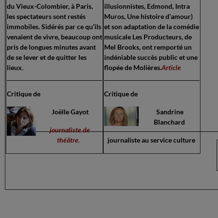
du Vieux-Colombier, à Paris,
illusionnistes,
Edmond
, Intra
les spectateurs sont restés
Muros,
Une histoire d’amour
)
immobiles. Sidérés par ce qu’ils
et son adaptation de la comédie
venaient de vivre, beaucoup ont
musicale Les Producteurs, de
pris de longues minutes avant
Mel Brooks, ont remporté un
de se lever et de quitter les
indéniable succès public et une
lieux.
flopée de Molières.
Article
Critique de
Critique de
Jo
ëlle Gayot
Sandrine
Blanchard
journaliste de
théâtre.
journaliste au service culture