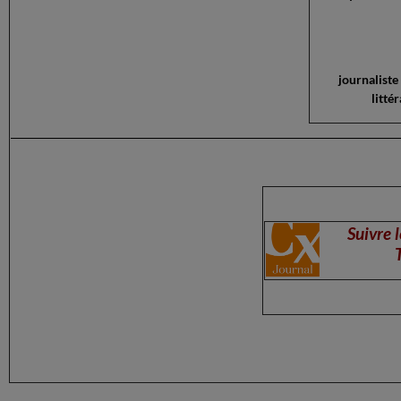
journaliste 
littér
Suivre l