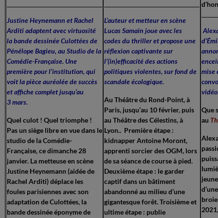
d’ho
Justine Heynemann et Rachel
L’auteur et metteur en scène
Arditi adaptent avec virtuosité
Lucas Samain joue avec les
Alex
la bande dessinée Culottées de
codes du thriller et propose une
d’Émi
Pénélope Bagieu, au Studio de la
réflexion captivante sur
annon
Comédie-Française. Une
l’(in)efficacité des actions
encei
première pour l’institution, qui
politiques violentes, sur fond de
mise 
voit la pièce auréolée de succès
scandale écologique.
convo
et affiche complet jusqu’au
vidé
Au Théâtre du Rond-Point, à
3 mars.
Paris, jusqu’au 10 février, puis
Que s
Quel culot ! Quel triomphe !
au Théâtre des Célestins, à
au
Th
Pas un siège libre en vue dans le
Lyon.. Première étape :
Alexa
studio de la Comédie-
kidnapper Antoine Moront,
passi
Française, ce dimanche 28
apprenti sorcier des OGM, lors
puiss
janvier. La metteuse en scène
de sa séance de course à pied.
lumiè
Justine Heynemann (aidée de
Deuxième étape : le garder
jeune
Rachel Arditi) déplace les
captif dans un bâtiment
d’une
foules parisiennes avec son
abandonné au milieu d’une
broie
adaptation de Culottées, la
gigantesque forêt. Troisième et
2021,
bande dessinée éponyme de
ultime étape : publie