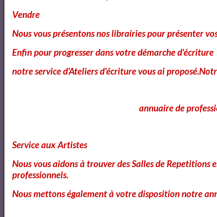
Vendre
Italiano
Nous vous présentons nos librairies pour présenter vo
Deutsch
Enfin pour progresser dans votre démarche d'écriture
Nederlands
notre service d'Ateliers d'écriture vous ai proposé.Not
Portuguesa
Swedish
annuaire de professio
Romanian
Service aux Artistes
Polish
Nous vous aidons à trouver des Salles de Repetitions 
Norwegian
professionnels.
Nous mettons également à votre disposition notre ann
Finnish
Bulgarian