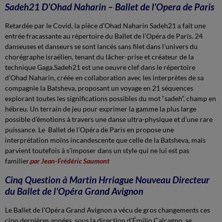
Sadeh21 D’Ohad Naharin – Ballet de l'Opera de Paris
Retardée par le Covid, la pièce d’Ohad Naharin Sadeh21 a fait une
entrée fracassante au répertoire du Ballet de l’Opéra de Paris. 24
danseuses et danseurs se sont lancés sans filet dans l’univers du
chorégraphe israélien, tenant du lâcher-prise et créateur de la
technique Gaga.Sadeh21 est une oeuvre clef dans le répertoire
d’Ohad Naharin, créée en collaboration avec les interprètes de sa
compagnie la Batsheva, proposant un voyage en 21 séquences
explorant toutes les significations possibles du mot “sadeh”, champ en
hébreu. Un terrain de jeu pour exprimer la gamme la plus large
possible d’émotions à travers une danse ultra-physique et d’une rare
puissance. Le Ballet de l’Opéra de Paris en propose une
interprétation moins incandescente que celle de la Batsheva, mais
parvient toutefois à s’imposer dans un style qui ne lui est pas
familier.
par Jean-Frédéric Saumont
Cinq Question à Martin Hrriague Nouveau Directeur
du Ballet de l'Opéra Grand Avignon
Le Ballet de l’Opéra Grand Avignon a vécu de gros changements ces
cinq dernières années, sous la direction d’Émilio Calcagno, se