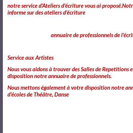
notre service d'Ateliers d'écriture vous ai proposé.No
informe sur des ateliers d'écriture
Les Misérables de Victor Hugo audio France culture
N°1/14
annuaire de professionnels de l'écri
Les Misérables tome 1 ( Fantine ) de Victor Hugo -
livre audio français + texte intégrale -
Service aux Artistes
Nous vous aidons à trouver des Salles de Repetitions 
disposition notre annuaire de professionnels.
Victor HUGO - Les Misérables | Livre AUDIO
Nous mettons également à votre disposition notre ann
d'écoles de Théâtre, Danse
Livre audio - Les Misérables - Partie 3 Marius -
Chapitres 1-2-3