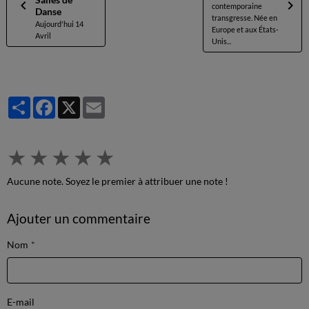
contemporaine
Danse
transgresse. Née en
Aujourd'hui 14
Europe et aux États-
Avril
Unis...
Partager
Facebook
X
Email
★
★
★
★
★
Aucune note. Soyez le premier à attribuer une note !
Ajouter un commentaire
Nom
E-mail