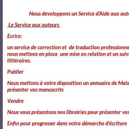
Nous developpons un Service d'Aide aux aut
Le Service aux auteurs
Ecrire:
OK
un service de correction et de traduction professionnel
nous mettons en place une mise en relation et un suiv
littéraires.
Publier
Le Flash info du 26 mai 2021
Nous mettons à votre disposition un annuaire de Mais
présenter vos manuscrits
Résumé des Misérables de Victor Hugo
Vendre
Nous vous présentons nos librairies pour présenter vo
Enfin pour progresser dans votre démarche d'écriture
LES MISÉRABLES AUDIO BOOK - FR - T1P1