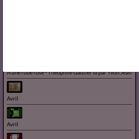
Concert | La Classe d'Excellence de Violoncelle -
Promotion V (Concert de clôture)
Théophile GAUTIER
À une robe rose - Théophile Gautier lu par Yvon Jean
Avril
Avril