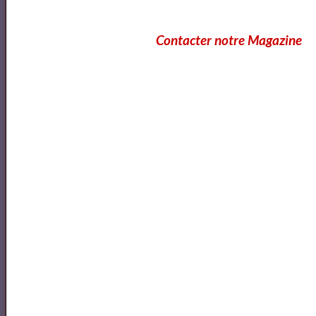
Les Misérables - Livre Audio
Contacter notre Magazine
Les Misérables - tome 1 by Victor HUGO read by
Didier Part 1/2 | Full Audio Book
Florian Pons's Preliminary Round at the 2018
Schoenfeld International String Competition
Florian Pons - Classe d'Excellence - Kol Nidrei Bruch
2018 ISANGYUN COMPETITION 1st ROUND -
Florian Pons