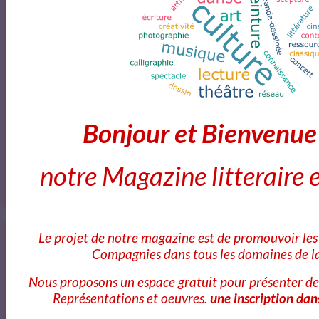
Avril
Avril
Bonjour et Bienvenu
Dom Juan de Molière
notre Magazine litteraire e
Le Cid - Pierre Corneille ( AudioBook FR )
Le projet de notre magazine est de promouvoir les 
3
les video du jour
Compagnies dans tous les domaines de la
11
Bibliothéque Audio des livres de Théâtre
Nous proposons un espace gratuit pour présenter de
Représentations et oeuvres.
une inscription dan
4
Bibliothéque audio Poésie