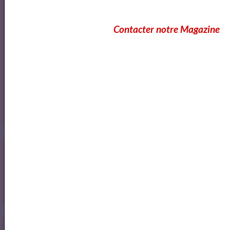
Contacter notre Magazine
Annuaire des cours d'ecriture Paris
Ecole Les Mots
Voici ce que vous pouvez lire dans notre
Magazine
OK
Cours Ateliers Formations