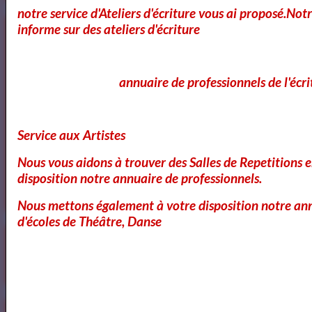
notre service d'Ateliers d'écriture vous ai proposé.No
Artquid
informe sur des ateliers d'écriture
annuaire de professionnels de l'écri
Service aux Artistes
<a href="http://www.artquid.com" title="ArtQuid, The Art World
Marketplace."><img style="border:1px solid #eee;"
Nous vous aidons à trouver des Salles de Repetitions 
src="https://artquid-
disposition notre annuaire de professionnels.
static.imgix.net/img/logo/150/artquid_logo_150.png"
alt="ArtQuid" /></a>
Nous mettons également à votre disposition notre ann
d'écoles de Théâtre, Danse
Goodreads
Annuaires des Cours et ateliers d'ecriture Paris