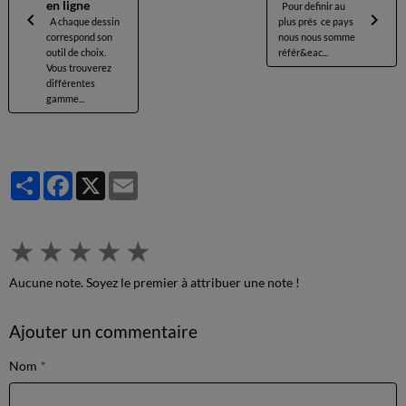
en ligne
Pour definir au
A chaque dessin
plus prés ce pays
correspond son
nous nous somme
outil de choix.
référ&eac...
Vous trouverez
différentes
gamme...
Partager
Facebook
X
Email
★
★
★
★
★
Aucune note. Soyez le premier à attribuer une note !
Ajouter un commentaire
Nom