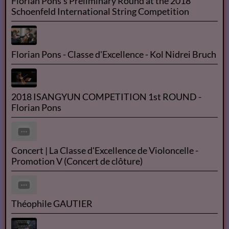
Les Misérables - Livre Audio
Les Misérables - tome 1 by Victor HUGO read by
Didier Part 1/2 | Full Audio Book
Florian Pons's Preliminary Round at the 2018
Schoenfeld International String Competition
Florian Pons - Classe d'Excellence - Kol Nidrei Bruch
2018 ISANGYUN COMPETITION 1st ROUND -