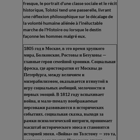
fresque, le portrait d'une classe sociale et le récit
historique, Tolstoï tend une passerelle, livrant
une réflexion philosophique sur le décalage de
la volonté humaine aliénée à l'inéluctable
marche de l'Histoire ou lorsque le destin
façonne les hommes malgré eux.
1805 год в Москве, в это время хрупкого
мира, Болконские, Ростовы и Безуховы —
главные герои семейной хроники. Социальная
фреска, где аристократия от Москвы до
Петербурга, между величием и
мизерабилизмом, оказывается втянутой в
игру социальных амбиций, мелочности и
первых эмоций. В 1812 году вспыхивает
война, и мало-помалу воображаемые
персонажи развиваются в исторических
событиях. социальная сказка, выходя за
рамки психологической интриги, принимает
масштаб исторического эпоса и становится
историей эпохи. «Война» по Толстому — это та,