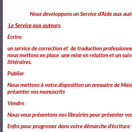
Aucun évènement à afficher,
Annoncer un évènement
.
Nous developpons un Service d'Aide aux aut
Le Service aux auteurs
OK
Ecrire:
un service de correction et de traduction professionnel
les evenements du jour
nous mettons en place une mise en relation et un suiv
littéraires.
Publier
Aucun évènement à afficher.
Nous mettons à votre disposition un annuaire de Mais
présenter vos manuscrits
Le Boudoir Litteraire
Vendre
Nous vous présentons nos librairies pour présenter vo
Enfin pour progresser dans votre démarche d'écriture
La Newsletter du Boudoir