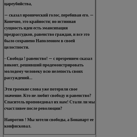
цареубийства,
— сказал иронический голос, перебивая его. —
Конечно, это крайности; но истинная
сущность идеи есть эмансипация
предрассудков, равенство граждан, и все это
было сохранено Наполеоном в своей
целостности.
- Свобода ! равенство! — с презрением сказал
виконт, решивший продемонстрировать
молодому человеку всю нелепость своих
рассуждений…
Эти громкие слова уже потеряли свое
значение. Кто не любит свободу и равенство?
Спаситель проповедовал их нам! Стали ли мы
счастливее после революции?
Напротив ! Мы хотели свободы, а Бонапарт ее
конфисковал.