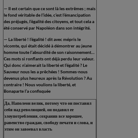
— Il est certain que ce sont là les extrêmes ; mais
le fond véritable de l’idée, c’est l’émancipation
des préjugés, l’égalité des citoyens, et tout cela a
été conservé par Napoléon dans son intégrité.
— La liberté ! l’égalité ! dit avec mépris le
vicomte, qui était décidé à démontrer au jeune
homme toute l’absurdité de son raisonnement…
Ces mots si ronflants ont déjà perdu leur valeur.
Qui donc n’aimerait la liberté et l’égalité ? Le
Sauveur nous les a prêchées ! Sommes-nous
devenus plus heureux après la Révolution ? Au
contraire ! Nous voulions la liberté, et
Bonaparte l’a confisquée
Да, Наполеон велик, потому что он поставил
себя над революцией, он подавил ее
злоупотребления, сохранив все хорошее,
равенство граждан, свободу печати и слова, и
этим он завоевал власть