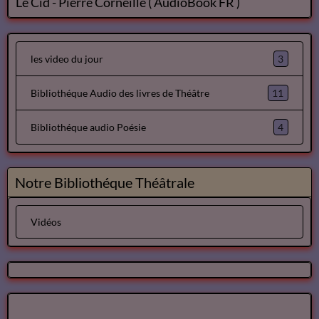
Avril
Avril
Dom Juan de Molière
Le Cid - Pierre Corneille ( AudioBook FR )
3
les video du jour
11
Bibliothéque Audio des livres de Théâtre
4
Bibliothéque audio Poésie