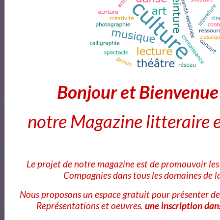
Boudoir
vous y decouvrirez plus de commentaires plus de nouveautés
plus d'articles
Agenda Culturel Nantes
Aucun évènement à afficher,
Annoncer un évènement
.
Bonjour et Bienvenu
Agenda Culturel Bordeaux
notre Magazine litteraire e
Aucun évènement à afficher,
Annoncer un évènement
.
Le projet de notre magazine est de promouvoir les 
Agenda Culturel Agend'arts (Lyon)
Compagnies dans tous les domaines de la
Aucun évènement à afficher,
Annoncer un évènement
.
Nous proposons un espace gratuit pour présenter de
Représentations et oeuvres.
une inscription dan
Agenda Culturel Paris