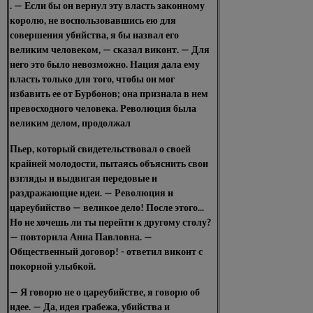
. — Если бы он вернул эту власть законному
королю, не воспользовавшись ею для
совершения убийства, я бы назвал его
великим человеком, — сказал виконт. — Для
него это было невозможно. Нация дала ему
власть только для того, чтобы он мог
избавить ее от Бурбонов; она признала в нем
превосходного человека. Революция была
великим делом, продолжал
Пьер, который свидетельствовал о своей
крайней молодости, пытаясь объяснить свои
взгляды и выдвигая передовые и
раздражающие идеи. — Революция и
цареубийство — великое дело! После этого...
Но не хочешь ли ты перейти к другому столу?
— повторила Анна Павловна. —
Общественный договор! - ответил виконт с
покорной улыбкой.
— Я говорю не о цареубийстве, я говорю об
идее. — Да, идея грабежа, убийства и