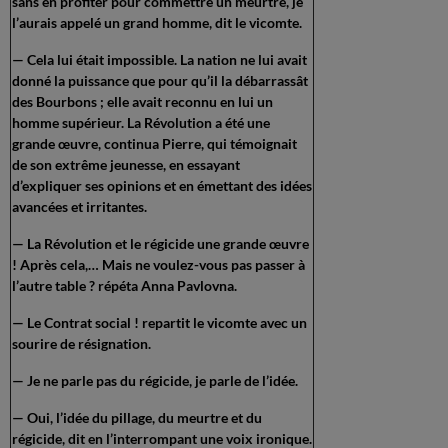
sans en profiter pour commettre un meurtre, je
l’aurais appelé un grand homme, dit le vicomte.
— Cela lui était impossible. La nation ne lui avait
donné la puissance que pour qu’il la débarrassât
des Bourbons ; elle avait reconnu en lui un
homme supérieur. La Révolution a été une
grande œuvre, continua Pierre, qui témoignait
de son extrême jeunesse, en essayant
d’expliquer ses opinions et en émettant des idées
avancées et irritantes.
— La Révolution et le régicide une grande œuvre
! Après cela,… Mais ne voulez-vous pas passer à
l’autre table ? répéta Anna Pavlovna.
— Le Contrat social ! repartit le vicomte avec un
sourire de résignation.
— Je ne parle pas du régicide, je parle de l’idée.
— Oui, l’idée du pillage, du meurtre et du
régicide, dit en l’interrompant une voix ironique.