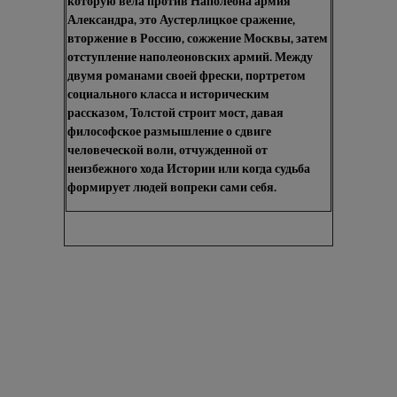
которую вела против Наполеона армия
Александра, это Аустерлицкое сражение,
вторжение в Россию, сожжение Москвы, затем
отступление наполеоновских армий. Между
двумя романами своей фрески, портретом
социального класса и историческим
рассказом, Толстой строит мост, давая
философское размышление о сдвиге
человеческой воли, отчужденной от
неизбежного хода Истории или когда судьба
формирует людей вопреки сами себя.