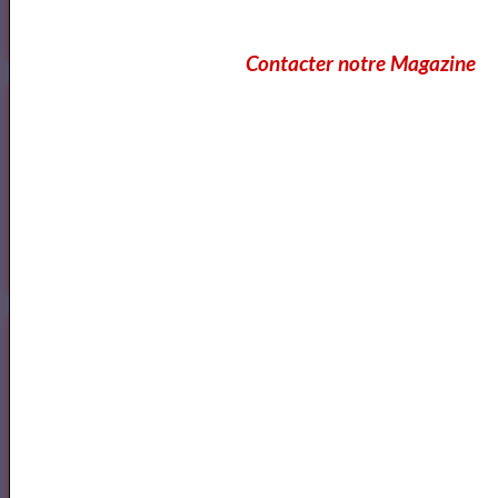
OK
Contacter notre Magazine
Cours Ateliers Formations
Cours et Formation Paris
Cours et Ateliers de Cinema
Annuaire et Formation Cinema