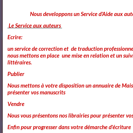
Bibliothéque des Pièces de Théâtre
Nous developpons un Service d'Aide aux aut
Le Service aux auteurs
Ecrire:
Artquid
un service de correction et de traduction professionnel
nous mettons en place une mise en relation et un suiv
littéraires.
Publier
Nous mettons à votre disposition un annuaire de Mais
<a href="http://www.artquid.com" title="ArtQuid, The Art World
présenter vos manuscrits
Marketplace."><img style="border:1px solid #eee;"
src="https://artquid-
Vendre
static.imgix.net/img/logo/150/artquid_logo_150.png"
alt="ArtQuid" /></a>
Nous vous présentons nos librairies pour présenter vo
Enfin pour progresser dans votre démarche d'écriture
Goodreads