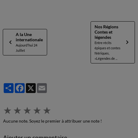
Nos Régions
Contes et
A la Une
légendes
internationale
Entre récits
Aujourd'hui 24
épiques et contes
Juillet
féériques,
«Légendes de ...
Partager
Facebook
X
Email
★
★
★
★
★
Aucune note. Soyez le premier à attribuer une note !
Ajouter un commentaire