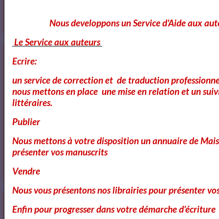
Nous developpons un Service d'Aide aux aut
Le Service aux auteurs
Artquid
Ecrire:
un service de correction et de traduction professionnel
nous mettons en place une mise en relation et un suiv
littéraires.
Publier
<a href="http://www.artquid.com" title="ArtQuid, The Art World
Marketplace."><img style="border:1px solid #eee;"
Nous mettons à votre disposition un annuaire de Mais
src="https://artquid-
présenter vos manuscrits
static.imgix.net/img/logo/150/artquid_logo_150.png"
alt="ArtQuid" /></a>
Vendre
Nous vous présentons nos librairies pour présenter vo
Goodreads
Enfin pour progresser dans votre démarche d'écriture