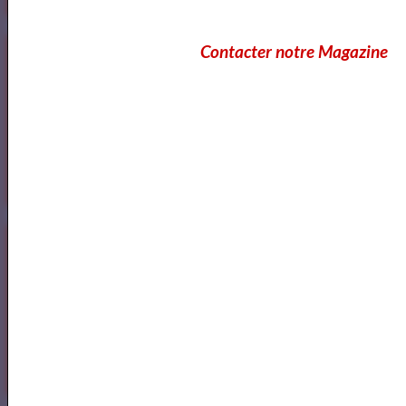
Cours Ateliers Formations
Contacter notre Magazine
Cours et Formation Paris
Cours et Ateliers de Cinema
Annuaire et Formation Cinema