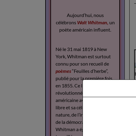
Aujourd’hui, nous
célébrons
Walt Whitman,
un
poète américain influent.
Né le 31 mai 1819 à New
York, Whitman est surtout
connu pour son recueil de
poèmes
“Feuilles d’herbe”,
publié pour la première fois
en 1855. Ce livre a
révolutionné la poésie
américaine avec son style
libre et sa célébration de la
nature, de l’individualité et
de la démocratie.
Whitman a également