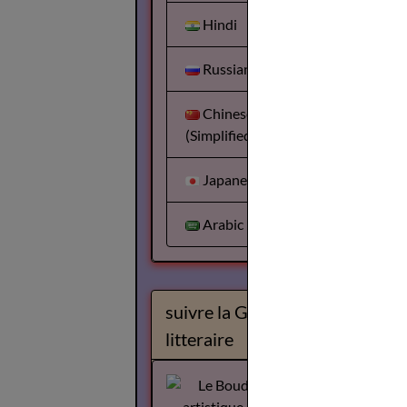
Hindi
Russian
Chinese
(Simplified)
Japanese
Arabic
suivre la Gazette
litteraire