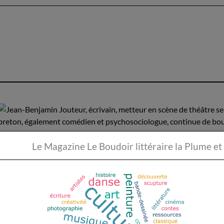
breton, également comédien et psychosociologue, continue de bous
naviguent entre réalité et fiction. Son dernier livre, "La messagère d
communauté littéraire le 2 juin 2023.
Le Magazine Le Boudoir li
Julia Kerninon
: La jeune auteure nantaise continue de cap
sur les femmes et les sentiments complexes. Son dernier ouvrage, 
femmes, explore l'expérience de la maternité et ses défis.