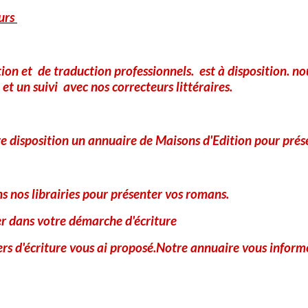
Conte et Poésie Bretonne, où la
urs
magie des mots et l...
tion et de traduction professionnels. est à disposition. 
Partager
Facebook
X
Email
et un suivi avec nos correcteurs littéraires.
★
★
★
★
★
e disposition un annuaire de Maisons d'Edition pour prés
Aucune note. Soyez le premier à attribuer une note !
 nos librairies pour présenter vos romans.
Ajouter un commentaire
er dans votre démarche d'écriture
Nom
iers d'écriture vous ai proposé.Notre annuaire vous informe
E-mail