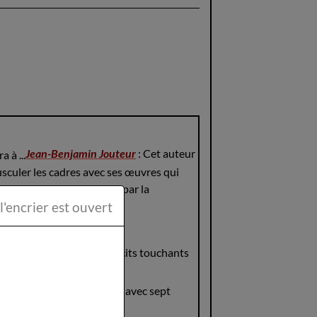
Jean-Benjamin Jouteur
: Cet auteur
culer les cadres avec ses œuvres qui
e verre", a été élu Best Of par la
ttéraire la Plume et l'encrier est ouvert
tiver le public avec ses récits touchants
"
Mères sans filtre"
, co-écrit avec sept