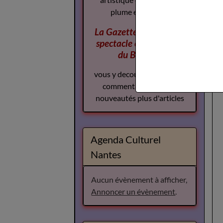
La Gazette des Arts du
spectacle
complement
du Boudoir
vous y decouvrirez plus de
commentaires plus de
nouveautés plus d'articles
Agenda Culturel
Nantes
Aucun évènement à afficher,
Annoncer un évènement
.