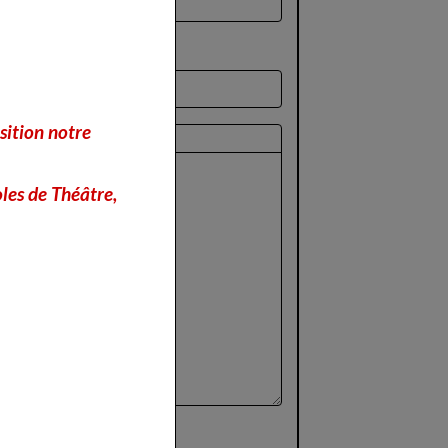
sition notre
perçu
les de Théâtre,