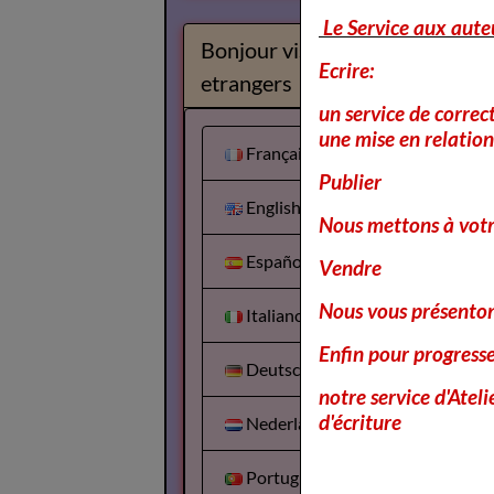
Le Service aux aute
Bonjour visiteurs
Ecrire:
etrangers
un service de correc
une mise en relation 
Français
Publier
English
Nous mettons à votr
Español
Vendre
Nous vous présentons
Italiano
Enfin pour progress
Deutsch
notre service d'Atel
d'écriture
Nederlands
Portuguesa