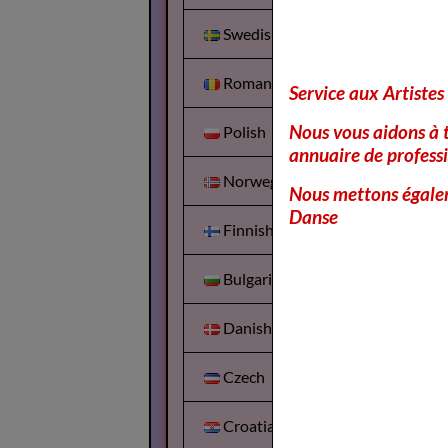
Swedish
Romanian
Service aux Artistes
Nous vous aidons à t
Polish
annuaire de professi
Norwegian
Nous mettons égalem
Danse
Finnish
Bulgarian
Danish
Czech
Croatian