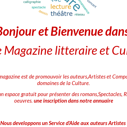
Patrick Devi
et expériences à l'étranger, Patrick Deville continue de publier des
Son dernier livre, "Errances d'un pantouflard", a été finaliste du 
Bonjour et Bienvenue dan
2020.
Gaëlle Josse
: L'auteure continue d'explorer les thèm
 Magazine litteraire et Cu
œuvres. Son dernier livre, "Une longue impatience", raconte l'hist
son fils après la Seconde Guerre mondiale.
Lolita Pille
: Après le succès de son premier roman, "He
adolescente", où elle raconte ses jeunes années en banlieue parisie
 magazine est de promouvoir les auteurs,Artistes et Compa
domaines de la Culture.
Ces auteurs continuent de marquer la littérature bretonne avec le
n espace gratuit pour présenter des romans,Spectacles, R
oeuvres.
une inscription dans notre annuaire
Contes et Poésies
bretonne
Nous developpons un Service d'Aide aux auteurs Artistes
Bienvenue dans la rubrique