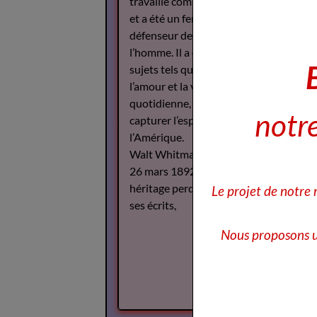
travaillé comme journaliste
et a été un fervent
défenseur des droits de
l’homme. Il a écrit sur des
sujets tels que la guerre,
l’amour et la vie
quotidienne, cherchant à
notre
capturer l’esprit de
l’Amérique.
Walt Whitman est décédé le
26 mars 1892, mais son
héritage perdure à travers
Le projet de notre
ses écrits,
Nous proposons u