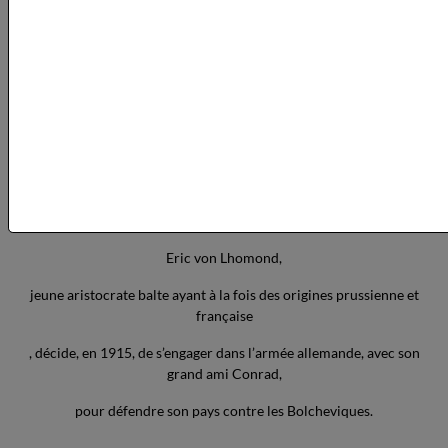
"Je pourrais mentionner d'autres détails plus affreux encore, mais les
récits de cet ordre oscillent entre le sadisme et la badauderie. Les
pires exemples de férocité ne servent jamais qu'à durcir chez
l'auditeur quelques fibres de plus, et comme le coeur humain a déjà à
peu près la mollesse d'une pierre, je ne crois pas nécessaire de
travailler dans ce sens".
_______________________
Éric,
narrateur.
Eric von Lhomond,
jeune aristocrate balte ayant à la fois des origines prussienne et
française
, décide, en 1915, de s’engager dans l’armée allemande, avec son
grand ami Conrad,
pour défendre son pays contre les Bolcheviques.