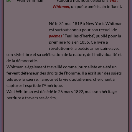
Aujourd’hui, nous célébrons
Walt
Whitman,
un poète américain influent.
Né le 31 mai 1819 à New York, Whitman
est surtout connu pour son recueil de
poèmes
“Feuilles d’herbe”, publié pour la
première fois en 1855. Ce livre a
révolutionné la poésie américaine avec
son style libre et sa célébration de la nature, de l’individualité et
de la démocratie.
Whitman a également travaillé comme journaliste et a été un
fervent défenseur des droits de l’homme. Il a écrit sur des sujets
tels que la guerre, l’amour et la vie quotidienne, cherchant à
capturer l’esprit de l’Amérique.
Walt Whitman est décédé le 26 mars 1892, mais son héritage
perdure à travers ses écrits,