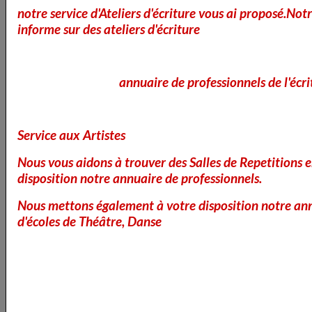
adhérant au silence et finissant par s'y laisser glisser. Cette musique, ç'a été la
notre service d'Ateliers d'écriture vous ai proposé.No
mienne. Vous voyez bien que je ne suis qu'un exécutant, je me borne à
informe sur des ateliers d'écriture
traduire. Mais on ne traduit que son trouble: c'est toujours de soi-même qu'on
parle." (pp. 30-31)
_________________________________________________________________________
annuaire de professionnels de l'écri
"L'amitié est avant tout certitude, c'est ce qui la distingue de l'amour.
Service aux Artistes
Elle est aussi respect et acceptation totale d'un autre être"
Nous vous aidons à trouver des Salles de Repetitions 
disposition notre annuaire de professionnels.
"Je ne sais pas, mon amie, à quoi nous serviraient nos tares, si elles ne
Nous mettons également à votre disposition notre ann
nous enseignaient la pitié.
d'écoles de Théâtre, Danse
Je m'habituais. On s'habitue facilement. Il y a une jouissance à savoir
qu'on est pauvre, qu'on est seul et que personne ne songe à nous. Cela
simplifie la vie. mais c'est aussi une grande tentation. Je revenais tard,
chaque nuit, par les faubourgs presque déserts à cette heure, si