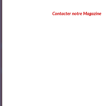
Contacter notre Magazine
<a href="http://www.artquid.com" title="ArtQuid, The Art World
Marketplace."><img style="border:1px solid #eee;"
src="https://artquid-
static.imgix.net/img/logo/150/artquid_logo_150.png"
alt="ArtQuid" /></a>
Goodreads
Annuaires des Cours et ateliers d'ecriture Paris
Annuaire des cours d'ecriture Paris