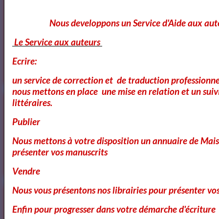
Nous developpons un Service d'Aide aux aut
Dom Juan de Molière
Le Service aux auteurs
Ecrire:
Le Cid - Pierre Corneille ( AudioBook FR )
un service de correction et de traduction professionnel
nous mettons en place une mise en relation et un suiv
littéraires.
3
les video du jour
Publier
11
Bibliothéque Audio des livres de Théâtre
Nous mettons à votre disposition un annuaire de Mais
présenter vos manuscrits
4
Bibliothéque audio Poésie
Vendre
Nous vous présentons nos librairies pour présenter vo
Notre Bibliothéque Théâtrale
Enfin pour progresser dans votre démarche d'écriture