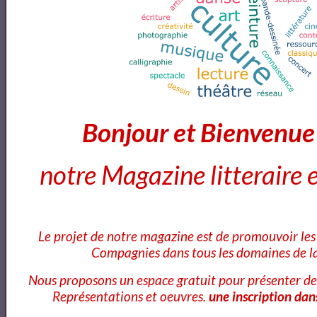
Promotion V (Concert de clôture)
Théophile GAUTIER
Bonjour et Bienvenu
À une robe rose - Théophile Gautier lu par Yvon Jean
notre Magazine litteraire e
Avril
Le projet de notre magazine est de promouvoir les 
Avril
Compagnies dans tous les domaines de la
Nous proposons un espace gratuit pour présenter de
Représentations et oeuvres.
une inscription dan
Avril