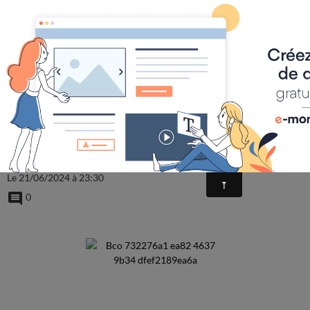
LE BOUDOIR LITTÉRAIRE LA PL
Annonces des écoles et
formation de Théâtre
Par
frederique Roustant
Le 21/06/2024
à 23:30
0