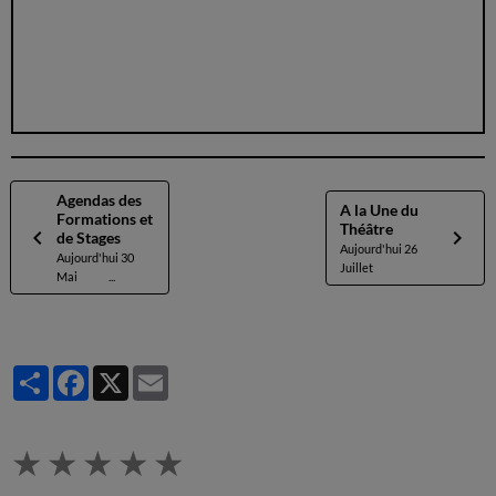
Agendas des
A la Une du
Formations et
Théâtre
de Stages
Aujourd'hui 26
Aujourd'hui 30
Juillet
Mai ...
Partager
Facebook
X
Email
★
★
★
★
★