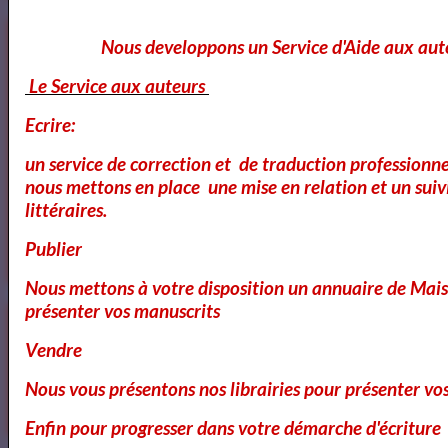
Annuaires des Cours et ateliers d'ecriture Paris
Nous developpons un Service d'Aide aux aut
Le Service aux auteurs
Ecrire:
Annuaire des cours d'ecriture Paris
un service de correction et de traduction professionnel
nous mettons en place une mise en relation et un suiv
littéraires.
Ecole Les Mots
Publier
Nous mettons à votre disposition un annuaire de Mais
présenter vos manuscrits
Voici ce que vous pouvez lire dans notre
Vendre
Magazine
Nous vous présentons nos librairies pour présenter vo
OK
Enfin pour progresser dans votre démarche d'écriture