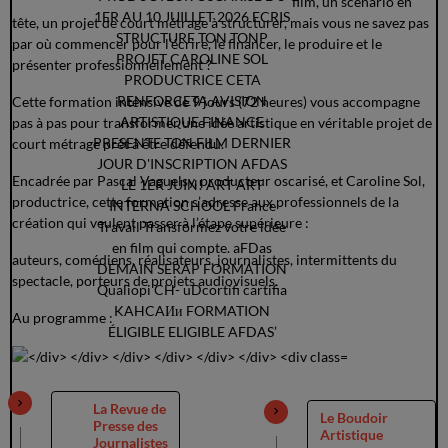
film, un scénario en
tête, un projet de court métrage à structurer, mais vous ne savez pas
par où commencer pour l’écrire, le financer, le produire et le
présenter professionnellement ?
Cette formation intensive de 9 jours (72 heures) vous accompagne
pas à pas pour transformer une idée artistique en véritable projet de
court métrage prêt à être défendu.
Encadrée par Pascal Vaguelsy, producteur oscarisé, et Caroline Sol,
productrice, cette formation s’adresse aux professionnels de la
création qui veulent passer à l’étape supérieure :
auteurs, comédiens, réalisateurs, journalistes, intermittents du
spectacle, porteurs de projets audiovisuels.
Au programme :
La Revue de
Le Boudoir
Presse des
Artistique
Journalistes