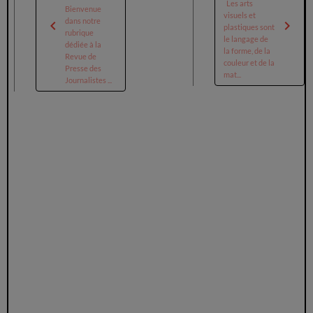
Les arts
Bienvenue
visuels et
dans notre
plastiques sont
rubrique
le langage de
dédiée à la
la forme, de la
Revue de
couleur et de la
Presse des
mat...
Journalistes ...