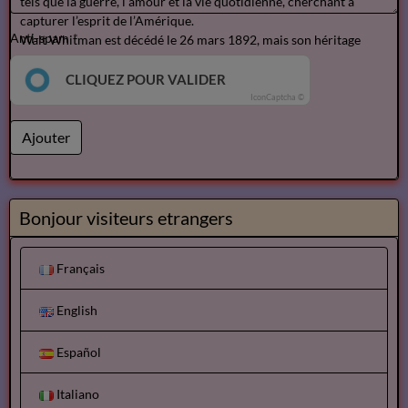
tels que la guerre, l’amour et la vie quotidienne, cherchant à
capturer l’esprit de l’Amérique.
Anti-spam
Walt Whitman est décédé le 26 mars 1892, mais son héritage
perdure à travers ses écrits,
CLIQUEZ POUR VALIDER
IconCaptcha ©
Ajouter
Bonjour visiteurs etrangers
Français
English
Español
Italiano