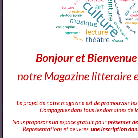
Artquid
Bonjour et Bienvenu
<a href="http://www.artquid.com" title="ArtQuid, The Art World
notre Magazine litteraire e
Marketplace."><img style="border:1px solid #eee;"
src="https://artquid-
static.imgix.net/img/logo/150/artquid_logo_150.png"
alt="ArtQuid" /></a>
Le projet de notre magazine est de promouvoir les 
Compagnies dans tous les domaines de la
Goodreads
Nous proposons un espace gratuit pour présenter de
Représentations et oeuvres.
une inscription dan