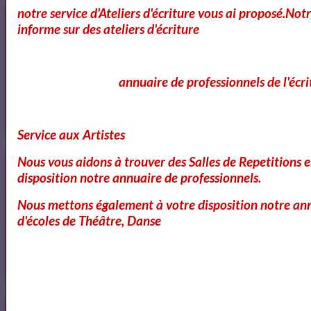
notre service d'Ateliers d'écriture vous ai proposé.No
Cours Ateliers Formations
informe sur des ateliers d'écriture
annuaire de professionnels de l'écri
Cours et Formation Paris
Service aux Artistes
Nous vous aidons à trouver des Salles de Repetitions 
Cours et Ateliers de Cinema
disposition notre annuaire de professionnels.
Nous mettons également à votre disposition notre ann
d'écoles de Théâtre, Danse
Annuaire et Formation Cinema
Annuaire des Chroniqueurs littéraires