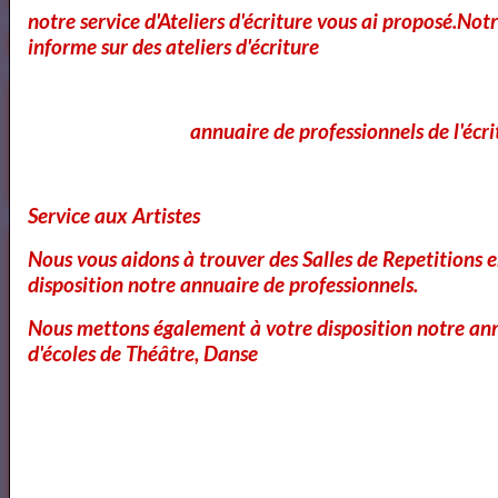
notre service d'Ateliers d'écriture vous ai proposé.No
informe sur des ateliers d'écriture
Bibliothéque des Pièces de Théâtre
annuaire de professionnels de l'écri
Service aux Artistes
Artquid
Nous vous aidons à trouver des Salles de Repetitions 
disposition notre annuaire de professionnels.
Nous mettons également à votre disposition notre ann
d'écoles de Théâtre, Danse
<a href="http://www.artquid.com" title="ArtQuid, The Art World
Marketplace."><img style="border:1px solid #eee;"
src="https://artquid-
static.imgix.net/img/logo/150/artquid_logo_150.png"