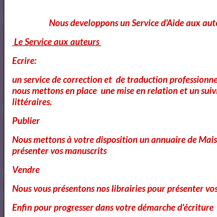
Le Cid - Pierre Corneille ( AudioBook FR )
Nous developpons un Service d'Aide aux aut
3
les video du jour
Le Service aux auteurs
Ecrire:
11
Bibliothéque Audio des livres de Théâtre
un service de correction et de traduction professionnel
4
Bibliothéque audio Poésie
nous mettons en place une mise en relation et un suiv
littéraires.
Publier
Notre Bibliothéque Théâtrale
Nous mettons à votre disposition un annuaire de Mais
présenter vos manuscrits
Vidéos
Vendre
Nous vous présentons nos librairies pour présenter vo
Enfin pour progresser dans votre démarche d'écriture