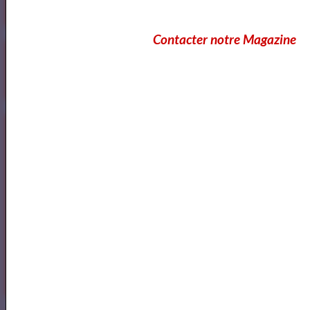
alt="ArtQuid" /></a>
Contacter notre Magazine
Goodreads
Annuaires des Cours et ateliers d'ecriture Paris
Annuaire des cours d'ecriture Paris
Ecole Les Mots