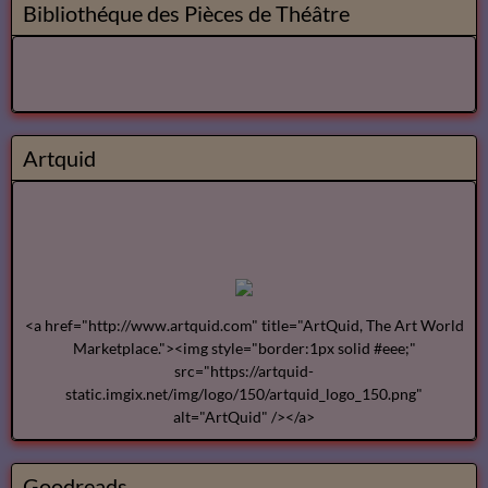
Bibliothéque des Pièces de Théâtre
Artquid
<a href="http://www.artquid.com" title="ArtQuid, The Art World
Marketplace."><img style="border:1px solid #eee;"
src="https://artquid-
static.imgix.net/img/logo/150/artquid_logo_150.png"
alt="ArtQuid" /></a>
Goodreads