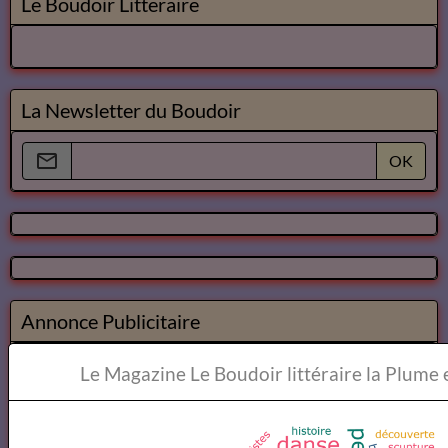
Le Boudoir Litteraire
La Newsletter du Boudoir
OK
Annonce Publicitaire
Le Magazine Le Boudoi