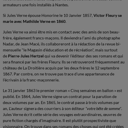
armateurs une fois installés à Nantes.
Si Jules Verne épouse Honorine le 10 Janvier 1857,
Victor Fleury se
marie avec Mathilde Verne en 1860
.
Jules Verne va ainsi être mis en contact avec des amis de son beau-
frère, également francs-maçons. Il deviendra l’ami du photographe
Nadar, de Jean Macé, ils collaboreront à la rédaction de la revue bi-
mensuelle "le Magasin d'éducation et de récréation", mais surtout
de
Pierre-Jules Hertzel
qui va devenir l’éditeur des ses romans et qui
sera financé par les frères Fleury. Ils se retrouveront fréquemment au
château de La Droitière acquis par les deux frères le 12 septembre
1867. Par contre, on ne trouve pas trace d’une appartenance de
l’écrivain à la franc-maçonnerie.
Le 31 janvier 1863 le premier roman « Cinq semaines en ballon » est
publié. En 1864, Jules Verne signe un contrat pour la parution de
deux volumes par an. En 1865, le contrat passe à trois volumes par
an, L'auteur signera des courriers à son éditeur
"votre bête de somme"
.
Jules Verne écrit cette série des voyages extraordinaires, œuvres de
pure fiction chargés d’imaginaire. Il est plutôt prospectiviste que
visionnaire. On trouve dans ses romans des choses qui ont été créées