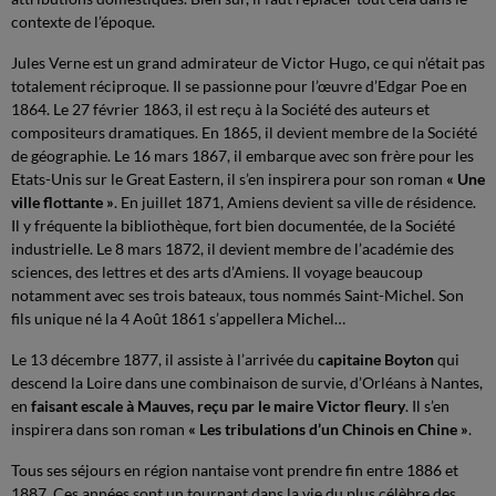
contexte de l’époque.
Jules Verne est un grand admirateur de Victor Hugo, ce qui n’était pas
totalement réciproque. Il se passionne pour l’œuvre d’Edgar Poe en
1864. Le 27 février 1863, il est reçu à la Société des auteurs et
compositeurs dramatiques. En 1865, il devient membre de la Société
de géographie. Le 16 mars 1867, il embarque avec son frère pour les
Etats-Unis sur le Great Eastern, il s’en inspirera pour son roman
« Une
ville flottante »
. En juillet 1871, Amiens devient sa ville de résidence.
Il y fréquente la bibliothèque, fort bien documentée, de la Société
industrielle. Le 8 mars 1872, il devient membre de l’académie des
sciences, des lettres et des arts d’Amiens. Il voyage beaucoup
notamment avec ses trois bateaux, tous nommés Saint-Michel. Son
fils unique né la 4 Août 1861 s’appellera Michel…
Le 13 décembre 1877, il assiste à l’arrivée du
capitaine Boyton
qui
descend la Loire dans une combinaison de survie, d’Orléans à Nantes,
en
faisant escale à Mauves, reçu par le maire Victor fleury
. Il s’en
inspirera dans son roman
« Les tribulations d’un Chinois en Chine »
.
Tous ses séjours en région nantaise vont prendre fin entre 1886 et
1887. Ces années sont un tournant dans la vie du plus célèbre des