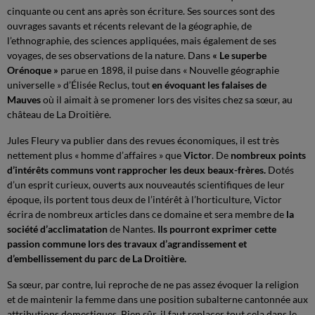
cinquante ou cent ans après son écriture. Ses sources sont des
ouvrages savants et récents relevant de la géographie, de
l’ethnographie, des sciences appliquées, mais également de ses
voyages, de ses observations de la nature. Dans
« Le superbe
Orénoque »
parue en 1898, il puise dans « Nouvelle géographie
universelle » d’Élisée Reclus, tout
en évoquant les falaises de
Mauves
où il aimait à se promener lors des visites chez sa sœur, au
château de La Droitière.
Jules Fleury va publier dans des revues économiques, il est très
nettement plus « homme d’affaires » que
Victor
. De
nombreux points
d’intérêts communs vont rapprocher les deux beaux-frères.
Dotés
d’un esprit curieux, ouverts aux nouveautés scientifiques de leur
époque, ils portent tous deux de l’intérêt à l’horticulture, Victor
écrira de nombreux articles dans ce domaine et sera membre de
la
société d’acclimatation
de Nantes.
Ils pourront exprimer cette
passion commune lors des travaux d’agrandissement et
d’embellissement du parc de La Droitière.
Sa sœur, par contre, lui reproche de ne pas assez évoquer la religion
et de maintenir la femme dans une position subalterne cantonnée aux
attributions domestiques. Bien sûr, il faut replacer tout cela dans le