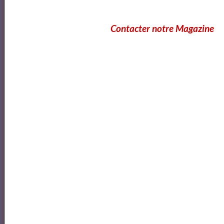
Contacter notre Magazine
Résumé des Misérables de Victor Hugo
LES MISÉRABLES AUDIO BOOK - FR - T1P1
Les Misérables de Victor Hugo audio France culture
N°1/14
Les Misérables tome 1 ( Fantine ) de Victor Hugo -
livre audio français + texte intégrale -
Victor HUGO - Les Misérables | Livre AUDIO