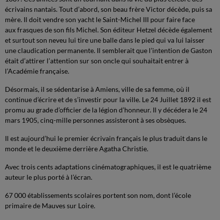
écrivains nantais. Tout d’abord, son beau frère Victor décède, puis sa
mère. Il doit vendre son yacht le Saint-Michel III pour faire face
aux frasques de son fils Michel. Son éditeur Hetzel décède également
et surtout son neveu lui tire une balle dans le pied qui va lui laisser
une claudication permanente. Il semblerait que l’intention de Gaston
était d’attirer l’attention sur son oncle qui souhaitait entrer à
l’Académie française.
Désormais, il se sédentarise à Amiens, ville de sa femme, où il
continue d’écrire et de s’investir pour la ville. Le 24 Juillet 1892 il est
promu au grade d’officier de la légion d’honneur. Il y décédera le 24
mars 1905, cinq-mille personnes assisteront à ses obsèques.
Il est aujourd’hui le premier écrivain français le plus traduit dans le
monde et le deuxième derrière Agatha Christie.
Avec trois cents adaptations cinématographiques, il est le quatrième
auteur le plus porté à l’écran.
67 000 établissements scolaires portent son nom, dont l’école
primaire de Mauves sur Loire.