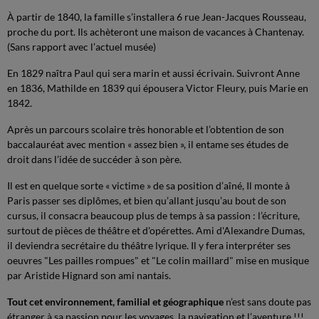
À partir de 1840, la famille s’installera 6 rue Jean-Jacques Rousseau,
proche du port. Ils achèteront une maison de vacances à Chantenay.
(Sans rapport avec l’actuel musée)
En 1829 naîtra Paul qui sera marin et aussi écrivain. Suivront Anne
en 1836, Mathilde en 1839 qui épousera Victor Fleury, puis Marie en
1842.
Après un parcours scolaire très honorable et l’obtention de son
baccalauréat avec mention « assez bien », il entame ses études de
droit dans l’idée de succéder à son père.
Il est en quelque sorte « victime » de sa position d’aîné, Il monte à
Paris passer ses diplômes, et bien qu’allant jusqu’au bout de son
cursus, il consacra beaucoup plus de temps à sa passion : l’écriture,
surtout de pièces de théâtre et d'opérettes. Ami d'Alexandre Dumas,
il deviendra secrétaire du théâtre lyrique. Il y fera interpréter ses
oeuvres "Les pailles rompues" et "Le colin maillard" mise en musique
par Aristide Hignard son ami nantais.
Tout cet environnement, familial et géographique
n’est sans doute pas
étranger à sa passion pour les voyages, la navigation et l’aventure !!!