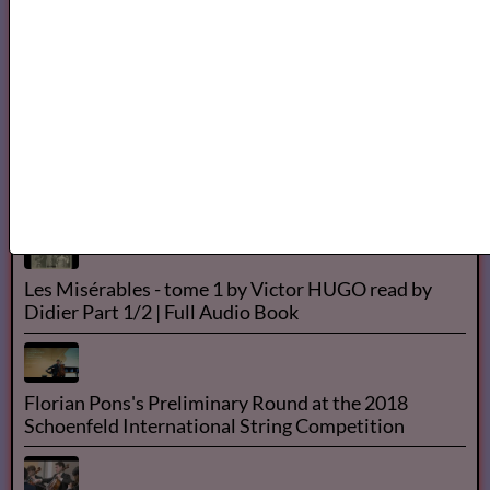
Livre audio - Les Misérables - Partie 3 Marius -
Chapitres 1-2-3
Les Misérables - Livre Audio
Les Misérables - tome 1 by Victor HUGO read by
Didier Part 1/2 | Full Audio Book
Florian Pons's Preliminary Round at the 2018
Schoenfeld International String Competition