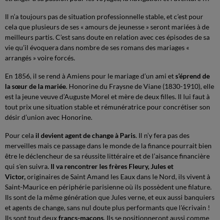
Il n’a toujours pas de situation professionnelle stable, et c’est pour
cela que plusieurs de ses « amours de jeunesse » seront mariées à de
meilleurs partis. C’est sans doute en relation avec ces épisodes de sa
vie qu’il évoquera dans nombre de ses romans des mariages «
arrangés » voire forcés.
En 1856, il se rend à Amiens pour le mariage d’un ami et
s’éprend de
la sœur de la mariée
. Honorine du Fraysne de Viane (1830-1910), elle
est la jeune veuve d’Auguste Morel et mère de deux filles. Il lui faut à
tout prix une situation stable et rémunératrice pour concrétiser son
désir d’union avec Honorine.
Pour cela
il devient agent de change à Paris
. Il n’y fera pas des
merveilles mais ce passage dans le monde de la finance pourrait bien
être le déclencheur de sa réussite littéraire et de l’aisance financière
qui s'en suivra.
Il va rencontrer les frères Fleury, Jules et
Victor,
originaires de Saint Amand les Eaux dans le Nord, ils vivent à
Saint-Maurice en périphérie parisienne où ils possèdent une filature.
Ils sont de la même génération que Jules verne, et eux aussi banquiers
et agents de change, sans nul doute plus performants que l'écrivain !
Ils sont tout deux
francs-maçons
. Ils se positionneront aussi comme