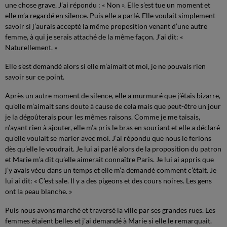
une chose grave. J’ai répondu : « Non ». Elle s’est tue un moment et
elle m’a regardé en silence. Puis elle a parlé. Elle voulait simplement
savoir si j’aurais accepté la même proposition venant d’une autre
femme, à qui je serais attaché de la même façon. J’ai dit: «
Naturellement. »
Elle s’est demandé alors si elle m’aimait et moi, je ne pouvais rien
savoir sur ce point.
Après un autre moment de silence, elle a murmuré que j’étais bizarre,
qu’elle m’aimait sans doute à cause de cela mais que peut-être un jour
je la dégoûterais pour les mêmes raisons. Comme je me taisais,
n’ayant rien à ajouter, elle m’a pris le bras en souriant et elle a déclaré
qu’elle voulait se marier avec moi. J’ai répondu que nous le ferions
dès qu’elle le voudrait. Je lui ai parlé alors de la proposition du patron
et Marie m’a dit qu’elle aimerait connaître Paris. Je lui ai appris que
j’y avais vécu dans un temps et elle m’a demandé comment c’était. Je
lui ai dit: « C’est sale. Il y a des pigeons et des cours noires. Les gens
ont la peau blanche. »
Puis nous avons marché et traversé la ville par ses grandes rues. Les
femmes étaient belles et j’ai demandé à Marie si elle le remarquait.