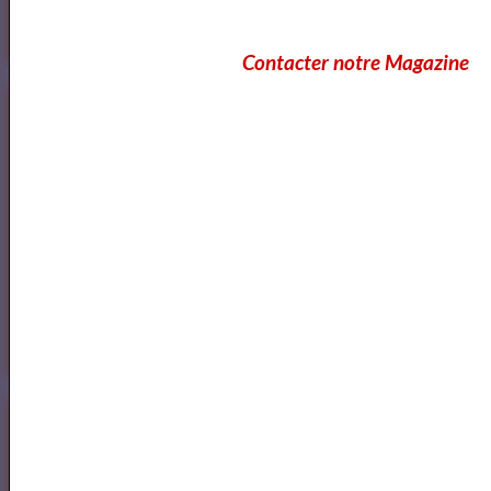
Contacter notre Magazine
<a href="http://www.artquid.com" title="ArtQuid, The Art World
Marketplace."><img style="border:1px solid #eee;"
src="https://artquid-
static.imgix.net/img/logo/150/artquid_logo_150.png"
alt="ArtQuid" /></a>
Goodreads
Annuaires des Cours et ateliers d'ecriture Paris
Annuaire des cours d'ecriture Paris