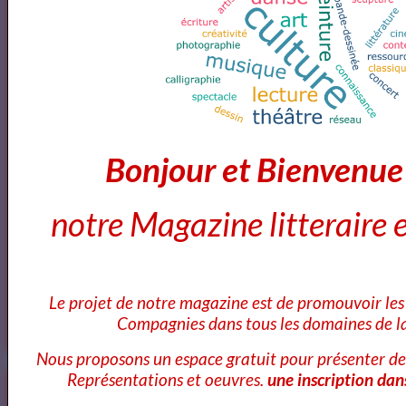
Concert | La Classe d'Excellence de Violoncelle -
Promotion V (Concert de clôture)
Théophile GAUTIER
Bonjour et Bienvenu
À une robe rose - Théophile Gautier lu par Yvon Jean
notre Magazine litteraire e
Avril
Le projet de notre magazine est de promouvoir les 
Compagnies dans tous les domaines de la
Avril
Nous proposons un espace gratuit pour présenter de
Représentations et oeuvres.
une inscription dan
Avril