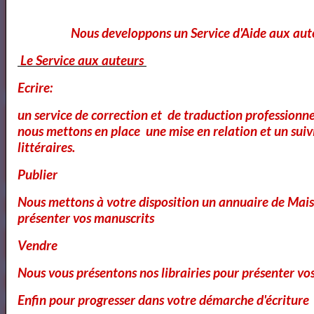
Nous developpons un Service d'Aide aux aut
Dom Juan de Molière
Le Service aux auteurs
Ecrire:
un service de correction et de traduction professionnel
Le Cid - Pierre Corneille ( AudioBook FR )
nous mettons en place une mise en relation et un suiv
littéraires.
3
les video du jour
Publier
Nous mettons à votre disposition un annuaire de Mais
11
Bibliothéque Audio des livres de Théâtre
présenter vos manuscrits
4
Bibliothéque audio Poésie
Vendre
Nous vous présentons nos librairies pour présenter vo
Notre Bibliothéque Théâtrale
Enfin pour progresser dans votre démarche d'écriture