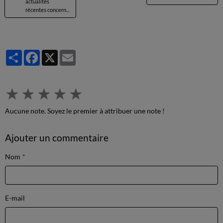
actualités
récentes concern...
Partager
Facebook
X
Email
★
★
★
★
★
Aucune note. Soyez le premier à attribuer une note !
Ajouter un commentaire
Nom
E-mail