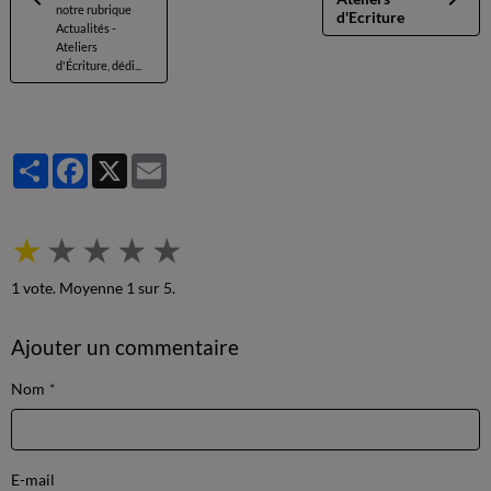
notre rubrique
d'Ecriture
Actualités -
Ateliers
d'Écriture, dédi...
Partager
Facebook
X
Email
★
★
★
★
★
1
vote. Moyenne
1
sur 5.
Ajouter un commentaire
Nom
E-mail