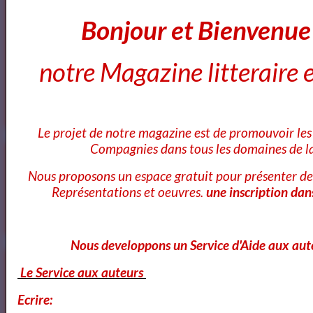
Bonjour et Bienvenu
Annuaire des cours d'ecriture Paris
notre Magazine litteraire e
Ecole Les Mots
Le projet de notre magazine est de promouvoir les 
Compagnies dans tous les domaines de la
Voici ce que vous pouvez lire dans notre
Magazine
Nous proposons un espace gratuit pour présenter de
Représentations et oeuvres.
une inscription dan
OK
Nous developpons un Service d'Aide aux aut
Cours Ateliers Formations
Le Service aux auteurs
Ecrire: