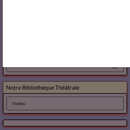
Le Cid - Pierre Corneille ( AudioBook FR )
3
les video du jour
11
Bibliothéque Audio des livres de Théâtre
4
Bibliothéque audio Poésie
Notre Bibliothéque Théâtrale
Vidéos