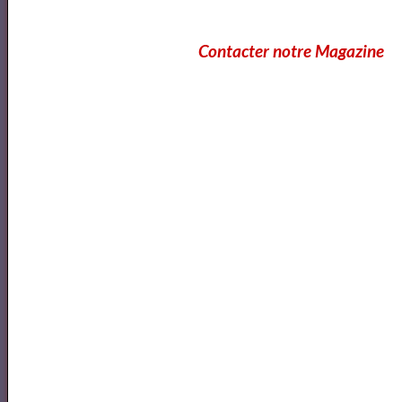
Contacter notre Magazine
À une robe rose - Théophile Gautier lu par Yvon Jean
Avril
Avril
Avril
Dom Juan de Molière