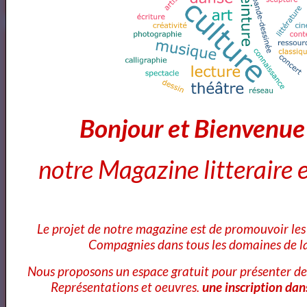
Le Flash info du 26 mai 2021
Bonjour et Bienvenu
Résumé des Misérables de Victor Hugo
notre Magazine litteraire e
LES MISÉRABLES AUDIO BOOK - FR - T1P1
Le projet de notre magazine est de promouvoir les 
Compagnies dans tous les domaines de la
Les Misérables de Victor Hugo audio France culture
N°1/14
Nous proposons un espace gratuit pour présenter de
Représentations et oeuvres.
une inscription dan