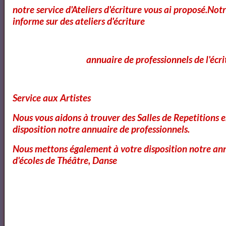
notre service d'Ateliers d'écriture vous ai proposé.No
informe sur des ateliers d'écriture
Florian Pons's Preliminary Round at the 2018
Schoenfeld International String Competition
annuaire de professionnels de l'écri
Florian Pons - Classe d'Excellence - Kol Nidrei Bruch
Service aux Artistes
Nous vous aidons à trouver des Salles de Repetitions 
2018 ISANGYUN COMPETITION 1st ROUND -
disposition notre annuaire de professionnels.
Florian Pons
Nous mettons également à votre disposition notre ann
d'écoles de Théâtre, Danse
Concert | La Classe d'Excellence de Violoncelle -
Promotion V (Concert de clôture)
Théophile GAUTIER