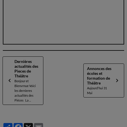
Dernières
actualités des
Annonces des
Pieces de
écoles et
Théâtre
formation de
Bonjour et
Théâtre
Bienvrnue Voici
Aujourd'hui 31
les dernieres
Mai
actualités des
Piéces La ...
Partager
Facebook
X
Email