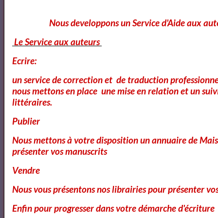
Les Misérables tome 1 ( Fantine ) de Victor Hugo -
livre audio français + texte intégrale -
Nous developpons un Service d'Aide aux aut
Le Service aux auteurs
Victor HUGO - Les Misérables | Livre AUDIO
Ecrire:
un service de correction et de traduction professionnel
nous mettons en place une mise en relation et un suiv
Livre audio - Les Misérables - Partie 3 Marius -
littéraires.
Chapitres 1-2-3
Publier
Nous mettons à votre disposition un annuaire de Mais
Les Misérables - Livre Audio
présenter vos manuscrits
Vendre
Nous vous présentons nos librairies pour présenter vo
Les Misérables - tome 1 by Victor HUGO read by
Didier Part 1/2 | Full Audio Book
Enfin pour progresser dans votre démarche d'écriture