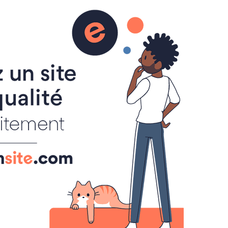
AGENDA
BOUDOIR
INTERNATIONAL
0
BOUDOIR LITTÉRAIRE
CRIER
LIBRAIRIES
LIBRAIRIES
ise aux Auteurs
eurs
0