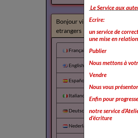
Le Service aux aute
Ecrire:
Bonjour visiteurs
etrangers
un service de correc
une mise en relation 
Français
Publier
Nous mettons à votr
English
Vendre
Español
Nous vous présentons
Italiano
Enfin pour progress
notre service d'Atel
Deutsch
d'écriture
Nederlands