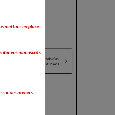
nous mettons en place
enter vos manuscrits
Béta lecteurs
Auteuts vous avez besoin d’un
retour sur son travail ? d’un avis
crit...
 sur des ateliers