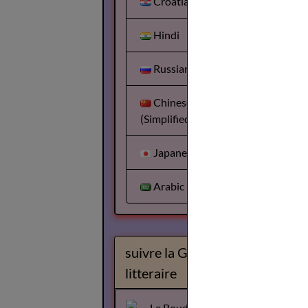
Croatian
Hindi
Russian
Chinese
(Simplified)
Japanese
Arabic
suivre la Gazette
litteraire