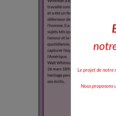
Whitman a également
travaillé comme journaliste
et a été un fervent
défenseur des droits de
l’homme. Il a écrit sur des
sujets tels que la guerre,
l’amour et la vie
notre
quotidienne, cherchant à
capturer l’esprit de
l’Amérique.
Walt Whitman est décédé le
26 mars 1892, mais son
Le projet de notre
héritage perdure à travers
ses écrits,
Nous proposons u