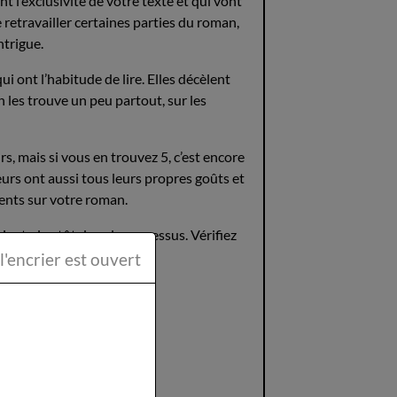
 l’exclusivité de votre texte et qui vont
retravailler certaines parties du roman,
ntrigue.
 ont l’habitude de lire. Elles décèlent
On les trouve un peu partout, sur les
, mais si vous en trouvez 5, c’est encore
eurs ont aussi tous leurs propres goûts et
rents sur votre roman.
vient plus tôt dans le processus. Vérifiez
ttéraire la Plume et l'encrier est ouvert
eurs