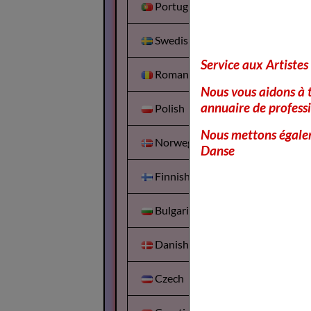
Portuguesa
Swedish
Service aux Artistes
Romanian
Nous vous aidons à t
annuaire de professi
Polish
Nous mettons égalem
Norwegian
Danse
Finnish
Bulgarian
Danish
Czech