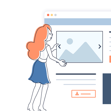
CONTACT
LECTEURS
CORRECTEURS LITTÉRAIRES
DICTIONNAIRE DES AUTEURS
LE B
BLOG
Statistiques
Aujourd'hui
80
visiteurs -
100
pages
vues
Total