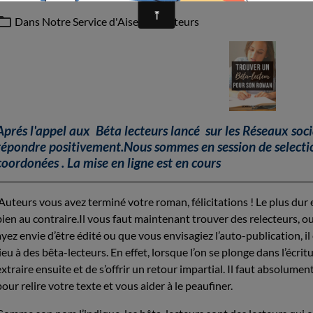
Dans
Notre Service d'Aise aux Auteurs
Aprés l'appel aux Béta lecteurs lancé sur les Réseaux so
répondre positivement.Nous sommes en session de selecti
coordonées . La mise en ligne est en cours
Auteurs vous avez terminé votre roman, félicitations ! Le plus dur est
bien au contraire.Il vous faut maintenant trouver des
relecteurs
, o
ayez envie d’
être édité
ou que vous envisagiez l’
auto-publication
, 
lieu à des bêta-lecteurs. En effet, lorsque l’on se plonge dans l’écritur
extraire ensuite et de s’offrir un retour impartial. Il faut absolumen
pour relire votre texte et vous aider à le peaufiner.