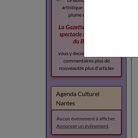
La Gazette des Arts du
spectacle
complement
du Boudoir
vous y decouvrirez plus de
commentaires plus de
nouveautés plus d'articles
Agenda Culturel
Nantes
Aucun évènement à afficher,
Annoncer un évènement
.