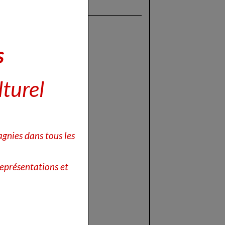
s
éta-Lecteurs
lturel
gnies dans tous les
eprésentations et