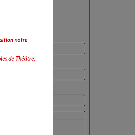
sition notre
les de Théâtre,
perçu