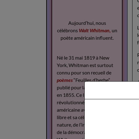
Aujourd’hui, nous
célébrons
Walt Whitman,
un
poète américain influent.
Né le 31 mai 1819 à New
York, Whitman est surtout
connu pour son recueil de
poèmes
“Feuilles d’herbe”,
publié pour la première fois
en 1855. Ce livre a
révolutionné la poésie
américaine avec son style
libre et sa célébration de la
nature, de l’individualité et
de la démocratie.