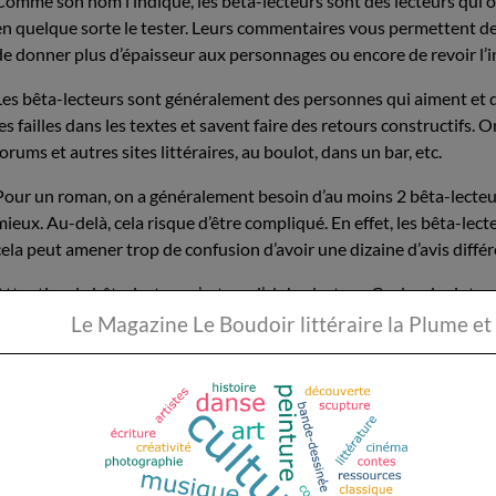
Comme son nom l’indique, les bêta-lecteurs sont des lecteurs qui ont
en quelque sorte le tester. Leurs commentaires vous permettent de 
de donner plus d’épaisseur aux personnages ou encore de revoir l’i
Les bêta-lecteurs sont généralement des personnes qui aiment et qui
les failles dans les textes et savent faire des retours constructifs. 
forums et autres sites littéraires, au boulot, dans un bar, etc.
Pour un roman, on a généralement besoin d’au moins 2 bêta-lecteurs
mieux. Au-delà, cela risque d’être compliqué. En effet, les bêta-lect
cela peut amener trop de confusion d’avoir une dizaine d’avis diffé
Attention, le bêta-lecteur n’est pas l’alpha-lecteur. Ce dernier inter
bien ce dont vous avez besoin selon votre stade d’avancement,
Le Magazine Le Boudoir li
Bienvenue aux Béta- lect
Renaud Blunat, Ludivine Laugier