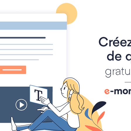
OUDOIR LITTÉRAIRE LA PLUME ET L'EN
artipolis
Articles
Les Actualités du Journal littéraire
Notre Service d'A
Présentation Béta Lecteurs
Présentation Béta Lect
Par
frederique Roustant
Le 25/04/2024
à 15:52