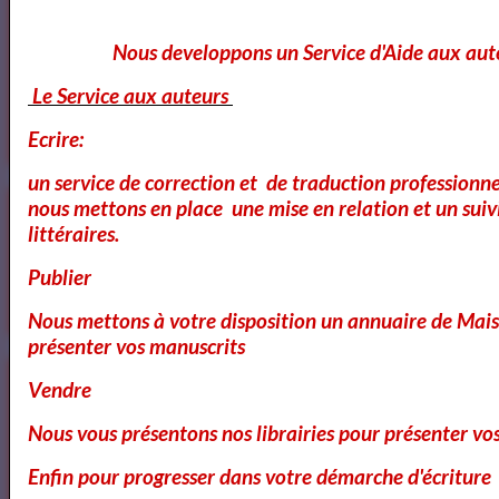
Annuaire des cours d'ecriture Paris
Nous developpons un Service d'Aide aux aut
Ecole Les Mots
Le Service aux auteurs
Ecrire:
un service de correction et de traduction professionnel
Voici ce que vous pouvez lire dans notre
nous mettons en place une mise en relation et un suiv
littéraires.
Magazine
Publier
OK
Nous mettons à votre disposition un annuaire de Mais
présenter vos manuscrits
Cours Ateliers Formations
Vendre
Nous vous présentons nos librairies pour présenter vo
Enfin pour progresser dans votre démarche d'écriture
Cours et Formation Paris