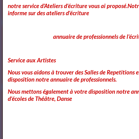
notre service d'Ateliers d'écriture vous ai proposé.No
informe sur des ateliers d'écriture
Cours et Ateliers de Cinema
annuaire de professionnels de l'écri
Service aux Artistes
Annuaire et Formation Cinema
Nous vous aidons à trouver des Salles de Repetitions 
disposition notre annuaire de professionnels.
Nous mettons également à votre disposition notre ann
Annuaire des Chroniqueurs littéraires
d'écoles de Théâtre, Danse
Annuaire des Chroniqueurs
littéraires