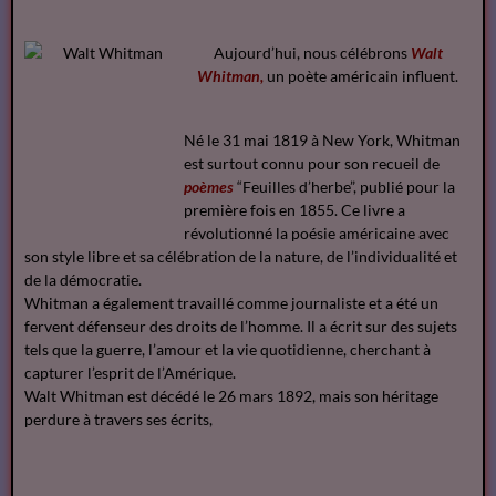
Aujourd’hui, nous célébrons
Walt
Whitman,
un poète américain influent.
Né le 31 mai 1819 à New York, Whitman
est surtout connu pour son recueil de
poèmes
“Feuilles d’herbe”, publié pour la
première fois en 1855. Ce livre a
révolutionné la poésie américaine avec
son style libre et sa célébration de la nature, de l’individualité et
de la démocratie.
Whitman a également travaillé comme journaliste et a été un
fervent défenseur des droits de l’homme. Il a écrit sur des sujets
tels que la guerre, l’amour et la vie quotidienne, cherchant à
capturer l’esprit de l’Amérique.
Walt Whitman est décédé le 26 mars 1892, mais son héritage
perdure à travers ses écrits,