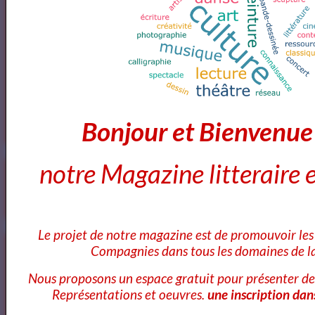
<a href="http://www.artquid.com" title="ArtQuid, The Art World
Marketplace."><img style="border:1px solid #eee;"
src="https://artquid-
static.imgix.net/img/logo/150/artquid_logo_150.png"
Bonjour et Bienvenu
alt="ArtQuid" /></a>
notre Magazine litteraire e
Goodreads
Le projet de notre magazine est de promouvoir les 
Annuaires des Cours et ateliers d'ecriture Paris
Compagnies dans tous les domaines de la
Nous proposons un espace gratuit pour présenter de
Représentations et oeuvres.
une inscription dan