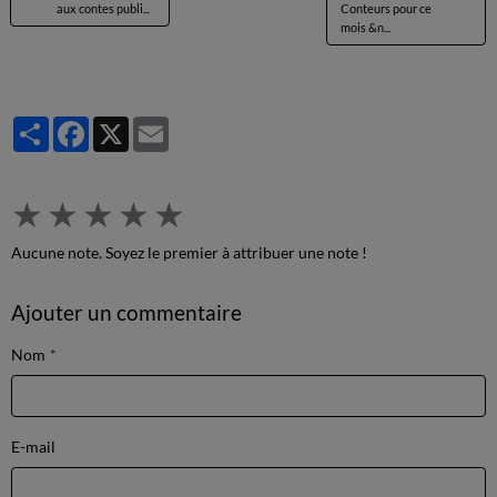
aux contes publi...
Conteurs pour ce
mois &n...
Partager
Facebook
X
Email
★
★
★
★
★
Aucune note. Soyez le premier à attribuer une note !
Ajouter un commentaire
Nom
E-mail