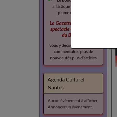
La Gazette des Arts du
spectacle
complement
du Boudoir
vous y decouvrirez plus de
commentaires plus de
nouveautés plus d'articles
Agenda Culturel
Nantes
Aucun évènement à afficher,
Annoncer un évènement
.