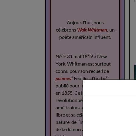
Aujourd’hui, nous
célébrons
Walt Whitman,
un
poète américain influent.
Né le 31 mai 1819 à New
York, Whitman est surtout
connu pour son recueil de
poèmes
“Feuilles d’herbe”,
publié pour la première fois
en 1855. Ce livre a
révolutionné la poésie
américaine avec son style
libre et sa célébration de la
nature, de l’individualité et
de la démocratie.