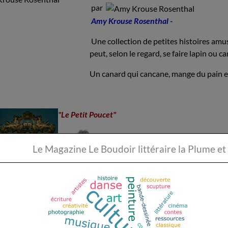
par
Amy Krouse Rosenthal -
Une collection de petites histoires amu
peut, selon le regard, se faire lapin ou c
Un canard qui cancane, mange du pain e
"Le Petit Poucet"
par
Charles Perrault -
Le Magazine Le Boudoir li
Un classique incontournable avec des illustrations
bûcheron et une bûcheronne qui avaient sept enfan
ans, et le plus jeune n'en avait que sept. Ils étaien
incommodaient beaucoup, parce qu'aucun d'eux ne pouvait encore 