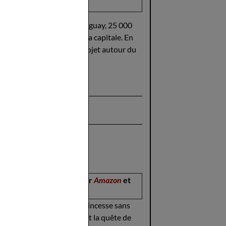
Fnac
ura, un bidonville du Paraguay, 25 000
 plus grande décharge de la capitale. En
riste, vient y monter un projet autour du
ge.
disponible sur
Amazon
et
Fnac
onds et émotionnels.La Princesse sans
ard (Viande à viol) qui suit la quête de