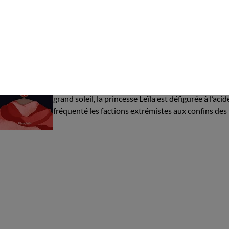
Petite pour retrouver son ombre.
"La Belle est la bête"
par
Floriane Joseph -
Une réinterprétation moderne du conte classique
grand soleil, la princesse Leïla est défigurée à l’
fréquenté les factions extrémistes aux confins des 