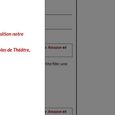
8 ans)
sition notre
ombelle
-
disponible sur
Amazon
e
t
les de Théâtre,
Fnac
 star de la
mps, dans sa chambre de petite fille: une
ère le mur..
disponible sur
Amazon
et