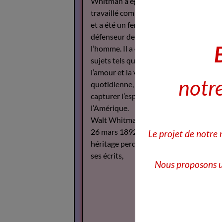
Whitman a également
travaillé comme journaliste
et a été un fervent
défenseur des droits de
l’homme. Il a écrit sur des
sujets tels que la guerre,
l’amour et la vie
notre
quotidienne, cherchant à
capturer l’esprit de
l’Amérique.
Walt Whitman est décédé le
26 mars 1892, mais son
Le projet de notre
héritage perdure à travers
ses écrits,
Nous proposons u