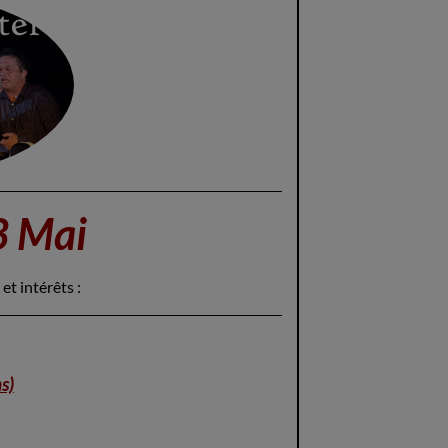
3 Mai
et intérêts :
s)