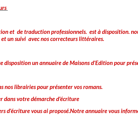
Boucle d'or est une criminelle recherchée, Blan
urs
Petit Chaperonrouge n'a même plus peur du l
tion et de traduction professionnels. est à disposition. 
"Gero
et un suivi avec nos correcteurs littéraires.
par
Elisabetta Dami
-
Les aventures incroyables d'une souris reporter. Ah, Venise ! Ses c
e disposition un annuaire de Maisons d'Edition pour prés
gondoles, l'amouuuur ! C'est justement l'amour qui m'y a conduit
 nos librairies pour présenter vos romans.
"Ariane contre le Minotaure"
er dans votre démarche d'écriture
par
Marie-Odile Hart
iers d'écriture vous ai proposé.Notre annuaire vous informe
- Une version moderne du mythe grec avec des ill
fameux labyrinthe, dont nul ne s'échappait ? Une s
leurs ennemis se soient éloignés pour sortir par 