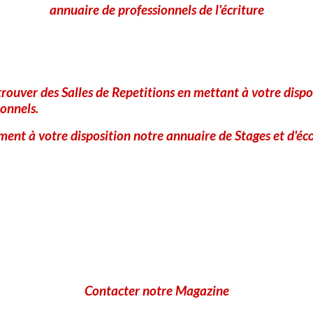
annuaire de professionnels de l'écriture
Pour les Adolescents (14-1
rouver des Salles de Repetitions en mettant à votre dispo
"
Georgia : Tous mes rêves chantent"
onnels.
par
Timothée de F
ent à votre disposition notre annuaire de Stages et d'éco
Une histoire poignante et poétique.Georgia,
chanson, se souvient... C'était il y a longte
nuit, elle a entendu un violon, juste là, derri
"L'incroyable histoire de l'orchestre recyclé
Contacter notre Magazine
" par