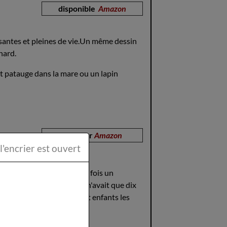
disponible
Amazon
santes et pleines de vie.Un même dessin
anard.
t patauge dans la mare ou un lapin
disponible sur
Amazon
ttéraire la Plume et l'encrier est ouvert
 captivantes. II était une fois un
ts, tous garçons; l'aîné n'avait que dix
t fort pauvres, et leurs sept enfants les
gagner sa vie