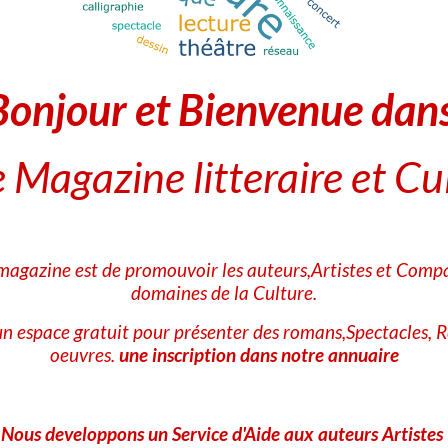
"Les P'tites Poules"
par
Christian Jolibois
et
Bonjour et Bienvenue dan
Christian Heinrich
- Des histoires courtes et joliment illustrées, 
 Magazine litteraire et Cu
petite poule qui voulait voir la mer. Non, non
pondre, Carméla veut voir la mer !
Pour les Enfants (9-13 ans
 magazine est de promouvoir les auteurs,Artistes et Compa
domaines de la Culture.
"Le Pays des Contes, tome 1 : Le sortilège perd
n espace gratuit pour présenter des romans,Spectacles, R
oeuvres.
une inscription dans notre annuaire
par
Chris Colfer -
Une aventure magique qui revisite les contes d
n'est comme on l'imagine :
Nous developpons un Service d'Aide aux auteurs Artistes