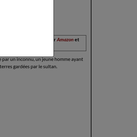
disponible sur
Amazon
et
Fnac
.Un jour de
acide par un inconnu, un jeune homme ayant
terres gardées par le sultan.