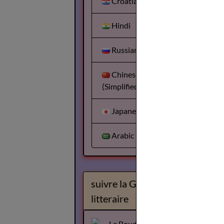
Croatian
Hindi
Russian
Chinese
(Simplified)
Japanese
Arabic
suivre la Gazette
litteraire