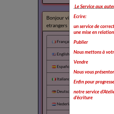
Le Service aux aute
Ecrire:
Bonjour visiteurs
etrangers
un service de correc
une mise en relation 
Français
Publier
Nous mettons à votr
English
Vendre
Español
Nous vous présentons
Italiano
Enfin pour progress
notre service d'Atel
Deutsch
d'écriture
Nederlands