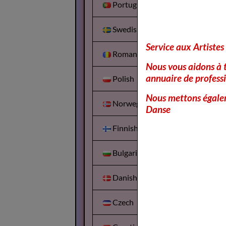
Portuguesa
Swedish
Service aux Artistes
Romanian
Nous vous aidons à t
annuaire de professi
Polish
Nous mettons égalem
Norwegian
Danse
Finnish
Bulgarian
Danish
Czech