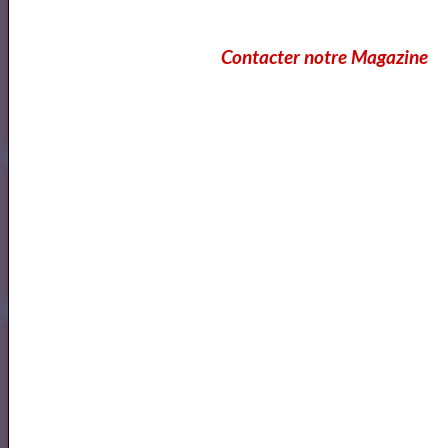
Annuaire des cours d'ecriture Paris
Contacter notre Magazine
Ecole Les Mots
Voici ce que vous pouvez lire dans notre
Magazine
OK
Cours Ateliers Formations
Cours et Formation Paris