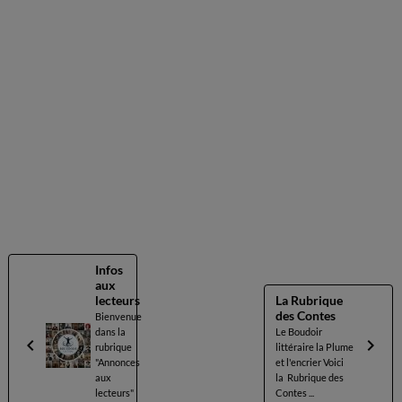
Infos
aux
lecteurs
La Rubrique
des Contes
Bienvenue
dans la
Le Boudoir
rubrique
littéraire la Plume
"Annonces
et l'encrier Voici
aux
la Rubrique des
lecteurs"
Contes ...