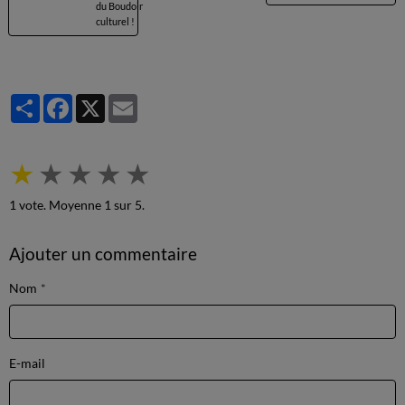
du Boudoir
culturel !
Partager
Facebook
X
Email
★
★
★
★
★
1
vote. Moyenne
1
sur 5.
Ajouter un commentaire
Nom
E-mail