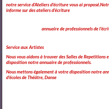
notre service d'Ateliers d'écriture vous ai proposé.No
informe sur des ateliers d'écriture
<a href="http://www.artquid.com" title="ArtQuid, The Art World
annuaire de professionnels de l'écri
Marketplace."><img style="border:1px solid #eee;"
src="https://artquid-
static.imgix.net/img/logo/150/artquid_logo_150.png"
alt="ArtQuid" /></a>
Service aux Artistes
Nous vous aidons à trouver des Salles de Repetitions 
Goodreads
disposition notre annuaire de professionnels.
Nous mettons également à votre disposition notre ann
d'écoles de Théâtre, Danse
Annuaires des Cours et ateliers d'ecriture Paris