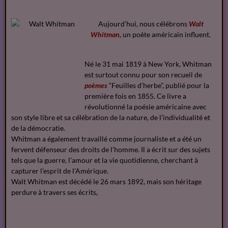
Aujourd’hui, nous célébrons
Walt
Whitman,
un poète américain influent.
Né le 31 mai 1819 à New York, Whitman
est surtout connu pour son recueil de
poèmes
“Feuilles d’herbe”, publié pour la
première fois en 1855. Ce livre a
révolutionné la poésie américaine avec
son style libre et sa célébration de la nature, de l’individualité et
de la démocratie.
Whitman a également travaillé comme journaliste et a été un
fervent défenseur des droits de l’homme. Il a écrit sur des sujets
tels que la guerre, l’amour et la vie quotidienne, cherchant à
capturer l’esprit de l’Amérique.
Walt Whitman est décédé le 26 mars 1892, mais son héritage
perdure à travers ses écrits,