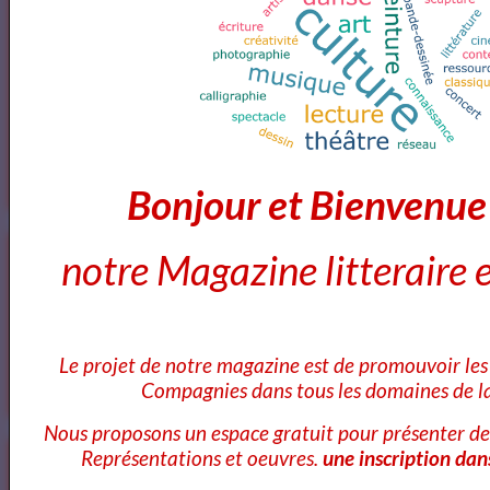
Dom Juan de Molière
Le Cid - Pierre Corneille ( AudioBook FR )
Bonjour et Bienvenu
notre Magazine litteraire e
3
les video du jour
11
Bibliothéque Audio des livres de Théâtre
Le projet de notre magazine est de promouvoir les 
4
Bibliothéque audio Poésie
Compagnies dans tous les domaines de la
Nous proposons un espace gratuit pour présenter de
Représentations et oeuvres.
une inscription dan
Notre Bibliothéque Théâtrale