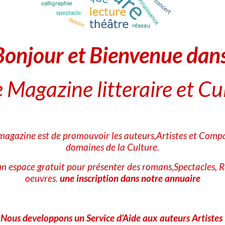
1
vote. Moyenne
1
sur 5.
Ajouter un commentaire
Bonjour et Bienvenue dan
Nom
 Magazine litteraire et Cu
E-mail
 magazine est de promouvoir les auteurs,Artistes et Compa
Site Internet
domaines de la Culture.
n espace gratuit pour présenter des romans,Spectacles, R
oeuvres.
une inscription dans notre annuaire
A
Nous developpons un Service d'Aide aux auteurs Artistes