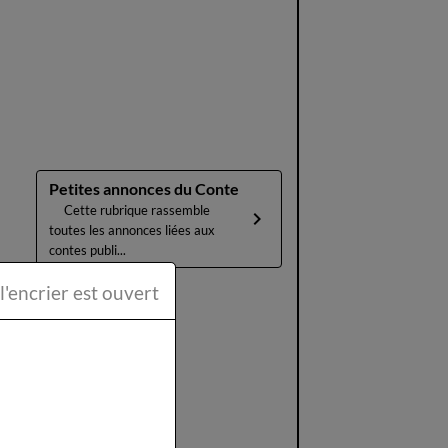
Petites annonces du Conte
Cette rubrique rassemble
toutes les annonces liées aux
contes publi...
ttéraire la Plume et l'encrier est ouvert