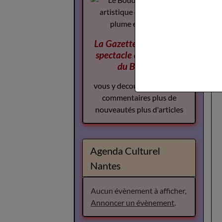
La Gazette des Arts du
spectacle
complement
du Boudoir
vous y decouvrirez plus de
commentaires plus de
nouveautés plus d'articles
Agenda Culturel
Nantes
Aucun évènement à afficher,
Annoncer un évènement
.