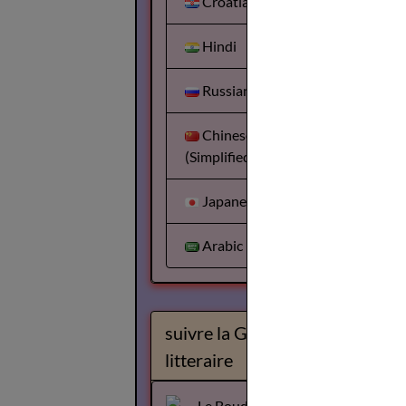
Croatian
Hindi
Russian
Chinese
(Simplified)
Japanese
Arabic
suivre la Gazette
litteraire