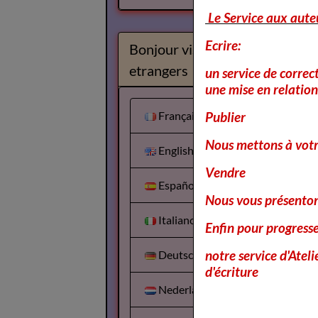
Le Service aux aute
Ecrire:
Bonjour visiteurs
etrangers
un service de correc
une mise en relation 
Français
Publier
Nous mettons à votr
English
Vendre
Español
Nous vous présentons
Italiano
Enfin pour progress
notre service d'Atel
Deutsch
d'écriture
Nederlands