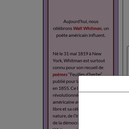
Aujourd’hui, nous
célébrons
Walt Whitman,
un
poète américain influent.
Né le 31 mai 1819 à New
York, Whitman est surtout
connu pour son recueil de
poèmes
“Feuilles d’herbe”,
publié pour la première fois
en 1855. Ce livre a
révolutionné la poésie
américaine avec son style
libre et sa célébration de la
nature, de l’individualité et
de la démocratie.