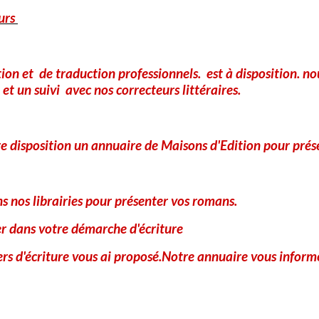
urs
tion et de traduction professionnels. est à disposition. 
et un suivi avec nos correcteurs littéraires.
e disposition un annuaire de Maisons d'Edition pour prés
Anti-spam
CLIQUEZ POUR VALIDER
 nos librairies pour présenter vos romans.
IconCaptcha ©
er dans votre démarche d'écriture
Ajouter
iers d'écriture vous ai proposé.Notre annuaire vous informe