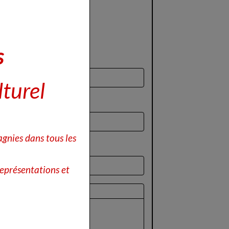
s
lturel
gnies dans tous les
eprésentations et
perçu