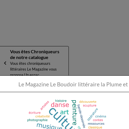
Vous êtes Chroniqueurs
de notre catalogue
Vous êtes chroniqueuurs
littéraires Le Magazine vous
propose Un espac...
Le Magazine Le Boudoir li
Partager
Facebook
X
Email
★
★
★
★
★