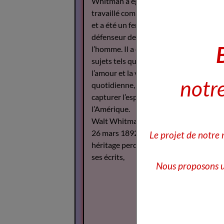
Whitman a également
travaillé comme journaliste
et a été un fervent
défenseur des droits de
l’homme. Il a écrit sur des
sujets tels que la guerre,
l’amour et la vie
notre
quotidienne, cherchant à
capturer l’esprit de
l’Amérique.
Walt Whitman est décédé le
26 mars 1892, mais son
Le projet de notre
héritage perdure à travers
ses écrits,
Nous proposons u