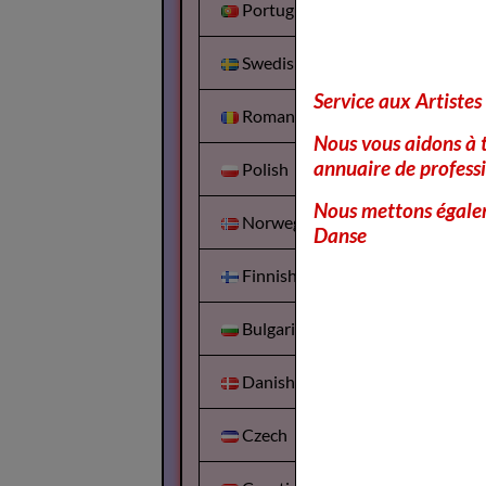
Portuguesa
Swedish
Service aux Artistes
Romanian
Nous vous aidons à t
annuaire de professi
Polish
Nous mettons égalem
Norwegian
Danse
Finnish
Bulgarian
Danish
Czech