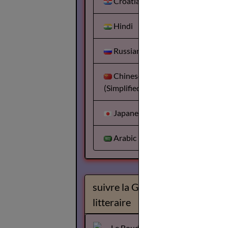
Croatian
Hindi
Russian
Chinese
(Simplified)
Japanese
Arabic
suivre la Gazette
litteraire