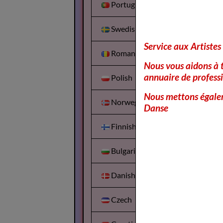
Portuguesa
Swedish
Service aux Artistes
Romanian
Nous vous aidons à t
annuaire de professi
Polish
Nous mettons égalem
Norwegian
Danse
Finnish
Bulgarian
Danish
Czech