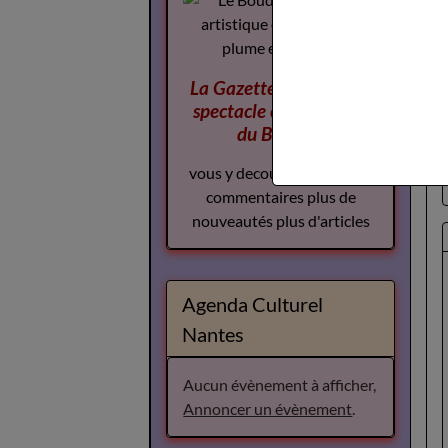
La Gazette des Arts du
spectacle
complement
du Boudoir
vous y decouvrirez plus de
commentaires plus de
nouveautés plus d'articles
Agenda Culturel
Nantes
Aucun évènement à afficher,
Annoncer un évènement
.