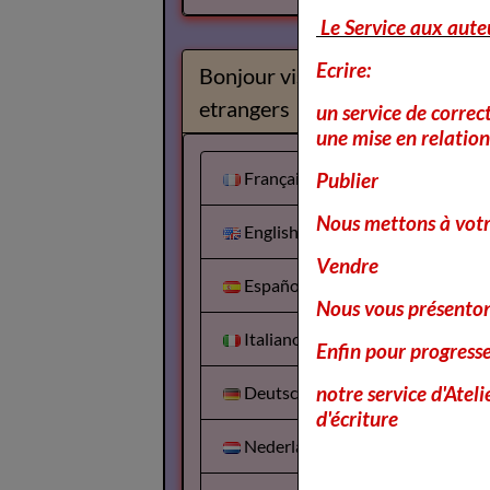
Le Service aux aute
Ecrire:
Bonjour visiteurs
etrangers
un service de correc
une mise en relation 
Français
Publier
Nous mettons à votr
English
Vendre
Español
Nous vous présentons
Italiano
Enfin pour progress
notre service d'Atel
Deutsch
d'écriture
Nederlands