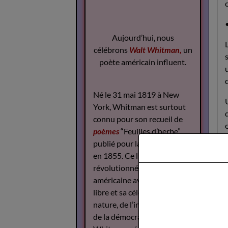
Aujourd’hui, nous
célébrons
Walt Whitman,
un
poète américain influent.
Né le 31 mai 1819 à New
York, Whitman est surtout
connu pour son recueil de
poèmes
“Feuilles d’herbe”,
publié pour la première fois
en 1855. Ce livre a
révolutionné la poésie
américaine avec son style
libre et sa célébration de la
nature, de l’individualité et
de la démocratie.