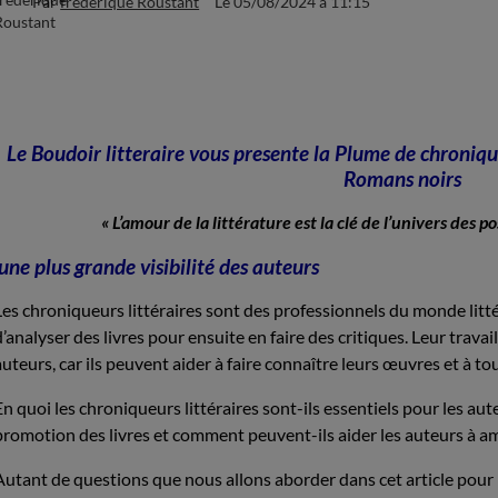
Par
frederique Roustant
Le 05/08/2024
à 11:15
Le Boudoir litteraire vous presente la Plume de chronique
Romans noirs
« L’amour de la littérature est la clé de l’univers des p
une plus grande visibilité des auteurs
Les chroniqueurs littéraires sont des professionnels du monde littér
d’analyser des livres pour ensuite en faire des critiques. Leur trava
auteurs, car ils peuvent aider à faire connaître leurs œuvres et à to
En quoi les chroniqueurs littéraires sont-ils essentiels pour les aute
promotion des livres et comment peuvent-ils aider les auteurs à amél
Autant de questions que nous allons aborder dans cet article pou