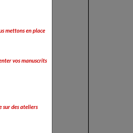
s
e
nous mettons en place
enter vos manuscrits
 sur des ateliers