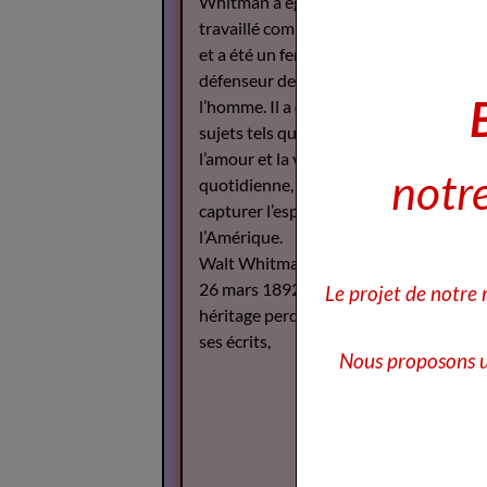
Whitman a également
travaillé comme journaliste
et a été un fervent
défenseur des droits de
l’homme. Il a écrit sur des
sujets tels que la guerre,
l’amour et la vie
notre
quotidienne, cherchant à
capturer l’esprit de
l’Amérique.
Walt Whitman est décédé le
26 mars 1892, mais son
Le projet de notre
héritage perdure à travers
ses écrits,
Nous proposons u