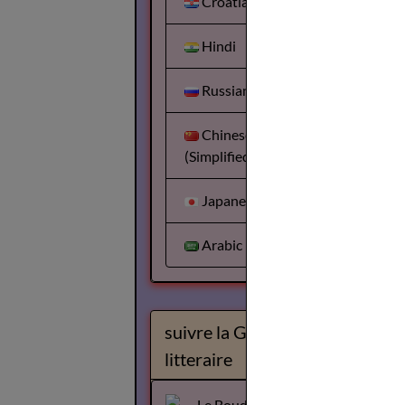
Croatian
Hindi
Russian
Chinese
(Simplified)
Japanese
Arabic
suivre la Gazette
litteraire