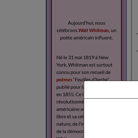
Aujourd’hui, nous
célébrons
Walt Whitman,
un
poète américain influent.
Né le 31 mai 1819 à New
York, Whitman est surtout
connu pour son recueil de
poèmes
“Feuilles d’herbe”,
publié pour la première fois
en 1855. Ce livre a
révolutionné la poésie
américaine avec son style
libre et sa célébration de la
nature, de l’individualité et
de la démocratie.