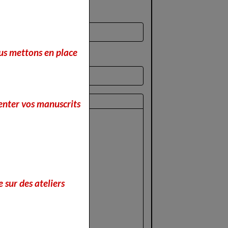
nous mettons en place
perçu
enter vos manuscrits
 sur des ateliers