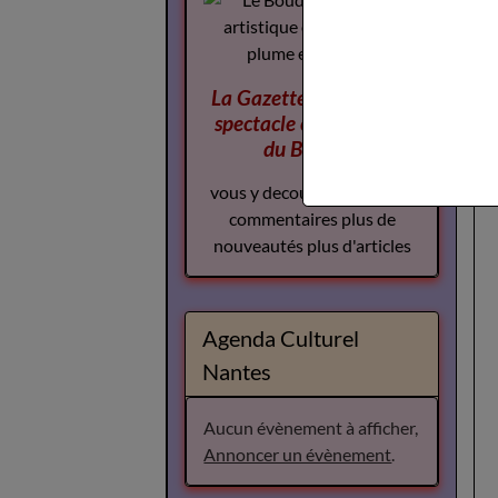
La Gazette des Arts du
spectacle
complement
du Boudoir
vous y decouvrirez plus de
commentaires plus de
nouveautés plus d'articles
Agenda Culturel
Nantes
Aucun évènement à afficher,
Annoncer un évènement
.