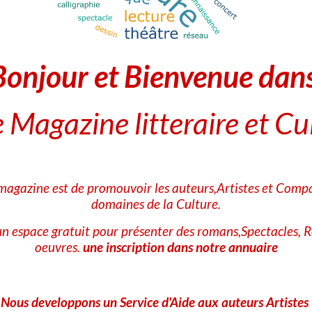
Conte et de l'art de la
Parole
Cette rubrique recense les
écoles, académies et structures
spécia...
Bonjour et Bienvenue dan
 Magazine litteraire et Cu
Partager
Facebook
X
Email
★
★
★
★
★
 magazine est de promouvoir les auteurs,Artistes et Compa
Aucune note. Soyez le premier à attribuer une note !
domaines de la Culture.
n espace gratuit pour présenter des romans,Spectacles, R
Ajouter un commentaire
oeuvres.
une inscription dans notre annuaire
Nom
Nous developpons un Service d'Aide aux auteurs Artistes