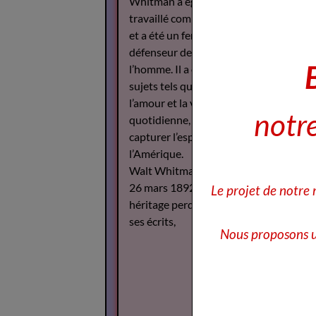
Whitman a également
travaillé comme journaliste
et a été un fervent
défenseur des droits de
l’homme. Il a écrit sur des
sujets tels que la guerre,
l’amour et la vie
notre
quotidienne, cherchant à
capturer l’esprit de
l’Amérique.
Walt Whitman est décédé le
26 mars 1892, mais son
Le projet de notre
héritage perdure à travers
ses écrits,
Nous proposons u