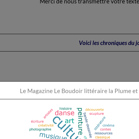
Merci de nous transmettre votre texte d
Voici les chroniques du j
Le Magazine Le Boudoir li
Ecoles et Formations du