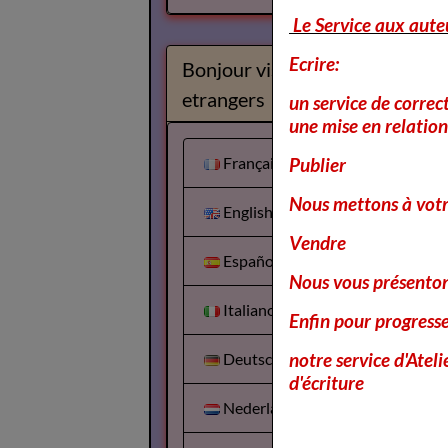
Le Service aux aute
Ecrire:
Bonjour visiteurs
etrangers
un service de correc
une mise en relation 
Français
Publier
Nous mettons à votr
English
Vendre
Español
Nous vous présentons
Italiano
Enfin pour progress
notre service d'Atel
Deutsch
d'écriture
Nederlands