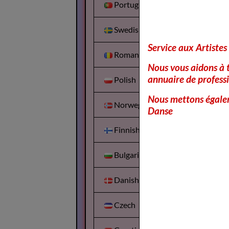
Portuguesa
Swedish
Service aux Artistes
Romanian
Nous vous aidons à t
annuaire de professi
Polish
Nous mettons égalem
Norwegian
Danse
Finnish
Bulgarian
Danish
Czech