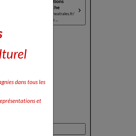
Les textes des éditions
Théâtrales à l'affiche
https://www.editionstheatrales.fr/
Contactez le Magazine ...
s
lturel
gnies dans tous les
eprésentations et