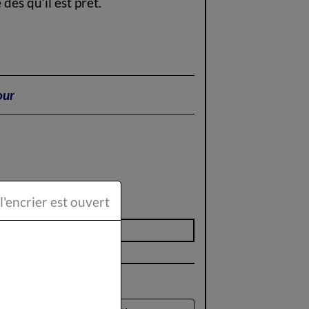
ès qu’il est prêt.
our
ttéraire la Plume et l'encrier est ouvert