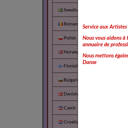
Swedish
Romanian
Service aux Artistes
Nous vous aidons à t
Polish
annuaire de professi
Norwegian
Nous mettons égalem
Danse
Finnish
Bulgarian
Danish
Czech
Croatian