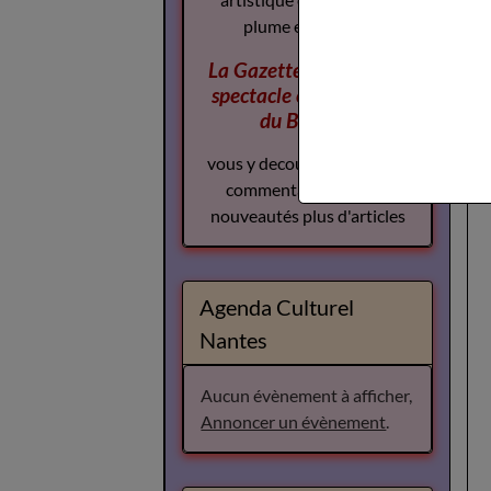
La Gazette des Arts du
spectacle
complement
du Boudoir
vous y decouvrirez plus de
commentaires plus de
nouveautés plus d'articles
Agenda Culturel
Nantes
Aucun évènement à afficher,
Annoncer un évènement
.