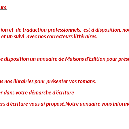
urs
tion et de traduction professionnels. est à disposition. 
et un suivi avec nos correcteurs littéraires.
Anti-spam
Sélectionnez l'image visible le moins de fois
e disposition un annuaire de Maisons d'Edition pour prés
 nos librairies pour présenter vos romans.
IconCaptcha
©
er dans votre démarche d'écriture
Ajouter
iers d'écriture vous ai proposé.Notre annuaire vous informe