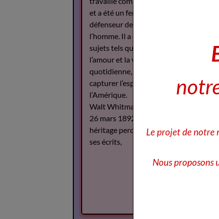
travaillé comme journaliste
et a été un fervent
défenseur des droits de
l’homme. Il a écrit sur des
sujets tels que la guerre,
l’amour et la vie
quotidienne, cherchant à
notre
capturer l’esprit de
l’Amérique.
Walt Whitman est décédé le
26 mars 1892, mais son
héritage perdure à travers
Le projet de notre
ses écrits,
Nous proposons u