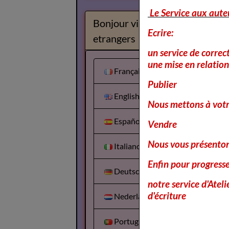
Le Service aux aute
Bonjour visiteurs
Ecrire:
etrangers
un service de correc
une mise en relation 
Français
Publier
English
Nous mettons à votr
Español
Vendre
Nous vous présentons
Italiano
Enfin pour progress
Deutsch
notre service d'Atel
d'écriture
Nederlands
Portuguesa