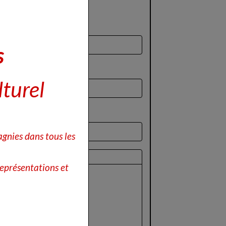
s
lturel
gnies dans tous les
perçu
eprésentations et