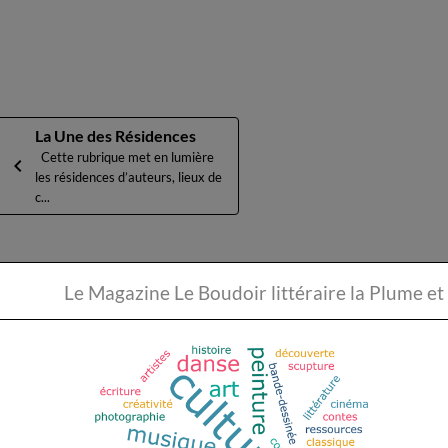
La Une des Résidences
Cette rubrique met en lumière
les résidences d’auteurs, lieux de
c...
Partager
Facebook
X
Email
Le Magazine Le Boudoir li
★
★
★
★
★
1
vote. Moyenne
1
sur 5.