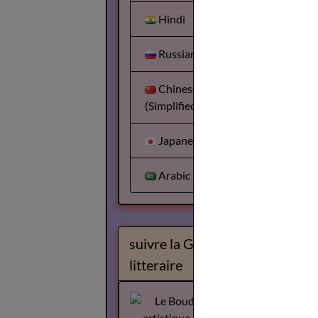
Hindi
Russian
Chinese
(Simplified)
Japanese
Arabic
suivre la Gazette
litteraire