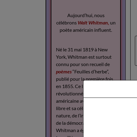
Aujourd’hui, nous
célébrons
Walt Whitman,
un
poète américain influent.
Né le 31 mai 1819 à New
York, Whitman est surtout
connu pour son recueil de
poèmes
“Feuilles d’herbe”,
publié pour la première fois
en 1855. Ce livre a
révolutionné la poésie
américaine avec son style
libre et sa célébration de la
nature, de l’individualité et
de la démocratie.
Whitman a également