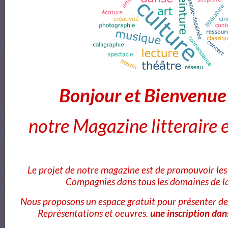
Dom Juan de Molière
Le Cid - Pierre Corneille ( AudioBook FR )
Bonjour et Bienvenu
3
les video du jour
notre Magazine litteraire e
11
Bibliothéque Audio des livres de Théâtre
4
Bibliothéque audio Poésie
Le projet de notre magazine est de promouvoir les 
Compagnies dans tous les domaines de la
Notre Bibliothéque Théâtrale
Nous proposons un espace gratuit pour présenter de
Représentations et oeuvres.
une inscription dan
Vidéos