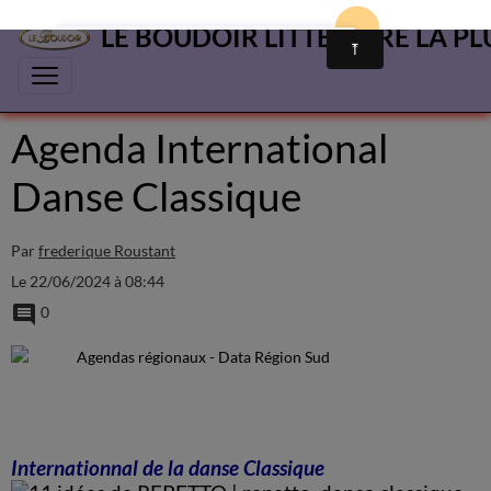
LE BOUDOIR LITTÉRAIRE LA PL
Agenda International
Danse Classique
Par
frederique Roustant
Le 22/06/2024
à 08:44
0
Internationnal
d
e
la danse Classique