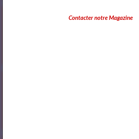
Ecole Les Mots
Contacter notre Magazine
Voici ce que vous pouvez lire dans notre
Magazine
OK
Cours Ateliers Formations
Cours et Formation Paris