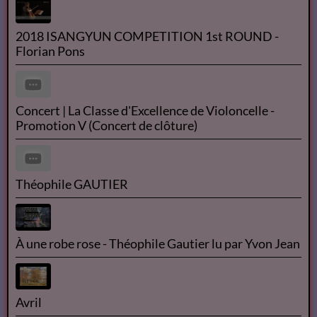
Les Misérables - tome 1 by Victor HUGO read by
Didier Part 1/2 | Full Audio Book
Florian Pons's Preliminary Round at the 2018
Schoenfeld International String Competition
Florian Pons - Classe d'Excellence - Kol Nidrei Bruch
2018 ISANGYUN COMPETITION 1st ROUND -
Florian Pons
Concert | La Classe d'Excellence de Violoncelle -
Promotion V (Concert de clôture)