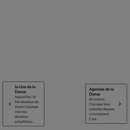
la Une de la
Agendas de la
Danse
Danse
Aujourd'hui 16
de la danse
Mai Amateurs de
Classique Vous
Danse Classique
souhaitez deposer
voici nos
un évenement
dernieres
C'est...
actualit&eac...