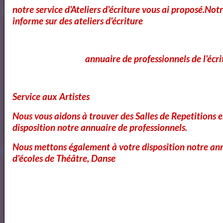
notre service d'Ateliers d'écriture vous ai proposé.No
informe sur des ateliers d'écriture
<a href="http://www.artquid.com" title="ArtQuid, The Art World
Marketplace."><img style="border:1px solid #eee;"
src="https://artquid-
static.imgix.net/img/logo/150/artquid_logo_150.png"
annuaire de professionnels de l'écri
alt="ArtQuid" /></a>
Goodreads
Service aux Artistes
Nous vous aidons à trouver des Salles de Repetitions 
disposition notre annuaire de professionnels.
Nous mettons également à votre disposition notre ann
Annuaires des Cours et ateliers d'ecriture Paris
d'écoles de Théâtre, Danse
Annuaire des cours d'ecriture Paris