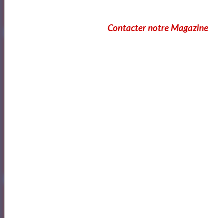
Contacter notre Magazine
Artquid
<a href="http://www.artquid.com" title="ArtQuid, The Art World
Marketplace."><img style="border:1px solid #eee;"
src="https://artquid-
static.imgix.net/img/logo/150/artquid_logo_150.png"
alt="ArtQuid" /></a>
Goodreads