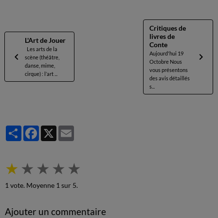
Critiques de
livres de
L'Art de Jouer
Conte
Les arts de la
Aujourd'hui 19
scène (théâtre,
Octobre Nous
danse, mime,
vous présentons
cirque) : l’art ...
des avis détaillés
s...
Partager
Facebook
X
Email
★
★
★
★
★
1
vote. Moyenne
1
sur 5.
Ajouter un commentaire