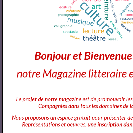
2018 ISANGYUN COMPETITION 1st ROUND -
Florian Pons
Concert | La Classe d'Excellence de Violoncelle -
Bonjour et Bienvenu
Promotion V (Concert de clôture)
notre Magazine litteraire e
Théophile GAUTIER
Le projet de notre magazine est de promouvoir les 
À une robe rose - Théophile Gautier lu par Yvon Jean
Compagnies dans tous les domaines de la
Nous proposons un espace gratuit pour présenter de
Représentations et oeuvres.
une inscription dan
Avril