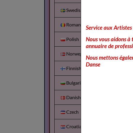
Swedish
Romanian
Service aux Artistes
Nous vous aidons à t
Polish
annuaire de professi
Norwegian
Nous mettons égalem
Danse
Finnish
Bulgarian
Danish
Czech
Croatian