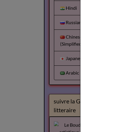
Hindi
Russian
Chinese
(Simplified)
Japanese
Arabic
suivre la Gazette
litteraire