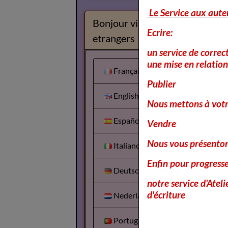
Le Service aux aute
Bonjour visiteurs
Ecrire:
etrangers
un service de correc
une mise en relation 
Français
Publier
English
Nous mettons à votr
Español
Vendre
Nous vous présentons
Italiano
Enfin pour progress
Deutsch
notre service d'Atel
d'écriture
Nederlands
Portuguesa