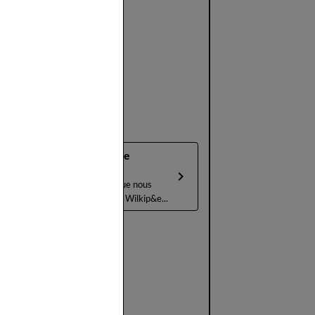
le Boudoir la Plume
Musicale
Pour definir la Musique nous
nous sommes référé à Wilkip&e...