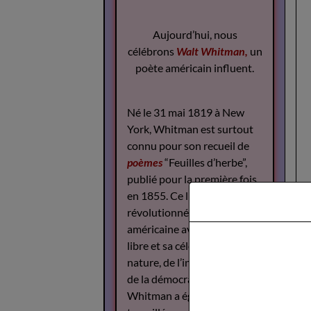
Aujourd’hui, nous
célébrons
Walt Whitman,
un
poète américain influent.
Né le 31 mai 1819 à New
York, Whitman est surtout
connu pour son recueil de
poèmes
“Feuilles d’herbe”,
publié pour la première fois
en 1855. Ce livre a
révolutionné la poésie
américaine avec son style
libre et sa célébration de la
nature, de l’individualité et
de la démocratie.
Whitman a également