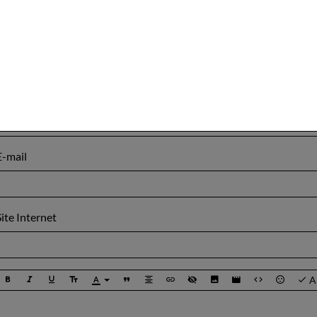
★
★
★
★
★
Aucune note. Soyez le premier à attribuer une note !
Ajouter un commentaire
Nom
E-mail
Site Internet
A