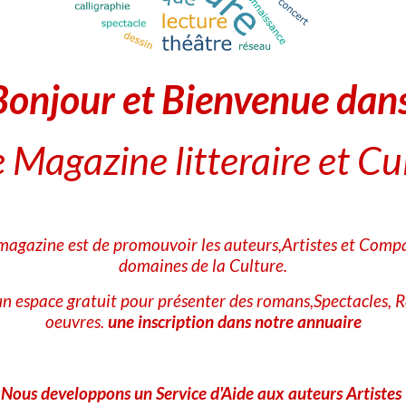
Prélude opus 28, no 22," interprété par Helen Tysman.Ce recueil d
1836 et 1839 et achevé à Majorque lors de ce désastreux séjour .
Bonjour et Bienvenue dan
génie de Chopin, en dépit de leur variété, ces instantanés sont insp
Ce numéro 22, dramatique, agité, emporté par des tourments qui no
 Magazine litteraire et Cu
Morceaux choisis
 magazine est de promouvoir les auteurs,Artistes et Compa
domaines de la Culture.
n espace gratuit pour présenter des romans,Spectacles, R
oeuvres.
une inscription dans notre annuaire
Nous developpons un Service d'Aide aux auteurs Artistes