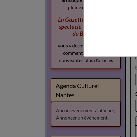
La Gazette des Arts du
spectacle
complement
du Boudoir
vous y decouvrirez plus de
commentaires plus de
nouveautés plus d'articles
Agenda Culturel
Nantes
Aucun évènement à afficher,
Annoncer un évènement
.