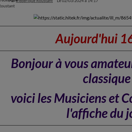
Par
frederique Roustant
Le 02/03/2024
à 14:17
Aujourd'hui 1
Bonjour à vous amateu
classique
voici les Musiciens et 
l'affiche du 