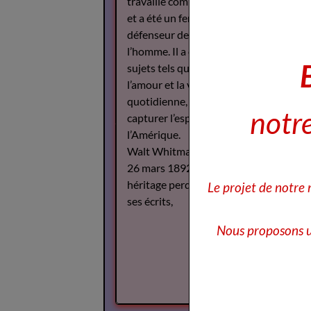
travaillé comme journaliste
et a été un fervent
défenseur des droits de
l’homme. Il a écrit sur des
sujets tels que la guerre,
l’amour et la vie
quotidienne, cherchant à
notre
capturer l’esprit de
l’Amérique.
Walt Whitman est décédé le
26 mars 1892, mais son
héritage perdure à travers
Le projet de notre
ses écrits,
Nous proposons u