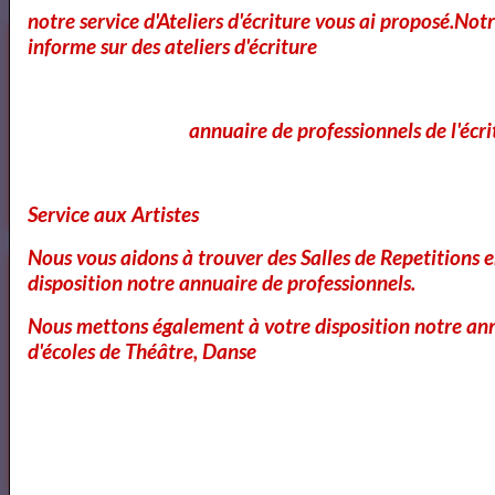
notre service d'Ateliers d'écriture vous ai proposé.No
Cours et Ateliers de Cinema
informe sur des ateliers d'écriture
annuaire de professionnels de l'écri
Annuaire et Formation Cinema
Service aux Artistes
Nous vous aidons à trouver des Salles de Repetitions 
Annuaire des Chroniqueurs littéraires
disposition notre annuaire de professionnels.
Nous mettons également à votre disposition notre ann
d'écoles de Théâtre, Danse
Annuaire des Chroniqueurs
littéraires