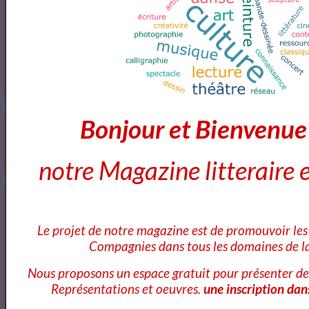
<a href="http://www.artquid.com" title="ArtQuid, The Art World
Marketplace."><img style="border:1px solid #eee;"
src="https://artquid-
static.imgix.net/img/logo/150/artquid_logo_150.png"
alt="ArtQuid" /></a>
Bonjour et Bienvenu
Goodreads
notre Magazine litteraire e
Annuaires des Cours et ateliers d'ecriture Paris
Le projet de notre magazine est de promouvoir les 
Compagnies dans tous les domaines de la
Annuaire des cours d'ecriture Paris
Nous proposons un espace gratuit pour présenter de
Représentations et oeuvres.
une inscription dan