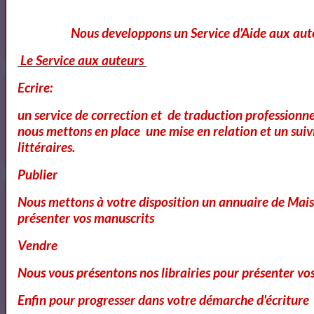
Ecole Les Mots
Nous developpons un Service d'Aide aux aut
Le Service aux auteurs
Voici ce que vous pouvez lire dans notre
Ecrire:
Magazine
un service de correction et de traduction professionnel
nous mettons en place une mise en relation et un suiv
OK
littéraires.
Publier
Cours Ateliers Formations
Nous mettons à votre disposition un annuaire de Mais
présenter vos manuscrits
Vendre
Cours et Formation Paris
Nous vous présentons nos librairies pour présenter vo
Enfin pour progresser dans votre démarche d'écriture