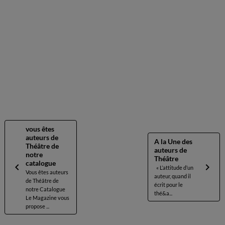
vous êtes
auteurs de
A la Une des
Théâtre de
auteurs de
notre
Théâtre
catalogue
« L’attitude d’un
Vous êtes auteurs
auteur, quand il
de Théâtre de
écrit pour le
notre Catalogue
thé&a...
Le Magazine vous
propose ...