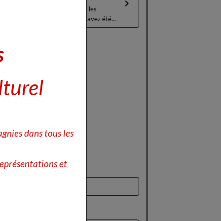
Après l'appel lancé sur les
réseaux sociaux, vous avez été...
s
lturel
gnies dans tous les
eprésentations et