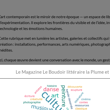
L’art contemporain est le miroir de notre époque — un espace de l
d’expérimentation. Il explore les frontières du visible et de l’idée, i
technologie et les émotions humaines.
Cette rubrique met en lumière les artistes, galeries et collectifs qu
création : installations, performances, arts numériques, photograp
inédites.
Ici, chaque œuvre devient une conversation avec le monde, un geste
penser autrement. L’objectif : valoriser la diversité des démarches, 
Le Magazine Le Boudoir li
une vitrine nationale aux acteurs du contemporain.
Un espace pour voir, comprendre et ressentir, où l’art devient expé
Agenda expositions Paris