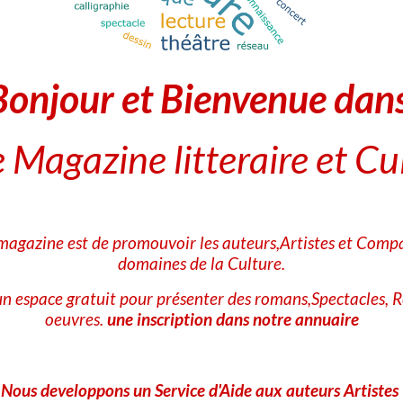
Aujourd'hui 17 Mai
Bonjour et Bienvenue dan
Partager
Facebook
X
Email
 Magazine litteraire et Cu
★
★
★
★
★
1
vote. Moyenne
1
sur 5.
 magazine est de promouvoir les auteurs,Artistes et Compa
domaines de la Culture.
Ajouter un commentaire
n espace gratuit pour présenter des romans,Spectacles, R
Nom
oeuvres.
une inscription dans notre annuaire
E-mail
Nous developpons un Service d'Aide aux auteurs Artistes