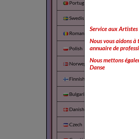
Portuguesa
Swedish
Service aux Artistes
Romanian
Nous vous aidons à t
annuaire de professi
Polish
Nous mettons égalem
Norwegian
Danse
Finnish
Bulgarian
Danish
Czech