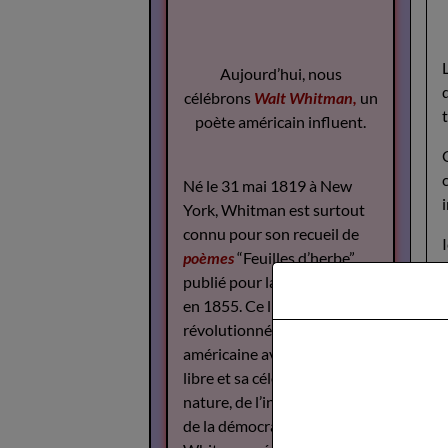
Aujourd’hui, nous
célébrons
Walt Whitman,
un
poète américain influent.
Né le 31 mai 1819 à New
York, Whitman est surtout
connu pour son recueil de
poèmes
“Feuilles d’herbe”,
publié pour la première fois
en 1855. Ce livre a
révolutionné la poésie
américaine avec son style
libre et sa célébration de la
nature, de l’individualité et
de la démocratie.