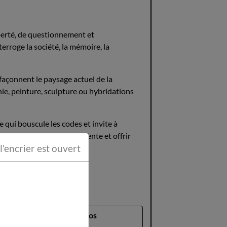
iberté, de questionnement et
nterroge la société, la mémoire, la
i façonnent le paysage actuel de la
hie, peinture, sculpture ou hybridations
 qui bouscule les codes et invite à
soutenir la création émergente et offrir
ttéraire la Plume et l'encrier est ouvert
rience et réflexion
Presentation de nos
Musiciens