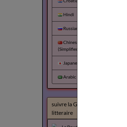
Croatian
Hindi
Russian
Chinese
(Simplified)
Japanese
Arabic
suivre la Gazette
litteraire