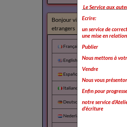
Le Service aux aute
Ecrire:
Bonjour visiteurs
etrangers
un service de correc
une mise en relation 
Français
Publier
Nous mettons à votr
English
Vendre
Español
Nous vous présentons
Italiano
Enfin pour progress
notre service d'Atel
Deutsch
d'écriture
Nederlands