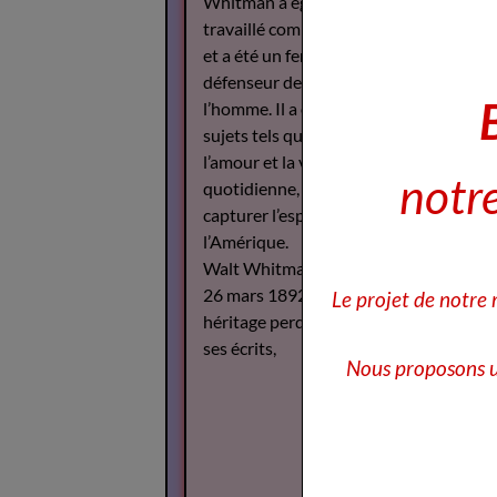
Whitman a également
travaillé comme journaliste
et a été un fervent
défenseur des droits de
l’homme. Il a écrit sur des
sujets tels que la guerre,
l’amour et la vie
notre
quotidienne, cherchant à
capturer l’esprit de
l’Amérique.
Walt Whitman est décédé le
26 mars 1892, mais son
Le projet de notre
héritage perdure à travers
ses écrits,
Nous proposons u