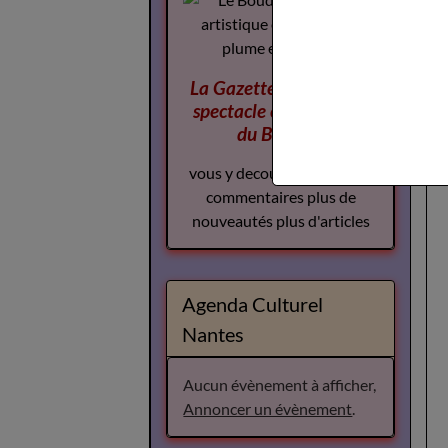
La Gazette des Arts du
spectacle
complement
du Boudoir
vous y decouvrirez plus de
commentaires plus de
nouveautés plus d'articles
Agenda Culturel
Nantes
Aucun évènement à afficher,
Annoncer un évènement
.