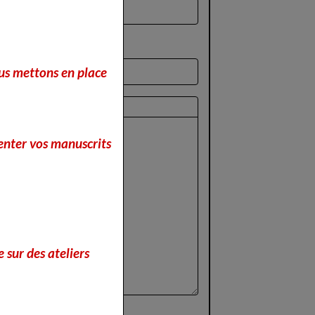
nous mettons en place
perçu
enter vos manuscrits
 sur des ateliers