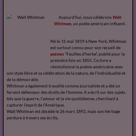
Aujourd’hui, nous célébrons
Walt
Whitman,
un poète américain influent.
Né le 31 mai 1819 à New York, Whitman
est surtout connu pour son recueil de
poèmes
“Feuilles d’herbe”, publié pour la
première fois en 1855. Ce livre a
révolutionné la poésie américaine avec
son style libre et sa célébration de la nature, de l’individualité et
de la démocratie.
Whitman a également travaillé comme journaliste et a été un
fervent défenseur des droits de l’homme. Il a écrit sur des sujets
tels que la guerre, l’amour et la vie quotidienne, cherchant à
capturer l’esprit de l’Amérique.
Walt Whitman est décédé le 26 mars 1892, mais son héritage
perdure à travers ses écrits,