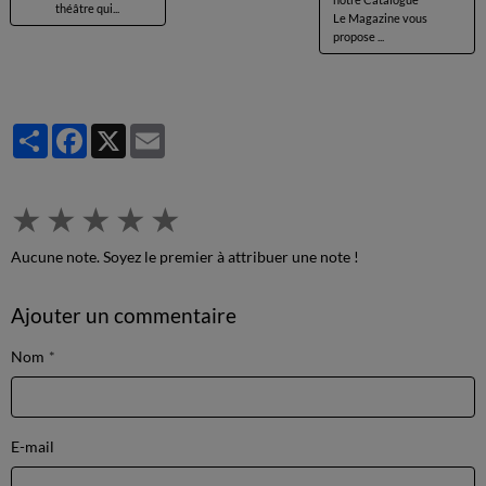
théâtre qui...
Le Magazine vous
propose ...
Partager
Facebook
X
Email
★
★
★
★
★
Aucune note. Soyez le premier à attribuer une note !
Ajouter un commentaire
Nom
E-mail