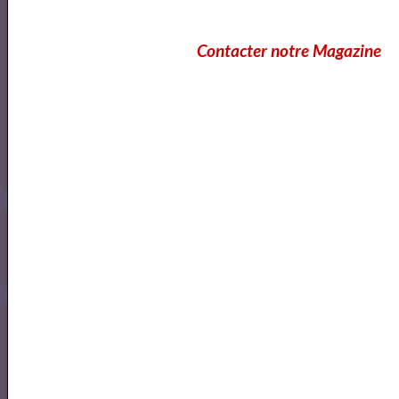
Contacter notre Magazine
<a href="http://www.artquid.com" title="ArtQuid, The Art World
Marketplace."><img style="border:1px solid #eee;"
src="https://artquid-
static.imgix.net/img/logo/150/artquid_logo_150.png"
alt="ArtQuid" /></a>
Goodreads
Annuaires des Cours et ateliers d'ecriture Paris