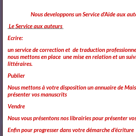
Avril
Nous developpons un Service d'Aide aux aut
Le Service aux auteurs
Dom Juan de Molière
Ecrire:
un service de correction et de traduction professionnel
Le Cid - Pierre Corneille ( AudioBook FR )
nous mettons en place une mise en relation et un suiv
littéraires.
Publier
3
les video du jour
Nous mettons à votre disposition un annuaire de Mais
11
Bibliothéque Audio des livres de Théâtre
présenter vos manuscrits
Vendre
4
Bibliothéque audio Poésie
Nous vous présentons nos librairies pour présenter vo
Enfin pour progresser dans votre démarche d'écriture
Notre Bibliothéque Théâtrale