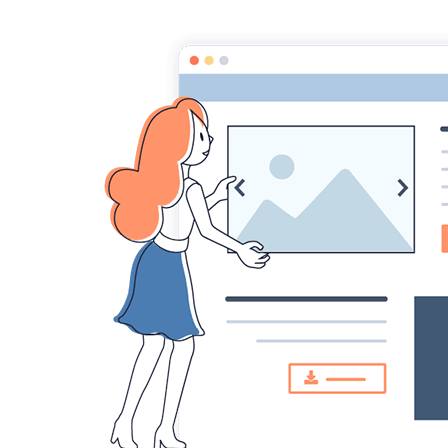
CONTACT
LECTEURS
CORRECTEURS LITTÉRAIRES
DICTIONNAIRE DES AUTEURS
LE B
BLOG
Statistiques
Aujourd'hui
209
visiteurs -
306
pages
vues
Total