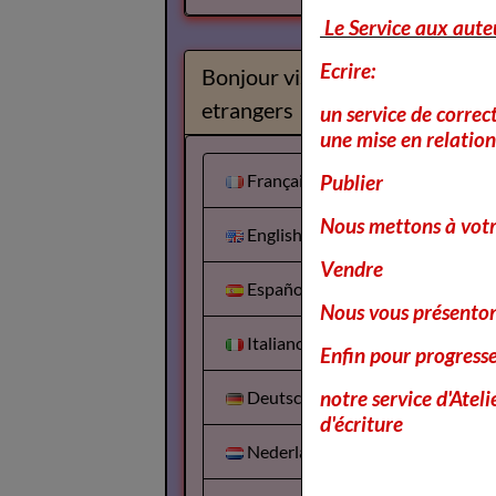
Le Service aux aute
Ecrire:
Bonjour visiteurs
etrangers
un service de correc
une mise en relation 
Français
Publier
Nous mettons à votr
English
Vendre
Español
Nous vous présentons
Italiano
Enfin pour progress
notre service d'Atel
Deutsch
d'écriture
Nederlands