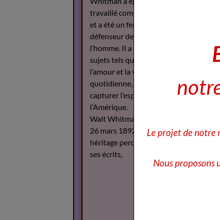
Whitman a également
travaillé comme journaliste
et a été un fervent
défenseur des droits de
l’homme. Il a écrit sur des
sujets tels que la guerre,
l’amour et la vie
notre
quotidienne, cherchant à
capturer l’esprit de
l’Amérique.
Walt Whitman est décédé le
26 mars 1892, mais son
Le projet de notre
héritage perdure à travers
ses écrits,
Nous proposons u