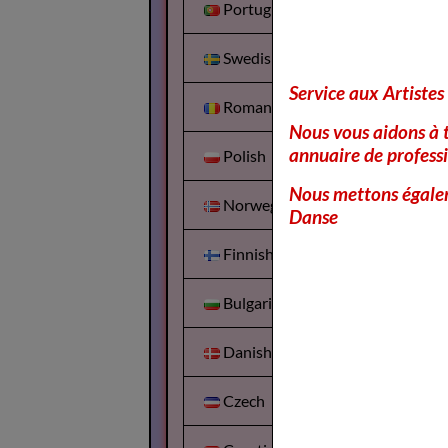
Portuguesa
Swedish
Service aux Artistes
Romanian
Nous vous aidons à t
annuaire de professi
Polish
Nous mettons égalem
Norwegian
Danse
Finnish
Bulgarian
Danish
Czech