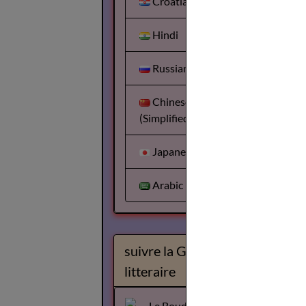
Croatian
Hindi
Russian
Chinese
(Simplified)
Japanese
Arabic
suivre la Gazette
litteraire