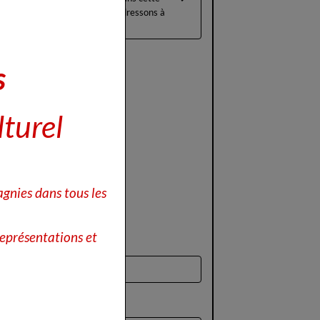
Rubrique nous nous adressons à
tous les amateurs...
s
lturel
gnies dans tous les
eprésentations et