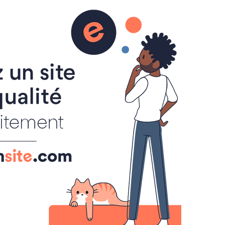
AGENDA
BOUDOIR
INTERNATIONAL
0
BOUDOIR LITTÉRAIRE
CRIER
LIBRAIRIES
LIBRAIRIES
 de Rue
e
0