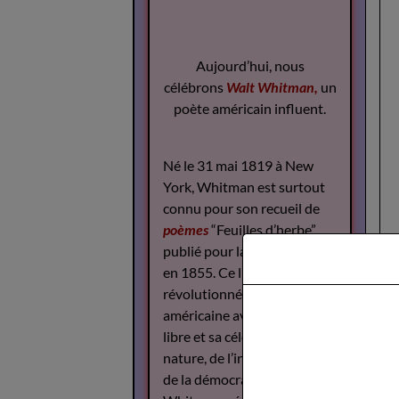
Aujourd’hui, nous
célébrons
Walt Whitman,
un
poète américain influent.
Né le 31 mai 1819 à New
York, Whitman est surtout
connu pour son recueil de
poèmes
“Feuilles d’herbe”,
publié pour la première fois
en 1855. Ce livre a
révolutionné la poésie
américaine avec son style
libre et sa célébration de la
nature, de l’individualité et
de la démocratie.