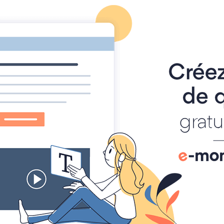
OUDOIR LITTÉRAIRE LA PLUME ET L'EN
artipolis
Articles
Les Actualités du Journal littéraire
Rubrique Théâtre
Rubrique Théâtre de Ru
Par
frederique Roustant
Le 22/06/2024
à 08:11