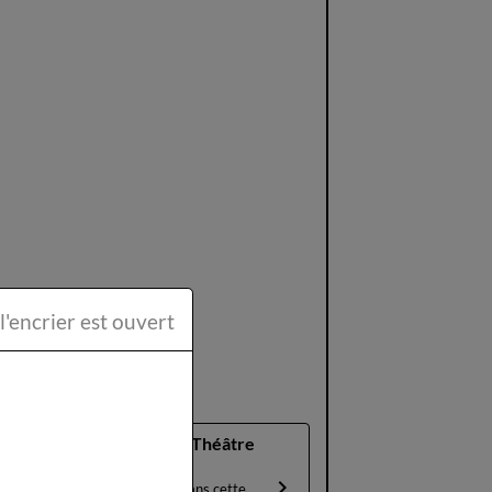
ttéraire la Plume et l'encrier est ouvert
Petites annonces Théâtre
musical
Aujourd'hui 17 Mai Dans cette