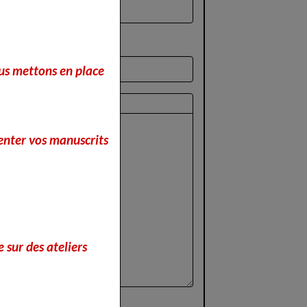
nous mettons en place
perçu
enter vos manuscrits
 sur des ateliers