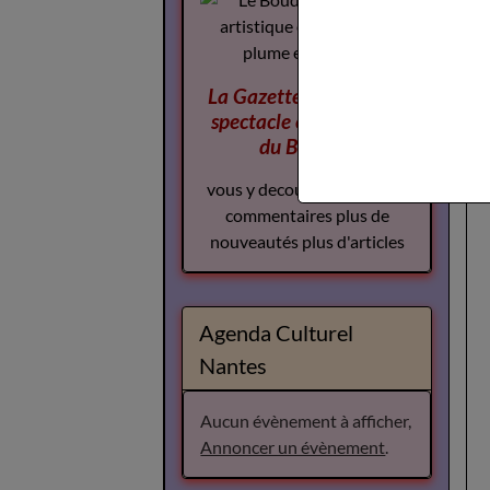
La Gazette des Arts du
spectacle
complement
du Boudoir
vous y decouvrirez plus de
commentaires plus de
nouveautés plus d'articles
Agenda Culturel
Nantes
Aucun évènement à afficher,
Annoncer un évènement
.