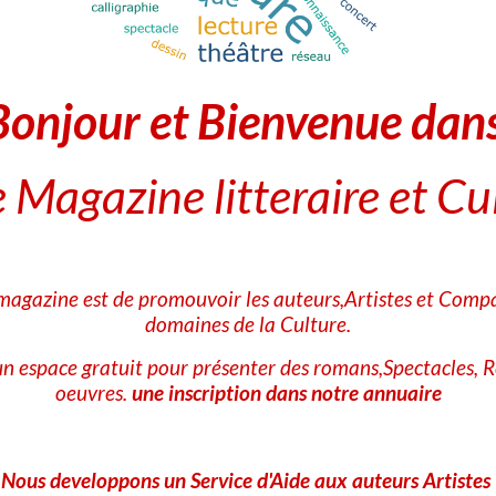
Aujourd'hui 15 Mai
Bonjour et Bienvenue dan
Partager
Facebook
X
Email
 Magazine litteraire et Cu
★
★
★
★
★
Aucune note. Soyez le premier à attribuer une note !
 magazine est de promouvoir les auteurs,Artistes et Compa
domaines de la Culture.
Ajouter un commentaire
n espace gratuit pour présenter des romans,Spectacles, R
Nom
oeuvres.
une inscription dans notre annuaire
E-mail
Nous developpons un Service d'Aide aux auteurs Artistes