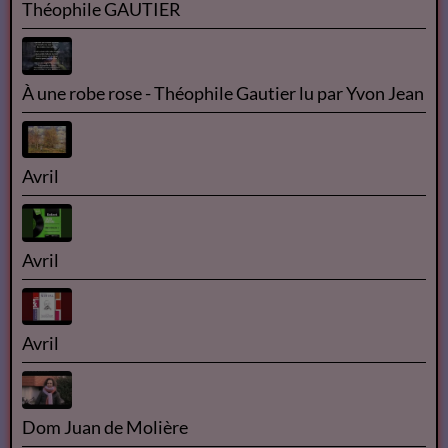
2018 ISANGYUN COMPETITION 1st ROUND -
Florian Pons
Concert | La Classe d'Excellence de Violoncelle -
Promotion V (Concert de clôture)
Théophile GAUTIER
À une robe rose - Théophile Gautier lu par Yvon Jean
Avril