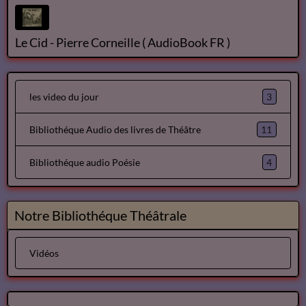
Avril
Avril
Dom Juan de Molière
Le Cid - Pierre Corneille ( AudioBook FR )
3
les video du jour
11
Bibliothéque Audio des livres de Théâtre