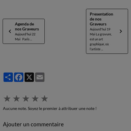
Presentation
de nos
Agenda de
Graveurs
nos Graveurs
Aujourd'hui 19
Aujourd'hui 22
Mai La gravure,
Mai Paris ...
est un art
graphique, où
l’artiste ...
Partager
Facebook
X
Email
★
★
★
★
★
Aucune note. Soyez le premier à attribuer une note !
Ajouter un commentaire