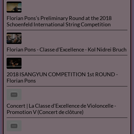
Livre audio - Les Misérables - Partie 3 Marius -
Chapitres 1-2-3
Les Misérables - Livre Audio
Les Misérables - tome 1 by Victor HUGO read by
Didier Part 1/2 | Full Audio Book
Florian Pons's Preliminary Round at the 2018
Schoenfeld International String Competition
Florian Pons - Classe d'Excellence - Kol Nidrei Bruch