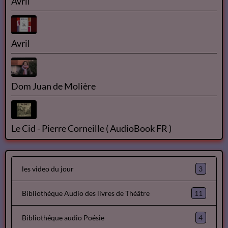
À une robe rose - Théophile Gautier lu par Yvon Jean
Avril
Avril
Avril
Dom Juan de Molière