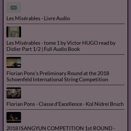
Les Misérables tome 1 ( Fantine ) de Victor Hugo -
livre audio français + texte intégrale -
Victor HUGO - Les Misérables | Livre AUDIO
Livre audio - Les Misérables - Partie 3 Marius -
Chapitres 1-2-3
Les Misérables - Livre Audio
Les Misérables - tome 1 by Victor HUGO read by
Didier Part 1/2 | Full Audio Book