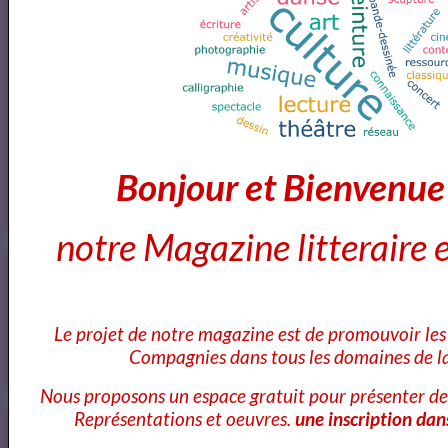
Marketplace."><img style="border:1px solid #eee;"
src="https://artquid-
static.imgix.net/img/logo/150/artquid_logo_150.png"
alt="ArtQuid" /></a>
Goodreads
Bonjour et Bienvenu
Annuaires des Cours et ateliers d'ecriture Paris
notre Magazine litteraire e
Le projet de notre magazine est de promouvoir les 
Annuaire des cours d'ecriture Paris
Compagnies dans tous les domaines de la
Nous proposons un espace gratuit pour présenter de
Ecole Les Mots
Représentations et oeuvres.
une inscription dan