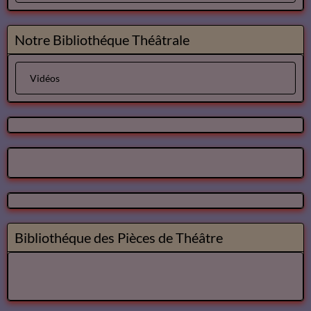
Le Cid - Pierre Corneille ( AudioBook FR )
3
les video du jour
11
Bibliothéque Audio des livres de Théâtre
4
Bibliothéque audio Poésie
Notre Bibliothéque Théâtrale
Vidéos