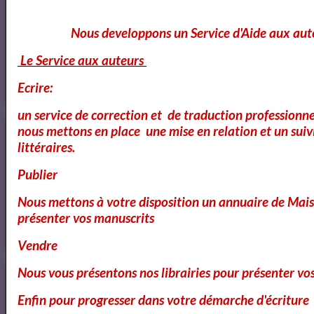
Nous developpons un Service d'Aide aux aut
Voici ce que vous pouvez lire dans notre
Le Service aux auteurs
Magazine
Ecrire:
OK
un service de correction et de traduction professionnel
nous mettons en place une mise en relation et un suiv
littéraires.
Cours Ateliers Formations
Publier
Nous mettons à votre disposition un annuaire de Mais
présenter vos manuscrits
Cours et Formation Paris
Vendre
Nous vous présentons nos librairies pour présenter vo
Enfin pour progresser dans votre démarche d'écriture
Cours et Ateliers de Cinema