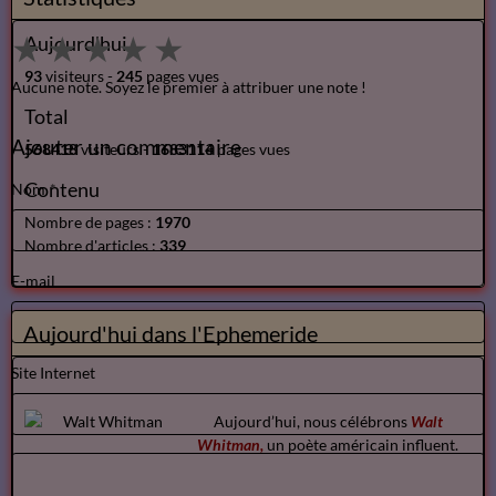
★
★
★
★
★
Aujourd'hui
93
visiteurs -
245
pages vues
Aucune note. Soyez le premier à attribuer une note !
Total
Ajouter un commentaire
568418
visiteurs -
1683114
pages vues
Contenu
Nom
Nombre de pages :
1970
Nombre d'articles :
339
E-mail
Aujourd'hui dans l'Ephemeride
Site Internet
Aujourd’hui, nous célébrons
Walt
Whitman,
un poète américain influent.