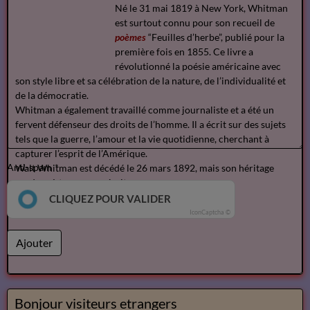
Né le 31 mai 1819 à New York, Whitman
est surtout connu pour son recueil de
poèmes
“Feuilles d’herbe”, publié pour la
première fois en 1855. Ce livre a
révolutionné la poésie américaine avec
son style libre et sa célébration de la nature, de l’individualité et
de la démocratie.
Whitman a également travaillé comme journaliste et a été un
fervent défenseur des droits de l’homme. Il a écrit sur des sujets
tels que la guerre, l’amour et la vie quotidienne, cherchant à
capturer l’esprit de l’Amérique.
Anti-spam
Walt Whitman est décédé le 26 mars 1892, mais son héritage
perdure à travers ses écrits,
CLIQUEZ POUR VALIDER
IconCaptcha ©
Ajouter
Bonjour visiteurs etrangers