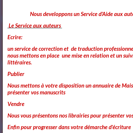
Nous developpons un Service d'Aide aux aut
Le Service aux auteurs
Voici ce que vous pouvez lire dans notre
Magazine
Ecrire:
un service de correction et de traduction professionnel
OK
nous mettons en place une mise en relation et un suiv
littéraires.
Cours Ateliers Formations
Publier
Nous mettons à votre disposition un annuaire de Mais
présenter vos manuscrits
Cours et Formation Paris
Vendre
Nous vous présentons nos librairies pour présenter vo
Enfin pour progresser dans votre démarche d'écriture