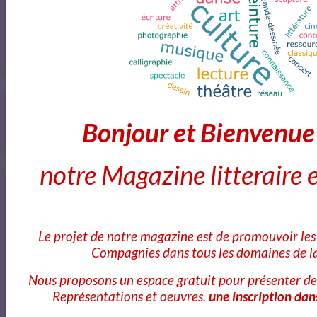
<a href="http://www.artquid.com" title="ArtQuid, The Art World
Marketplace."><img style="border:1px solid #eee;"
src="https://artquid-
static.imgix.net/img/logo/150/artquid_logo_150.png"
alt="ArtQuid" /></a>
Goodreads
Bonjour et Bienvenu
notre Magazine litteraire e
Annuaires des Cours et ateliers d'ecriture Paris
Le projet de notre magazine est de promouvoir les 
Annuaire des cours d'ecriture Paris
Compagnies dans tous les domaines de la
Nous proposons un espace gratuit pour présenter de
Représentations et oeuvres.
une inscription dan
Ecole Les Mots