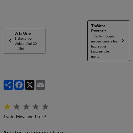
Théâtre
Portrait
A la Une
Cette rubrique
littéraire
met en lumière les
Aujourd'hui 30
figures qui
Juillet
façonnent le
mon...
Partager
Facebook
X
Email
★
★
★
★
★
1
vote. Moyenne
1
sur 5.
Ajouter un commentaire