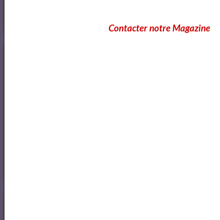
Contacter notre Magazine
Artquid
<a href="http://www.artquid.com" title="ArtQuid, The Art World
Marketplace."><img style="border:1px solid #eee;"
src="https://artquid-
static.imgix.net/img/logo/150/artquid_logo_150.png"
alt="ArtQuid" /></a>
Goodreads