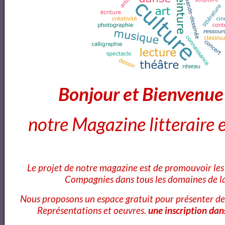
2018 ISANGYUN COMPETITION 1st ROUND -
Florian Pons
Concert | La Classe d'Excellence de Violoncelle -
Bonjour et Bienvenu
Promotion V (Concert de clôture)
notre Magazine litteraire e
Théophile GAUTIER
Le projet de notre magazine est de promouvoir les 
Compagnies dans tous les domaines de la
À une robe rose - Théophile Gautier lu par Yvon Jean
Nous proposons un espace gratuit pour présenter de
Représentations et oeuvres.
une inscription dan
Avril