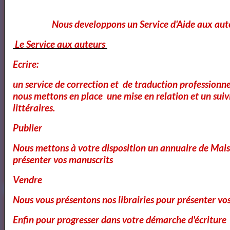
Nous developpons un Service d'Aide aux aut
Avril
Le Service aux auteurs
Ecrire:
un service de correction et de traduction professionnel
Avril
nous mettons en place une mise en relation et un suiv
littéraires.
Publier
Dom Juan de Molière
Nous mettons à votre disposition un annuaire de Mais
présenter vos manuscrits
Le Cid - Pierre Corneille ( AudioBook FR )
Vendre
Nous vous présentons nos librairies pour présenter vo
3
les video du jour
Enfin pour progresser dans votre démarche d'écriture