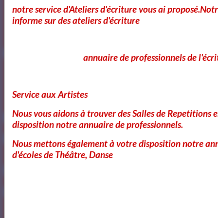
11
Bibliothéque Audio des livres de Théâtre
notre service d'Ateliers d'écriture vous ai proposé.No
informe sur des ateliers d'écriture
4
Bibliothéque audio Poésie
annuaire de professionnels de l'écri
Notre Bibliothéque Théâtrale
Service aux Artistes
Vidéos
Nous vous aidons à trouver des Salles de Repetitions 
disposition notre annuaire de professionnels.
Nous mettons également à votre disposition notre ann
d'écoles de Théâtre, Danse
Bibliothéque des Pièces de Théâtre