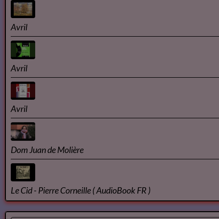
Concert | La Classe d'Excellence de Violoncelle - Promotion 
clôture)
Théophile GAUTIER
À une robe rose - Théophile Gautier lu par Yvon Jean
Avril
Avril