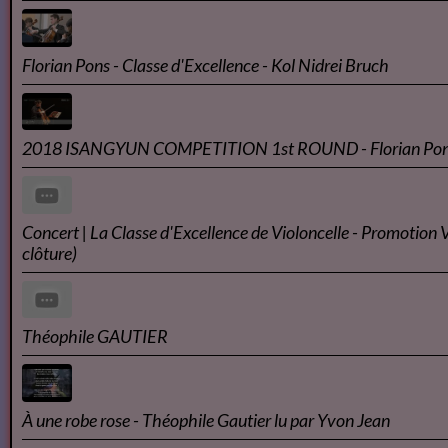
Les Misérables - Livre Audio
Les Misérables - tome 1 by Victor HUGO read by Didier Part 1
Audio Book
Florian Pons's Preliminary Round at the 2018 Schoenfeld In
String Competition
Florian Pons - Classe d'Excellence - Kol Nidrei Bruch
2018 ISANGYUN COMPETITION 1st ROUND - Florian Po