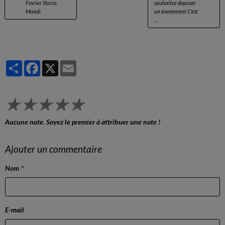
Fevrier Storia
souhaitez deposer
Mundi
un évenement C'est
...
Partager
Facebook
X
Email
★
★
★
★
★
Aucune note. Soyez le premier à attribuer une note !
Ajouter un commentaire
Nom
E-mail