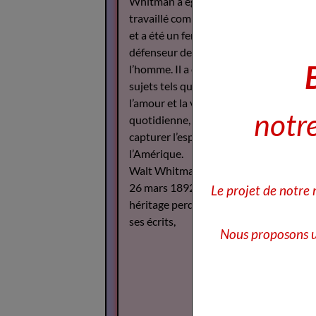
Whitman a également
travaillé comme journaliste
et a été un fervent
défenseur des droits de
l’homme. Il a écrit sur des
sujets tels que la guerre,
l’amour et la vie
notre
quotidienne, cherchant à
capturer l’esprit de
l’Amérique.
Walt Whitman est décédé le
26 mars 1892, mais son
Le projet de notre
héritage perdure à travers
ses écrits,
Nous proposons u