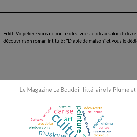
Édith Volpelière vous donne rendez-vous lundi au salon du livre 
découvrir son roman intitulé : "Diable de maison" et vous le dédi
Le Magazine Le Boudoir li
Une Vendéenne à Venise est
Première dédicace vendredi 29 mai au Super 
librairie de 10 h à 12 h et de 14 h 30 à 17 h 30