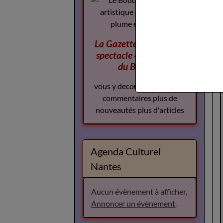
La Gazette des Arts du
spectacle
complement
du Boudoir
vous y decouvrirez plus de
commentaires plus de
nouveautés plus d'articles
Agenda Culturel
Nantes
Aucun évènement à afficher,
Annoncer un évènement
.