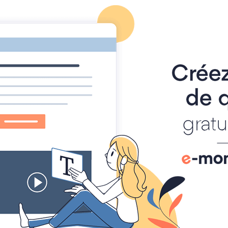
OUDOIR LITTÉRAIRE LA PLUME ET L'EN
artipolis
Articles
Les Actualités du Journal littéraire
Evenements littér
Evenements littéraires
Par
frederique Roustant
Le 20/05/2026
à 16:09