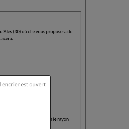
d'Alès (30) où elle vous proposera de
cacera.
ttéraire la Plume et l'encrier est ouvert
 paru cette semaine.
U de la Mothe Achard dans le rayon