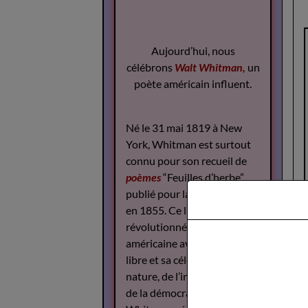
Aujourd’hui, nous
célébrons
Walt Whitman,
un
poète américain influent.
Né le 31 mai 1819 à New
York, Whitman est surtout
connu pour son recueil de
poèmes
“Feuilles d’herbe”,
publié pour la première fois
en 1855. Ce livre a
révolutionné la poésie
américaine avec son style
libre et sa célébration de la
nature, de l’individualité et
de la démocratie.