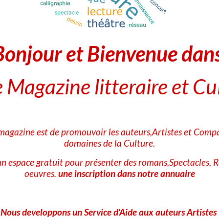
et samedi matin à la maison de la presse de l
mai de 10 h à 12 heures. Au plaisir de vous re
Bonjour et Bienvenue dan
 Magazine litteraire et Cu
Séance de dédicace — Samedi 1
Xavier Roseau sera présent au Tabac Presse Le
 magazine est de promouvoir les auteurs,Artistes et Compa
d’Albigny (73) de 9h à 12h, pour dédicacer L
domaines de la Culture.
Une matinée pour se retrouver, plonger dans 
n espace gratuit pour présenter des romans,Spectacles, R
Merveilles, échanger autour du livre et emb
oeuvres.
une inscription dans notre annuaire
Mercantour…
Nous developpons un Service d'Aide aux auteurs Artistes