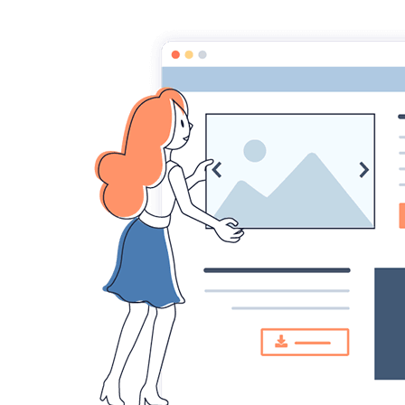
CONTACT
LECTEURS
CORRECTEURS LITTÉRAIRES
DICTIONNAIRE DES AUTEURS
LE B
BLOG
Statistiques
Aujourd'hui
251
visiteurs -
343
pages
vues
Total