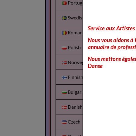
Portuguesa
Swedish
Service aux Artistes
Romanian
Nous vous aidons à t
annuaire de professi
Polish
Nous mettons égalem
Norwegian
Danse
Finnish
Bulgarian
Danish
Czech