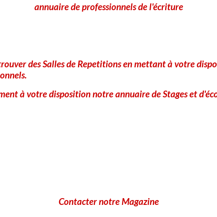
annuaire de professionnels de l'écriture
S’inscrire à l’évènement
Rencontre et Dédicaces avec Jo Fischer
rouver des Salles de Repetitions en mettant à votre dispo
30/05/2026 @ 15:00 - 30/05/2026@ 17:00
onnels.
228 av Cl Meyère 06140 Vence Médiathèque Municipale Elise et
ent à votre disposition notre annuaire de Stages et d'éco
Contacter notre Magazine