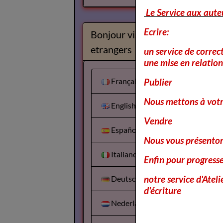
Le Service aux aute
Ecrire:
Bonjour visiteurs
etrangers
un service de correc
une mise en relation 
Français
Publier
Nous mettons à votr
English
Vendre
Español
Nous vous présentons
Italiano
Enfin pour progress
notre service d'Atel
Deutsch
d'écriture
Nederlands