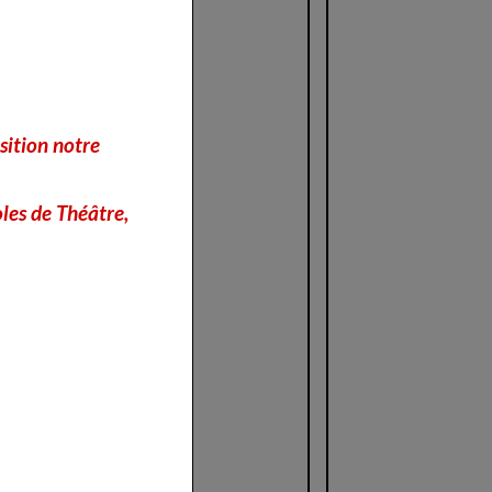
sition notre
 Célestin Freinet
les de Théâtre,