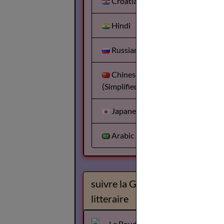
Croatian
Hindi
Russian
Chinese
(Simplified)
Japanese
Arabic
suivre la Gazette
litteraire