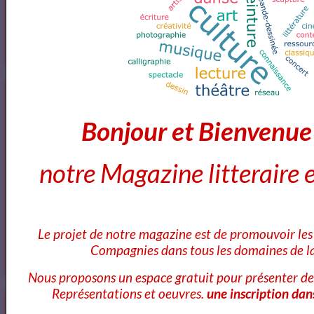
Artquid
Bonjour et Bienvenu
notre Magazine litteraire e
<a href="http://www.artquid.com" title="ArtQuid, The Art World
Marketplace."><img style="border:1px solid #eee;"
src="https://artquid-
Le projet de notre magazine est de promouvoir les 
static.imgix.net/img/logo/150/artquid_logo_150.png"
Compagnies dans tous les domaines de la
alt="ArtQuid" /></a>
Nous proposons un espace gratuit pour présenter de
Représentations et oeuvres.
une inscription dan
Goodreads