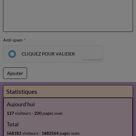
Anti-spam
CLIQUEZ POUR VALIDER
IconCaptcha ©
Ajouter
Statistiques
Aujourd'hui
127
visiteurs -
220
pages vues
Total
568182
visiteurs -
1682564
pages vues