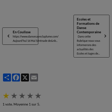
Ecoles et
Formations de
Danse
En Coulisse
Contemporaine
https://www.dansesaveclaplume.com/
Dans cette
Aujourd'hui 16 Mai Sérénade de&nb...
Rubrique nous vous
informerons des
actualités des
Ecoles et tages de...
Partager
Facebook
X
Email
★
★
★
★
★
1
vote. Moyenne
1
sur 5.