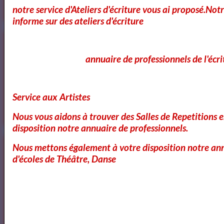
OK
notre service d'Ateliers d'écriture vous ai proposé.No
informe sur des ateliers d'écriture
Cours Ateliers Formations
annuaire de professionnels de l'écri
Cours et Formation Paris
Service aux Artistes
Nous vous aidons à trouver des Salles de Repetitions 
disposition notre annuaire de professionnels.
Cours et Ateliers de Cinema
Nous mettons également à votre disposition notre ann
d'écoles de Théâtre, Danse
Annuaire et Formation Cinema