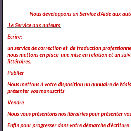
Nous developpons un Service d'Aide aux aut
Le Service aux auteurs
Annuaires des Cours et ateliers d'ecriture Paris
Ecrire:
un service de correction et de traduction professionnel
nous mettons en place une mise en relation et un suiv
Annuaire des cours d'ecriture Paris
littéraires.
Publier
Ecole Les Mots
Nous mettons à votre disposition un annuaire de Mais
présenter vos manuscrits
Vendre
Voici ce que vous pouvez lire dans notre
Nous vous présentons nos librairies pour présenter vo
Magazine
Enfin pour progresser dans votre démarche d'écriture