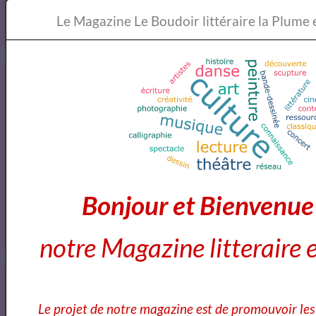
Goodreads
Le Magazine Le Boudoi
Annuaires des Cours et ateliers d'ecriture Paris
Annuaire des cours d'ecriture Paris
Bonjour et Bienvenu
Ecole Les Mots
notre Magazine litteraire e
Voici ce que vous pouvez lire dans notre
Magazine
Le projet de notre magazine est de promouvoir les 