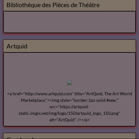
Bibliothéque des Pièces de Théâtre
Artquid
<a href="http://www.artquid.com" title="ArtQuid, The Art World
Marketplace."><img style="border:1px solid #eee;"
src="https://artquid-
static.imgix.net/img/logo/150/artquid_logo_150.png"
alt="ArtQuid" /></a>