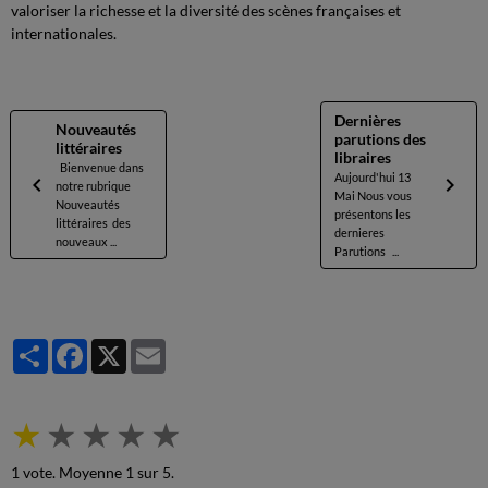
valoriser la richesse et la diversité des scènes françaises et
internationales.
Dernières
Nouveautés
parutions des
littéraires
libraires
Bienvenue dans
Aujourd'hui 13
notre rubrique
Mai Nous vous
Nouveautés
présentons les
littéraires des
dernieres
nouveaux ...
Parutions ...
Partager
Facebook
X
Email
★
★
★
★
★
1
vote. Moyenne
1
sur 5.