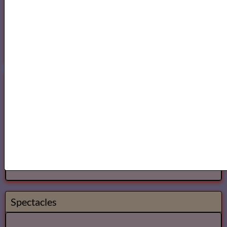
Les Lecteurs vous conseillent
Annuaire des Metteurs en Scène Com&diens
Annuaire des Metteurs en Scene
Comédiens
Spectacles