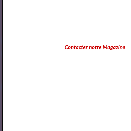
https://www.mylibreto.com/inicio
Contacter notre Magazine
Mes livres sur Babelio.com
Lecteurs
Annuaire des Lecteurs