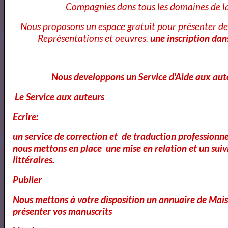
Compagnies dans tous les domaines de la
OK
Nous proposons un espace gratuit pour présenter de
Représentations et oeuvres.
une inscription dan
Cours Ateliers Formations
Nous developpons un Service d'Aide aux aut
Le Service aux auteurs
Cours et Formation Paris
Ecrire:
un service de correction et de traduction professionnel
nous mettons en place une mise en relation et un suiv
Cours et Ateliers de Cinema
littéraires.
Publier
Nous mettons à votre disposition un annuaire de Mais
Annuaire et Formation Cinema
présenter vos manuscrits