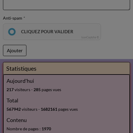
Anti-spam
CLIQUEZ POUR VALIDER
IconCaptcha ©
Ajouter
Statistiques
Aujourd'hui
217
visiteurs -
285
pages vues
Total
567942
visiteurs -
1682161
pages vues
Contenu
Nombre de pages :
1970