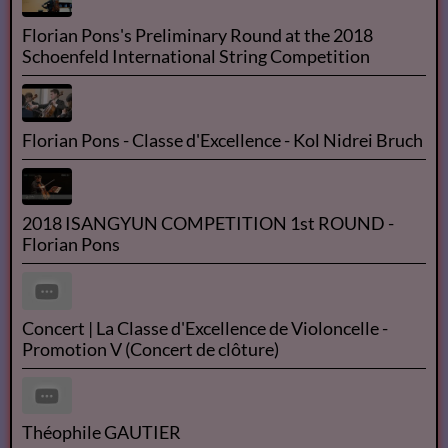
Chapitres 1-2-3
Les Misérables - Livre Audio
Les Misérables - tome 1 by Victor HUGO read by
Didier Part 1/2 | Full Audio Book
Florian Pons's Preliminary Round at the 2018
Schoenfeld International String Competition
Florian Pons - Classe d'Excellence - Kol Nidrei Bruch