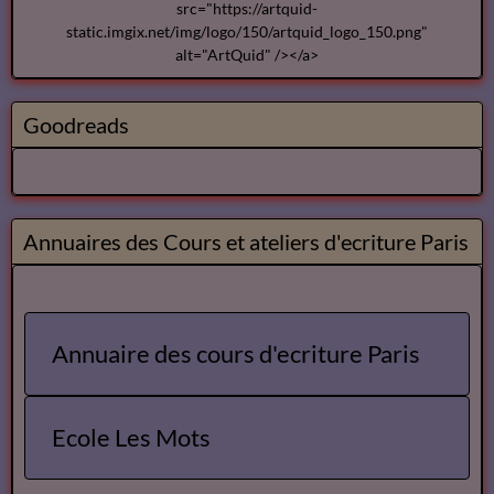
Artquid
<a href="http://www.artquid.com" title="ArtQuid, The Art World
Marketplace."><img style="border:1px solid #eee;"
src="https://artquid-
static.imgix.net/img/logo/150/artquid_logo_150.png"
alt="ArtQuid" /></a>
Goodreads