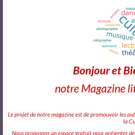
Vous êtes auteurs de Thrillers Polars, Romans
noirs et Policier de notre Catalogue
Le 26/07/2026
Bonjour et B
notre Magazine lit
Le projet de notre magazine est de promouvoir les au
la Cu
Nous proposons un espace gratuit pour présenter de