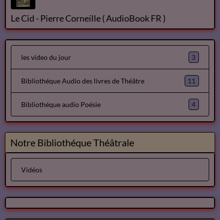
Avril
Avril
Dom Juan de Molière
Le Cid - Pierre Corneille ( AudioBook FR )
3
les video du jour
11
Bibliothéque Audio des livres de Théâtre