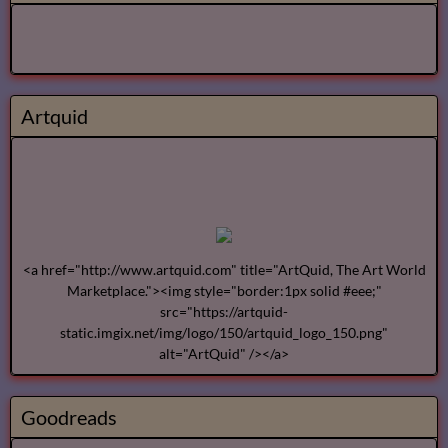
Artquid
<a href="http://www.artquid.com" title="ArtQuid, The Art World
Marketplace."><img style="border:1px solid #eee;"
src="https://artquid-
static.imgix.net/img/logo/150/artquid_logo_150.png"
alt="ArtQuid" /></a>
Goodreads