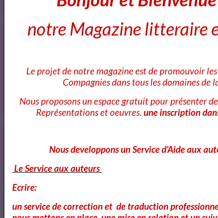
notre Magazine litteraire e
Cours Ateliers Formations
Le projet de notre magazine est de promouvoir les 
Cours et Formation Paris
Compagnies dans tous les domaines de la
Nous proposons un espace gratuit pour présenter de
Représentations et oeuvres.
une inscription dan
Cours et Ateliers de Cinema
Nous developpons un Service d'Aide aux aut
Le Service aux auteurs
Annuaire et Formation Cinema
Ecrire:
un service de correction et de traduction professionnel
nous mettons en place une mise en relation et un suiv