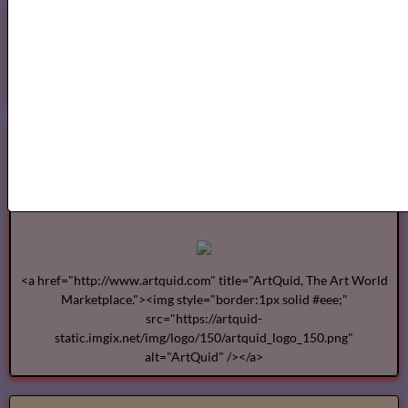
Bibliothéque des Pièces de Théâtre
Artquid
<a href="http://www.artquid.com" title="ArtQuid, The Art World
Marketplace."><img style="border:1px solid #eee;"
src="https://artquid-
static.imgix.net/img/logo/150/artquid_logo_150.png"
alt="ArtQuid" /></a>