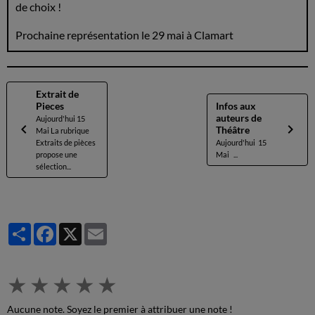
de choix !
Prochaine représentation le 29 mai à Clamart
Extrait de
Pieces
Infos aux
auteurs de
Aujourd'hui 15
Théâtre
Mai La rubrique
Extraits de pièces
Aujourd'hui 15
propose une
Mai ...
sélection...
Partager
Facebook
X
Email
★
★
★
★
★
Aucune note. Soyez le premier à attribuer une note !