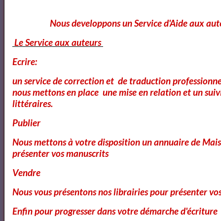
Florian Pons - Classe d'Excellence - Kol Nidrei Bruch
Nous developpons un Service d'Aide aux aut
Le Service aux auteurs
2018 ISANGYUN COMPETITION 1st ROUND -
Ecrire:
Florian Pons
un service de correction et de traduction professionnel
nous mettons en place une mise en relation et un suiv
littéraires.
Concert | La Classe d'Excellence de Violoncelle -
Promotion V (Concert de clôture)
Publier
Nous mettons à votre disposition un annuaire de Mais
présenter vos manuscrits
Théophile GAUTIER
Vendre
Nous vous présentons nos librairies pour présenter vo
À une robe rose - Théophile Gautier lu par Yvon Jean
Enfin pour progresser dans votre démarche d'écriture