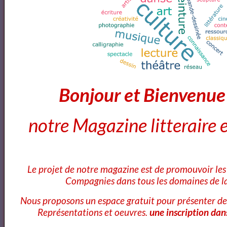
Victor HUGO - Les Misérables | Livre AUDIO
Livre audio - Les Misérables - Partie 3 Marius -
Chapitres 1-2-3
Bonjour et Bienvenu
Les Misérables - Livre Audio
notre Magazine litteraire e
Les Misérables - tome 1 by Victor HUGO read by
Didier Part 1/2 | Full Audio Book
Le projet de notre magazine est de promouvoir les 
Compagnies dans tous les domaines de la
Florian Pons's Preliminary Round at the 2018
Nous proposons un espace gratuit pour présenter de
Schoenfeld International String Competition
Représentations et oeuvres.
une inscription dan