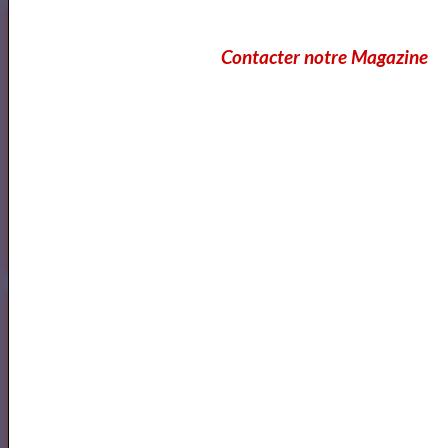
Lecteurs
Contacter notre Magazine
Annuaire des Lecteurs
Les Lecteurs vous conseillent
Annuaire des Metteurs en Scène Com&diens
Annuaire des Metteurs en Scene
Comédiens