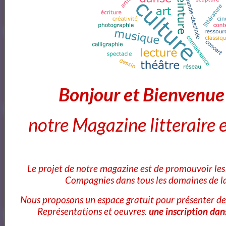
Voici ce que vous pouvez lire dans notre
Magazine
Bonjour et Bienvenu
OK
notre Magazine litteraire e
Cours Ateliers Formations
Le projet de notre magazine est de promouvoir les 
Cours et Formation Paris
Compagnies dans tous les domaines de la
Nous proposons un espace gratuit pour présenter de
Représentations et oeuvres.
une inscription dan