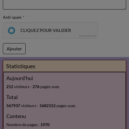
Anti-spam
CLIQUEZ POUR VALIDER
IconCaptcha ©
Ajouter
Statistiques
Aujourd'hui
212
visiteurs -
276
pages vues
Total
567937
visiteurs -
1682152
pages vues
Contenu
Nombre de pages :
1970