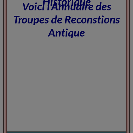
Historique
Voici l'Annuaire des
Troupes de Reconstions
Antique