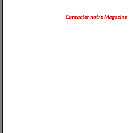
C'est cette Histoire celle de tous ces hommes et
de toutes ces femmes ....notre Histoire que nous
allons vous raconter
Contacter notre Magazine
​​​​​​