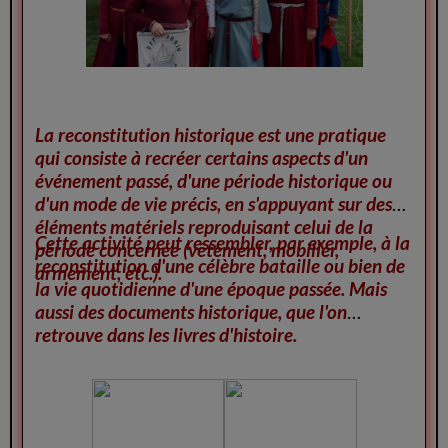
La reconstitution historique est une pratique
qui consiste à recréer certains aspects d'un
événement passé, d'une période historique ou
d'un mode de vie précis, en s'appuyant sur des
éléments matériels reproduisant celui de la
Cette activité peut ressembler, par exemple, à la
période concernée (vêtement, mobilier,
reconstitution d'une célèbre bataille ou bien de
armement, etc.).
la vie quotidienne d'une époque passée. Mais
aussi des documents historique, que l'on
retrouve dans les livres d'histoire.